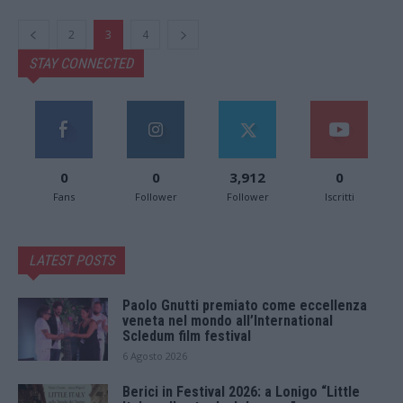
2
3
4
STAY CONNECTED
0
0
3,912
0
Fans
Follower
Follower
Iscritti
LATEST POSTS
Paolo Gnutti premiato come eccellenza
veneta nel mondo all’International
Scledum film festival
6 Agosto 2026
Berici in Festival 2026: a Lonigo “Little