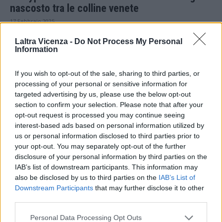
nascosto tra le colline venete
17 Febbraio 2025
Laltra Vicenza -
Do Not Process My Personal
Information
If you wish to opt-out of the sale, sharing to third parties, or
processing of your personal or sensitive information for
targeted advertising by us, please use the below opt-out
section to confirm your selection. Please note that after your
opt-out request is processed you may continue seeing
Arti
interest-based ads based on personal information utilized by
Donna Vicenza. L’enigma di una icona
us or personal information disclosed to third parties prior to
your opt-out. You may separately opt-out of the further
devozionale. Considerazioni sul “Ritratto di
disclosure of your personal information by third parties on the
Vincenza Pasini” dopo le indagini
IAB’s list of downstream participants. This information may
diagnostiche
also be disclosed by us to third parties on the
IAB’s List of
17 Febbraio 2025
Downstream Participants
that may further disclose it to other
third parties.
Personal Data Processing Opt Outs