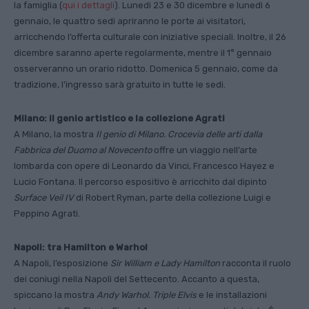
la famiglia (
qui i dettagli
). Lunedì 23 e 30 dicembre e lunedì 6
gennaio, le quattro sedi apriranno le porte ai visitatori,
arricchendo l’offerta culturale con iniziative speciali. Inoltre, il 26
dicembre saranno aperte regolarmente, mentre il 1° gennaio
osserveranno un orario ridotto. Domenica 5 gennaio, come da
tradizione, l’ingresso sarà gratuito in tutte le sedi.
Milano: il genio artistico e la collezione Agrati
A Milano, la mostra
Il genio di Milano. Crocevia delle arti dalla
Fabbrica del Duomo al Novecento
offre un viaggio nell’arte
lombarda con opere di Leonardo da Vinci, Francesco Hayez e
Lucio Fontana. Il percorso espositivo è arricchito dal dipinto
Surface Veil IV
di Robert Ryman, parte della collezione Luigi e
Peppino Agrati.
Napoli: tra Hamilton e Warhol
A Napoli, l’esposizione
Sir William e Lady Hamilton
racconta il ruolo
dei coniugi nella Napoli del Settecento. Accanto a questa,
spiccano la mostra
Andy Warhol. Triple Elvis
e le installazioni