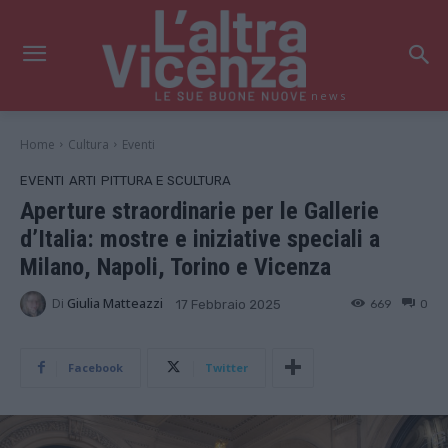
news
Home
Cultura
Eventi
EVENTI
ARTI
PITTURA E SCULTURA
Aperture straordinarie per le Gallerie
d’Italia: mostre e iniziative speciali a
Milano, Napoli, Torino e Vicenza
Di
Giulia Matteazzi
669
0
17 Febbraio 2025
Facebook
Twitter