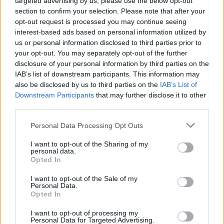
targeted advertising by us, please use the below opt-out
Facebook
Twitter
section to confirm your selection. Please note that after your
opt-out request is processed you may continue seeing
interest-based ads based on personal information utilized by
us or personal information disclosed to third parties prior to
your opt-out. You may separately opt-out of the further
ARTICOLO PRECEDENTE
ARTICOLO SUCCESSIVO
disclosure of your personal information by third parties on the
Vicenza con l’Ariadne auf Naxos
La magia dei presepi artigianali in
tra le dieci migliori
Duomo a Castelgomberto
IAB’s list of downstream participants. This information may
rappresentazioni d’opera del 2024
also be disclosed by us to third parties on the
IAB’s List of
secondo la Frankfurter
Downstream Participants
that may further disclose it to other
Allgemeine Zeitung
third parties.
Personal Data Processing Opt Outs
STAY CONNECTED
I want to opt-out of the Sharing of my
personal data.
Opted In
9,253
3,533
2,652
I want to opt-out of the Sale of my
Fans
Follower
Iscritti
Personal Data.
Opted In
I want to opt-out of processing my
Personal Data for Targeted Advertising.
- Advertisement -