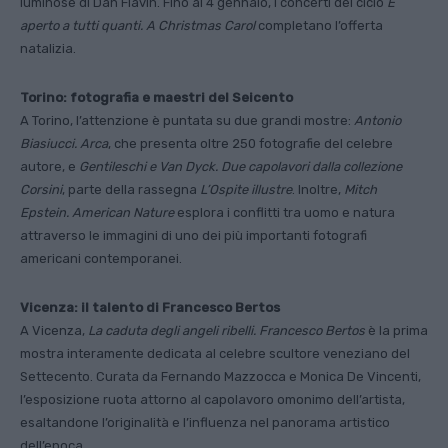
luminose di Dan Flavin. Fino al 4 gennaio, i concerti del ciclo
È
aperto a tutti quanti. A Christmas Carol
completano l’offerta
natalizia.
Torino: fotografia e maestri del Seicento
A Torino, l’attenzione è puntata su due grandi mostre:
Antonio
Biasiucci. Arca
, che presenta oltre 250 fotografie del celebre
autore, e
Gentileschi e Van Dyck. Due capolavori dalla collezione
Corsini
, parte della rassegna
L’Ospite illustre
. Inoltre,
Mitch
Epstein. American Nature
esplora i conflitti tra uomo e natura
attraverso le immagini di uno dei più importanti fotografi
americani contemporanei.
Vicenza: il talento di Francesco Bertos
A Vicenza,
La caduta degli angeli ribelli. Francesco Bertos
è la prima
mostra interamente dedicata al celebre scultore veneziano del
Settecento. Curata da Fernando Mazzocca e Monica De Vincenti,
l’esposizione ruota attorno al capolavoro omonimo dell’artista,
esaltandone l’originalità e l’influenza nel panorama artistico
dell’epoca.