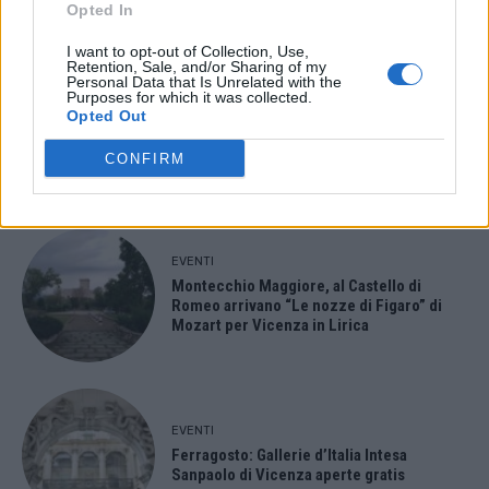
Opted In
I want to opt-out of Collection, Use,
- Advertisement -
Retention, Sale, and/or Sharing of my
Personal Data that Is Unrelated with the
Purposes for which it was collected.
Opted Out
- Advertisement -
CONFIRM
ULTIMI ARTICOLI
EVENTI
Montecchio Maggiore, al Castello di
Romeo arrivano “Le nozze di Figaro” di
Mozart per Vicenza in Lirica
EVENTI
Ferragosto: Gallerie d’Italia Intesa
Sanpaolo di Vicenza aperte gratis