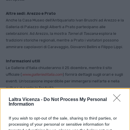
Altre sedi: Arezzo e Prato
Anche la Casa Museo dell’Antiquariato Ivan Bruschi ad Arezzo e la
Galleria di Palazzo degli Alberti a Prato partecipano alle
celebrazioni. Ad Arezzo, la mostra
Tornei di Toscana
esplora le
tradizioni storiche regionali, mentre a Prato i visitatori possono
ammirare capolavori di Caravaggio, Giovanni Bellini e Filippo Lippi.
Informazioni utili
Le Gallerie d’Italia chiuderanno il 25 dicembre, mentre il sito
ufficiale (
www.gallerieditalia.com
) fornirà dettagli sugli orari e sugli
eventi. Un’occasione imperdibile per immergersi nell’arte e nella
cultura durante le festività.
Laltra Vicenza -
Do Not Process My Personal
Information
TAGS
Gallerie d'Italia
If you wish to opt-out of the sale, sharing to third parties, or
processing of your personal or sensitive information for