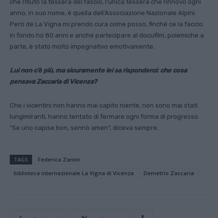
che rifiutò la tessera del fascio, l’unica tessera che rinnovo ogni
anno, in suo nome, è quella dell’Associazione Nazionale Alpini.
Però de La Vigna mi prendo cura come posso, finché ce la faccio.
In fondo ho 80 anni e anche partecipare al docufilm, polemiche a
parte, è stato molto impegnati­vo emotivamente.
Lui non c’è più, ma sicuramente lei sa risponder­ci: che cosa
pensava Zaccaria di Vicenza?
Che i vicentini non hanno mai capito niente, non sono mai stati
lungimiranti, hanno tentato di ferma­re ogni forma di progresso.
“Se uno capise bon, sennò amen”, diceva sempre
.
TAGS
Federica Zanini
biblioteca internazionale La Vigna di Vicenza
Demetrio Zaccaria