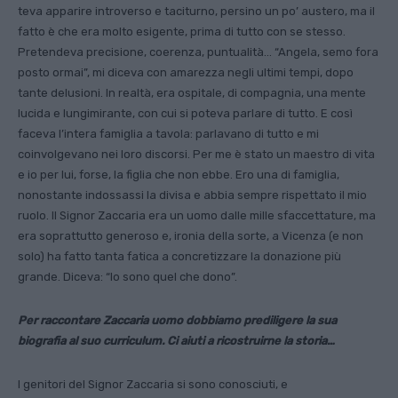
teva apparire introverso e taciturno, per­sino un po’ austero, ma il
fatto è che era molto esigente, prima di tutto con se stesso.
Pretendeva precisione, coerenza, puntuali­tà… “Angela, semo fora
posto ormai”, mi diceva con amarezza negli ultimi tempi, dopo
tante delusioni. In realtà, era ospitale, di compagnia, una mente
lucida e lungimirante, con cui si pote­va parlare di tutto. E così
faceva l’intera famiglia a tavola: parla­vano di tutto e mi
coinvolgevano nei loro discorsi. Per me è stato un maestro di vita
e io per lui, forse, la figlia che non ebbe. Ero una di famiglia,
nonostante in­dossassi la divisa e abbia sempre rispettato il mio
ruolo. Il Signor Zaccaria era un uomo dalle mille sfaccettature, ma
era soprattutto generoso e, ironia della sorte, a Vicenza (e non
solo) ha fatto tanta fatica a concretizzare la donazione più
grande. Diceva: “Io sono quel che dono”.
Per raccontare Zaccaria uomo dobbia­mo prediligere la sua
biografia al suo curriculum. Ci aiuti a ricostruirne la storia…
I genitori del Signor Zaccaria si sono co­nosciuti, e