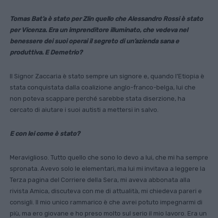
Tomas Bat’a è stato per Zlin quello che Alessan­dro Rossi è stato
per Vicenza. Era un impren­ditore illuminato, che vedeva nel
benessere dei suoi operai il segreto di un’azienda sana e
produttiva. E Demetrio?
Il Signor Zaccaria è stato sempre un signore e, quando l’Etiopia è
stata conquistata dalla coalizione anglo-franco-belga, lui che
non poteva scappare perché sarebbe stata diserzione, ha
cercato di aiutare i suoi autisti a mettersi in salvo.
E con lei come è stato?
Meraviglioso. Tutto quello che sono lo devo a lui, che mi ha sempre
spronata. Avevo solo le elementa­ri, ma lui mi invitava a leggere la
Terza pagina del Corriere della Sera, mi aveva abbonata alla
rivista Amica, discute­va con me di attualità, mi chiedeva pareri e
consigli. Il mio unico rammarico è che avrei potuto impegnarmi di
più, ma ero giovane e ho preso molto sul serio il mio lavoro. Era un