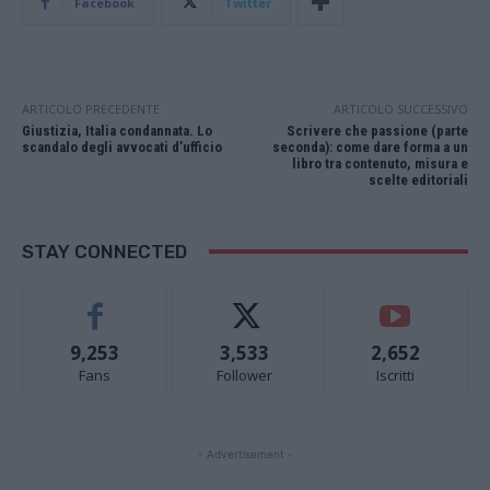
Facebook
Twitter
ARTICOLO PRECEDENTE
ARTICOLO SUCCESSIVO
Giustizia, Italia condannata. Lo
Scrivere che passione (parte
scandalo degli avvocati d’ufficio
seconda): come dare forma a un
libro tra contenuto, misura e
scelte editoriali
STAY CONNECTED
9,253
3,533
2,652
Fans
Follower
Iscritti
- Advertisement -