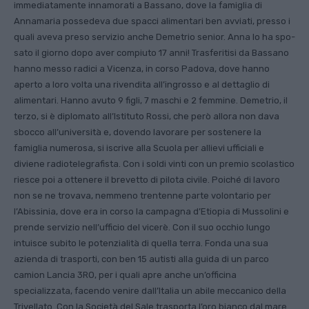
immediatamente innamorati a Bassano, dove la famiglia di
Annamaria possedeva due spacci alimentari ben avviati, presso i
quali aveva preso servizio anche Demetrio senior. Anna lo ha spo­
sato il giorno dopo aver compiuto 17 anni! Trasferitisi da Bassano
hanno messo radici a Vicenza, in corso Padova, dove hanno
aperto a loro volta una rivendita all’ingrosso e al dettaglio di
alimentari. Hanno avuto 9 figli, 7 maschi e 2 femmine. Demetrio, il
terzo, si è diplomato all’Istituto Rossi, che però allora non dava
sbocco all’università e, dovendo lavorare per sostenere la
famiglia numerosa, si iscrive alla Scuola per allievi ufficiali e
diviene radiotelegrafista. Con i soldi vinti con un premio scolastico
riesce poi a ottenere il brevetto di pilota civile. Poiché di lavoro
non se ne trovava, nemmeno trentenne parte volontario per
l’Abissinia, dove era in corso la campagna d’Etiopia di Mussolini e
prende servizio nell’ufficio del vicerè. Con il suo occhio lungo
intuisce subito le potenzialità di quella terra. Fonda una sua
azienda di trasporti, con ben 15 au­tisti alla guida di un parco
camion Lancia 3RO, per i quali apre anche un’officina
specializzata, facendo venire dall’Italia un abile meccanico della
Trivellato. Con la Società del Sale trasporta l’oro bianco dal mare