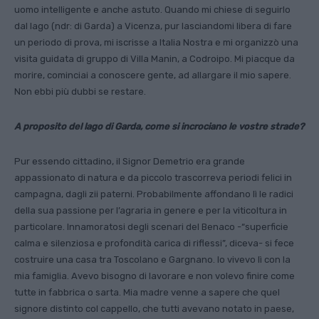
uomo intelligente e anche astuto. Quan­do mi chiese di seguirlo
dal lago (ndr: di Garda) a Vicenza, pur lasciandomi libera di fare
un periodo di prova, mi iscrisse a Italia Nostra e mi organizzò una
visita guidata di gruppo di Villa Manin, a Co­droipo. Mi piacque da
morire, cominciai a conoscere gente, ad allargare il mio sapere.
Non ebbi più dubbi se restare.
A proposito del lago di Garda, come si incrociano le vostre strade?
Pur essendo cittadino, il Signor Demetrio era grande
appassionato di natura e da piccolo trascorreva periodi felici in
campagna, dagli zii paterni. Probabilmente affondano lì le ra­dici
della sua passione per l’agraria in genere e per la viticoltura in
particolare. Innamora­tosi degli scenari del Benaco -“superficie
cal­ma e silenziosa e profondità carica di riflessi”, diceva- si fece
costruire una casa tra Toscolano e Gargnano. Io vivevo lì con la
mia famiglia. Avevo bisogno di lavorare e non volevo finire come
tutte in fabbrica o sarta. Mia madre venne a sapere che quel
signore distinto col cappello, che tutti avevano notato in paese,