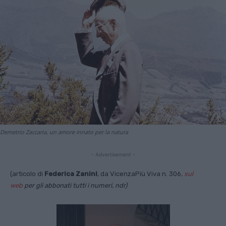
Demetrio Zaccaria, un amore innato per la natura
- Advertisement -
(articolo di
Federica Zanini
, da VicenzaPiù Viva n. 306
,
sul
web
per gli abbonati tutti i numeri, ndr)