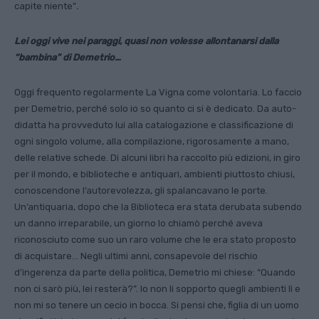
capite niente”
.
Lei oggi vive nei paraggi, quasi non volesse al­lontanarsi dalla
“bambina” di Demetrio…
Oggi frequento regolarmente La Vigna come volonta­ria. Lo faccio
per Demetrio, perché solo io so quanto ci si è dedicato. Da auto­
didatta ha provveduto lui alla catalogazione e clas­sificazione di
ogni singolo volume, alla compilazione, rigorosamente a mano,
del­le relative schede. Di alcu­ni libri ha raccolto più edi­zioni, in giro
per il mondo, e biblioteche e antiquari, ambienti piuttosto chiusi,
conoscendone l’autorevo­lezza, gli spalancavano le porte.
Un’antiquaria, dopo che la Biblioteca era stata derubata subendo
un dan­no irreparabile, un giorno lo chiamò perché aveva
riconosciuto come suo un raro volume che le era stato proposto
di acquistare… Negli ultimi anni, consapevole del rischio
d’ingerenza da parte della politica, Demetrio mi chiese: “Quando
non ci sarò più, lei resterà?”. Io non li sopporto quegli ambienti lì e
non mi so tenere un cecio in bocca. Si pensi che, figlia di un uomo