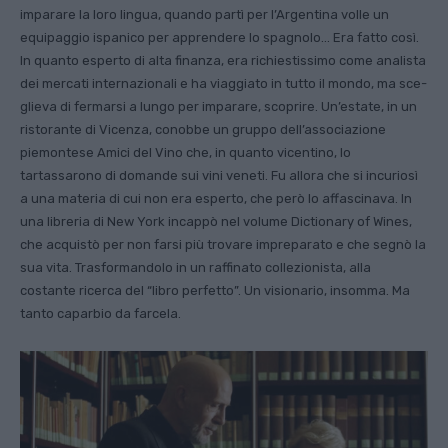
imparare la loro lingua, quando partì per l’Argentina volle un
equipaggio ispanico per apprendere lo spagnolo… Era fatto così.
In quanto esperto di alta finanza, era ri­chiestissimo come analista
dei mercati in­ternazionali e ha viaggiato in tutto il mondo, ma sce­
glieva di fermarsi a lungo per imparare, scoprire. Un’estate, in un
ristoran­te di Vicenza, conobbe un gruppo dell’associazione
piemontese Amici del Vino che, in quanto vicentino, lo
tartassarono di domande sui vini veneti. Fu allora che si incuriosì
a una ma­teria di cui non era esperto, che però lo affascinava. In
una libreria di New York incappò nel volume Dictio­nary of Wines,
che acquistò per non farsi più trovare impreparato e che segnò la
sua vita. Trasformandolo in un raffinato collezionista, alla
costante ricerca del “libro perfetto”. Un visionario, insomma. Ma
tanto caparbio da farcela.