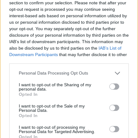
section to confirm your selection. Please note that after your
opt-out request is processed you may continue seeing
interest-based ads based on personal information utilized by
us or personal information disclosed to third parties prior to
your opt-out. You may separately opt-out of the further
disclosure of your personal information by third parties on the
IAB’s list of downstream participants. This information may
also be disclosed by us to third parties on the
IAB’s List of
Downstream Participants
that may further disclose it to other
third parties.
Personal Data Processing Opt Outs
I want to opt-out of the Sharing of my
La Sala Caproni della Biblioteca La Vigna
personal data.
Opted In
Era cominciata la lunga odissea per trovare una collocazione alla
I want to opt-out of the Sale of my
sua Biblioteca. Ini­zialmente la voleva lì sul lago ma presup­poneva
Personal Data.
Opted In
troppa apertura mentale da parte degli enti locali. Poi valutò
anche Castel­lamonte, in Piemonte, ma anche lì nulla. Difficoltà per
I want to opt-out of processing my
difficoltà, decise di concen­trarsi su Vicenza, da dove tutto era
Personal Data for Targeted Advertising.
Opted In
partito. Il progetto però veniva visto come una delle sue tante