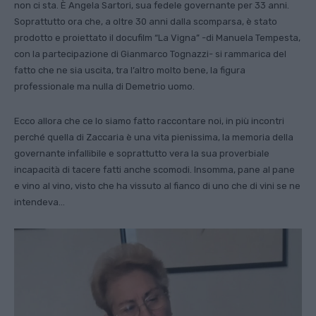
non ci sta. È Angela Sar­tori, sua fedele governante per 33 anni.
Soprattutto ora che, a oltre 30 anni dalla scomparsa, è stato
prodotto e proiettato il docufilm “La Vigna” -di Ma­nuela Tempesta,
con la parteci­pazione di Gianmarco Tognaz­zi- si rammarica del
fatto che ne sia uscita, tra l’altro molto bene, la figura
professionale ma nulla di Demetrio uomo.
Ecco allora che ce lo siamo fatto raccon­tare noi, in più incontri
perché quella di Zaccaria è una vita pienissima, la memo­ria della
governante infallibile e soprat­tutto vera la sua proverbiale
incapacità di tacere fatti anche scomodi. Insomma, pane al pane
e vino al vino, visto che ha vissuto al fianco di uno che di vini se ne
intendeva…