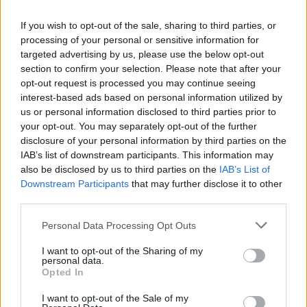
If you wish to opt-out of the sale, sharing to third parties, or
processing of your personal or sensitive information for
Protagonisti
targeted advertising by us, please use the below opt-out
Dottor Lorenzo Trombetta: “La sanità italiana?
section to confirm your selection. Please note that after your
È la migliore del mondo e in Veneto funziona
opt-out request is processed you may continue seeing
interest-based ads based on personal information utilized by
bene”
us or personal information disclosed to third parties prior to
15 Luglio 2025
your opt-out. You may separately opt-out of the further
disclosure of your personal information by third parties on the
IAB’s list of downstream participants. This information may
also be disclosed by us to third parties on the
IAB’s List of
Downstream Participants
that may further disclose it to other
third parties.
Personal Data Processing Opt Outs
I want to opt-out of the Sharing of my
Protagonisti
personal data.
Opted In
In mostra le sculture di Arturo Martini nella
sede vicentina Gallerie d’Italia di Intesa
I want to opt-out of the Sale of my