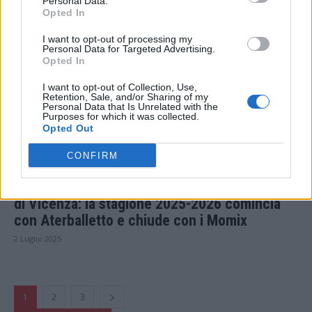
Personal Data.
Sanpaolo. Dal 6 luglio al 16 novembre
Opted In
4 Luglio 2025
I want to opt-out of processing my
Personal Data for Targeted Advertising.
Opted In
I want to opt-out of Collection, Use,
Retention, Sale, and/or Sharing of my
Personal Data that Is Unrelated with the
Purposes for which it was collected.
Opted Out
CONFIRM
Eventi
Danza fiore all’occhiello del Teatro Comunale
di Vicenza: la stagione 2025-2026 comincia
con Aterballetto e chiude con i Momix
2 Luglio 2025
1
2
3