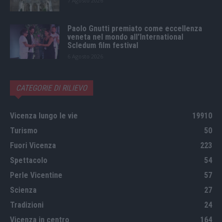
7 Agosto 2026
Paolo Gnutti premiato come eccellenza
veneta nel mondo all’International
Scledum film festival
6 Agosto 2026
CATEGORIE DI RILIEVO
Vicenza lungo le vie
19910
Turismo
50
Fuori Vicenza
223
Spettacolo
54
Perle Vicentine
57
Scienza
27
Tradizioni
24
Vicenza in centro
164