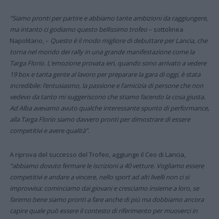
“Siamo pronti per partire e abbiamo tante ambizioni da raggiungere,
ma intanto ci godiamo questo bellissimo trofeo
– sottolinea
Napolitano, –
Questo è il modo migliore di debuttare per Lancia, che
torna nel mondo dei rally in una grande manifestazione come la
Targa Florio. L’emozione provata ieri, quando sono arrivato a vedere
19 box e tanta gente al lavoro per preparare la gara di oggi, è stata
incredibile: l’entusiasmo, la passione e l’amicizia di persone che non
vedevo da tanto mi suggeriscono che stiamo facendo la cosa giusta.
Ad Alba avevamo avuto qualche interessante spunto di performance,
alla Targa Florio siamo davvero pronti per dimostrare di essere
competitivi e avere qualità”.
A riprova del successo del Trofeo, aggiunge il Ceo di Lancia,
“abbiamo dovuto fermare le iscrizioni a 40 vetture. Vogliamo essere
competitivi e andare a vincere, nello sport ad alti livelli non ci si
improvvisa: cominciamo dai giovani e cresciamo insieme a loro, se
faremo bene siamo pronti a fare anche di più ma dobbiamo ancora
capire quale può essere il contesto di riferimento per muoverci in