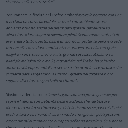
sicurezza nelle nostre scelte”.
Per Franzetti la finalità del Trofeo è “
far divertire le persone con una
macchina da corsa, facendole correre in un ambiente sicuro:
abbiamo previsto anche dei premi per i giovani, per aiutarli ad
alimentare il loro sogno di diventare piloti. Siamo molto contenti di
aver creato tutto questo, oggi è un giorno importante perchè ci vede
tornare alle corse dopo tanti anni con una vettura nella categoria
Rally4 e in un trofeo che ha avuto grande successo: abbiamo sia
piloti giovanissimi sia over 60, l’attrattività del Trofeo ha coinvolto
anche profili importanti. E’ un percorso che ricomincia e mi piace che
si riparta dalla Targa Florio: aiutiamo i giovani nel coltivare il loro
sogno e diventare magari i miti del futuro”.
Biasion evidenzia come
“questa gara sarà una prova generale per
capire il livello di competitività della macchina, che nei test si è
dimostrata molto performante, e dei piloti: non so se parlerei di miei
eredi, intanto cerchiamo di fare in modo che i giovani piloti possano
essere pronti al campionato europeo dell’anno prossimo. Se si pensa
che un anno fa non si parlava di Lancia nelle corse e poi si guarda a