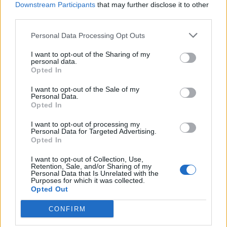
Downstream Participants
that may further disclose it to other
third parties.
TAGS
Italpress
TopNewsItalia
Personal Data Processing Opt Outs
I want to opt-out of the Sharing of my
personal data.
Facebook
Twitter
Opted In
I want to opt-out of the Sale of my
Personal Data.
Opted In
ARTICOLO PRECEDENTE
ARTICOLO SUCCESSIVO
I want to opt-out of processing my
Papa, Tajani “Ci riconosciamo nel
Leader politici e religiosi di Malta
Personal Data for Targeted Advertising.
suo forte messaggio di pace”
rivolgono le congratulazioni a
Opted In
Papa Leone XIV
I want to opt-out of Collection, Use,
Retention, Sale, and/or Sharing of my
STAY CONNECTED
Personal Data that Is Unrelated with the
Purposes for which it was collected.
Opted Out
CONFIRM
9,253
3,533
2,652