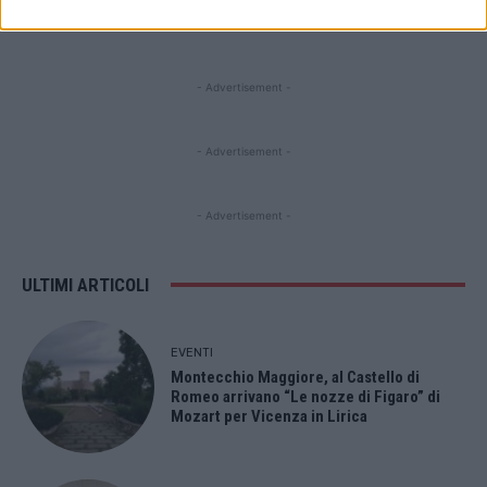
Fans
Follower
Iscritti
- Advertisement -
- Advertisement -
- Advertisement -
ULTIMI ARTICOLI
EVENTI
Montecchio Maggiore, al Castello di
Romeo arrivano “Le nozze di Figaro” di
Mozart per Vicenza in Lirica