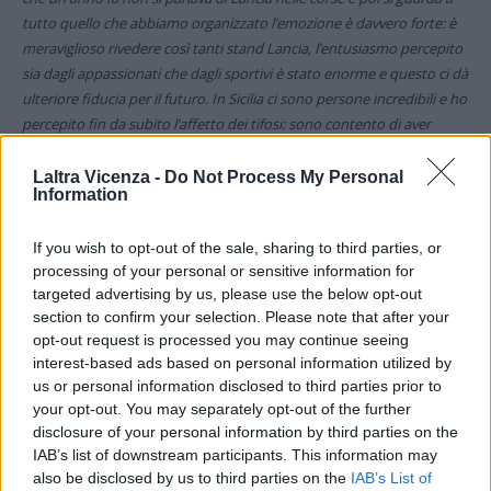
tutto quello che abbiamo organizzato l’emozione è davvero forte: è
meraviglioso rivedere così tanti stand Lancia, l’entusiasmo percepito
sia dagli appassionati che dagli sportivi è stato enorme e questo ci dà
ulteriore fiducia per il futuro. In Sicilia ci sono persone incredibili e ho
percepito fin da subito l’affetto dei tifosi: sono contento di aver
contribuito allo sviluppo della macchina e di averla resa affidabile per
i giovani piloti”.
Laltra Vicenza -
Do Not Process My Personal
Information
A proposito di questi ultimi, l’ex campione rally racconta come “
il
If you wish to opt-out of the sale, sharing to third parties, or
mio compito è valutare chi ha il potenziale per rappresentare il
processing of your personal or sensitive information for
futuro di Lancia nelle corse. Se anche i ragazzini alle prime armi si
targeted advertising by us, please use the below opt-out
dimostrano competitivi e maturi non vedo perchè non tenerli
section to confirm your selection. Please note that after your
d’occhio: oltre alla velocità e al talento devono avere umiltà e
opt-out request is processed you may continue seeing
dimostrare voglia di imparare e passione”.
interest-based ads based on personal information utilized by
us or personal information disclosed to third parties prior to
foto: xd8/Italpress
your opt-out. You may separately opt-out of the further
disclosure of your personal information by third parties on the
IAB’s list of downstream participants. This information may
(ITALPRESS).
also be disclosed by us to third parties on the
IAB’s List of