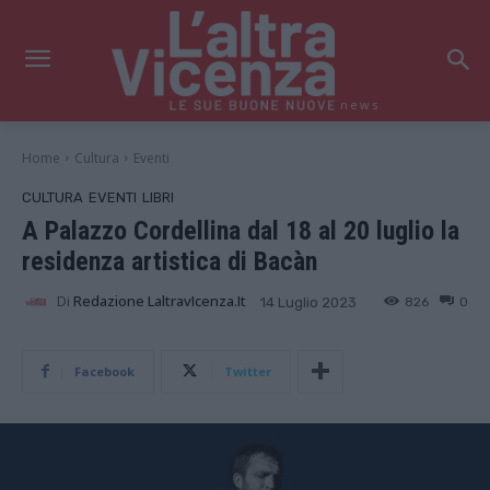
news
Home
Cultura
Eventi
CULTURA
EVENTI
LIBRI
A Palazzo Cordellina dal 18 al 20 luglio la
residenza artistica di Bacàn
Di
Redazione LaltravIcenza.it
826
0
14 Luglio 2023
Facebook
Twitter