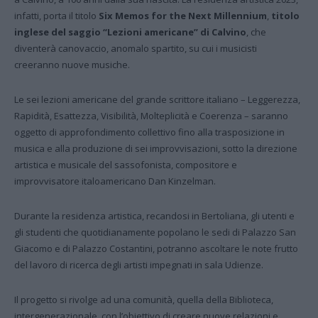
infatti, porta il titolo
Six Memos for the Next Millennium
,
titolo
inglese del saggio “Lezioni americane” di Calvino
, che
diventerà canovaccio, anomalo spartito, su cui i musicisti
creeranno nuove musiche.
Le sei lezioni americane del grande scrittore italiano – Leggerezza,
Rapidità, Esattezza, Visibilità, Molteplicità e Coerenza – saranno
oggetto di approfondimento collettivo fino alla trasposizione in
musica e alla produzione di sei improvvisazioni, sotto la direzione
artistica e musicale del sassofonista, compositore e
improvvisatore italoamericano Dan Kinzelman.
Durante la residenza artistica, recandosi in Bertoliana, gli utenti e
gli studenti che quotidianamente popolano le sedi di Palazzo San
Giacomo e di Palazzo Costantini, potranno ascoltare le note frutto
del lavoro di ricerca degli artisti impegnati in sala Udienze.
Il progetto si rivolge ad una comunità, quella della Biblioteca,
intergenerazionale, con l’obiettivo di creare nuove relazioni e