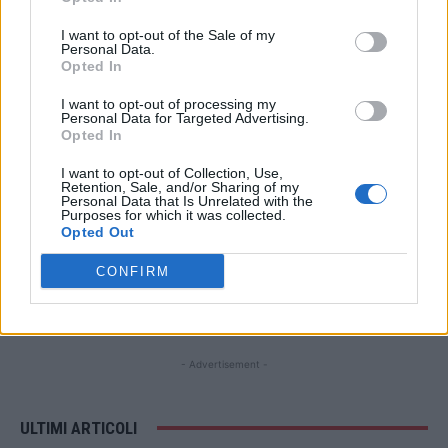
I want to opt-out of the Sale of my
Personal Data.
STAY CONNECTED
Opted In
I want to opt-out of processing my
Personal Data for Targeted Advertising.
Opted In
9,253
3,533
2,652
Fans
Follower
Iscritti
I want to opt-out of Collection, Use,
Retention, Sale, and/or Sharing of my
Personal Data that Is Unrelated with the
Purposes for which it was collected.
Opted Out
- Advertisement -
CONFIRM
- Advertisement -
- Advertisement -
ULTIMI ARTICOLI