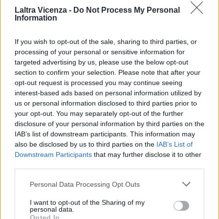
Laltra Vicenza -
Do Not Process My Personal
Information
If you wish to opt-out of the sale, sharing to third parties, or
——
processing of your personal or sensitive information for
Fonte:
A Palazzo Cordellina dal 18 al 20 luglio la residenza
targeted advertising by us, please use the below opt-out
artistica di Bacàn
, Comune di Vicenza
section to confirm your selection. Please note that after your
opt-out request is processed you may continue seeing
interest-based ads based on personal information utilized by
TAGS
Biblioteca Bertoliana
Palazzo Cordellina
Bacàn
Pal
us or personal information disclosed to third parties prior to
your opt-out. You may separately opt-out of the further
disclosure of your personal information by third parties on the
IAB’s list of downstream participants. This information may
also be disclosed by us to third parties on the
IAB’s List of
Facebook
Twitter
Downstream Participants
that may further disclose it to other
third parties.
Personal Data Processing Opt Outs
ARTICOLO PRECEDENTE
ARTICOLO SUCCESSIVO
Circuito museale cittadino,
Con “Viva Verdi” lunedì 17 luglio
I want to opt-out of the Sharing of my
personal data.
ingresso gratuito agli studenti del
torna la musica lirica in piazza dei
Conservatorio Pedrollo
Signori
Opted In