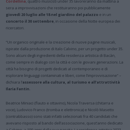
Cordellina
, quattro musicisti under 35 lavoreranno da mattina a
sera a improvvisazioni che restituiranno poi pubblicamente
giovedì 20 luglio alle 18 nel giardino del palazzo
e in un
concerto il 30 settembre
, in occasione della Notte europea dei
ricercatori.
“Un organico originale e la creazione di nuove pagine musicali,
ispirate dalla produzione di Italo Calvino, per un progetto under 35.
Sono alcuni degli ingredienti della residenza artistica di Bacàn,
come sempre in dialogo con la città e con le giovani generazioni. La
città ha bisogno di progetti dedicati al contemporaneo e di
esplorare linguaggi contaminati e liberi, come l’improvvisazione” –
dichiara l’
assessore
alla cultura, al turismo e all’attrattività
Ilaria Fantin
.
Beatrice Miniaci (flauto e ottavino), Nicola Traversa (chitarra e
voce), Ludovico Franco (tromba e elettronica) e Nicolò Masetto
(contrabbasso) sono stati infatti selezionati fra 40 candidati che
avevano risposto al bando dell’associazione, quest’anno dedicato
a Calvino, a 100 anni dalla sua nascita. La residenza artistica 2023,