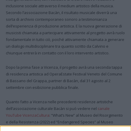
inclusione sociale attraverso il medium artistico della musica.
Secondo l’associazione Bacàn, il risultato musicale diverrà una
sorta di archivio contemporaneo sonoro a testimonianza
dell’esperienza di produzione artistica. E la nuova generazione di
musicisti chiamata a partecipare attivamente al progetto avrà ruolo
fondamentale in tutto ciò, poiché attivamente chiamata a generare
un dialogo multidisciplinare tra quanto scritto da Calvino e
chiunque entrerà in contatto con il loro intervento artistico.
Dopo la prima fase a Vicenza, il progetto avrà una seconda tappa
di residenza artistica ad OperaEstate Festival Veneto del Comune
di Bassano del Grappa, partner di Bacàn, dal 31 agosto al 2
settembre con esibizione pubblica finale.
Quanto fatto a Vicenza nelle precedenti residenze artistiche
dell’associazione culturale Bacàn si può vedere nel
canale
YouTube VicenzaCultura
: “What’s New” al Museo del Risorgimento
e della Resistenza (2022) ed “Endangered Species” al Museo
Naturalistico Archeologico (2021).