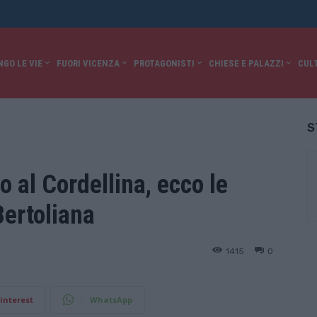
NGO LE VIE
FUORI VICENZA
PROTAGONISTI
CHIESE E PALAZZI
CUL
S
 al Cordellina, ecco le
Bertoliana
1415
0
interest
WhatsApp