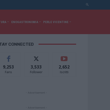
TURA
ENOGASTRONOMIA
PERLE VICENTINE
TAY CONNECTED
9,253
3,533
2,652
Fans
Follower
Iscritti
- Advertisement -
- Advertisement -