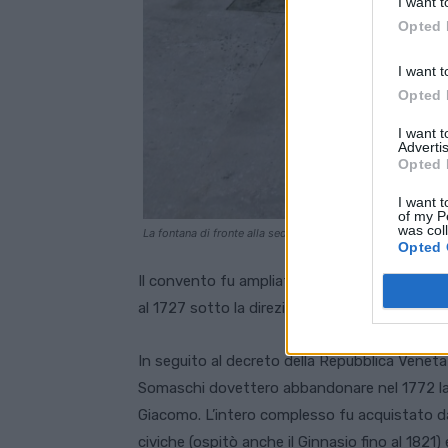
I want t
Opted 
I want t
Opted 
I want 
Advertis
Opted 
I want t
of my P
was col
La fontana di fronte alla sede di Palazzo Cordellina. Foto: 
Opted 
Il convento fu ampliato tra il 1662 e il 1670 
al 1727 sotto la direzione di Carlo Borella e 
In seguito al decreto della Repubblica Veneta
Somaschi dovettero abbandonare nel 1772 la c
Giacomo. L’intero complesso fu acquistato dal
civiche (ospitò anche il Ginnasio fino al 1821)