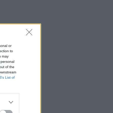
sonal or
ection to
ou may
 personal
out of the
 downstream
B’s List of