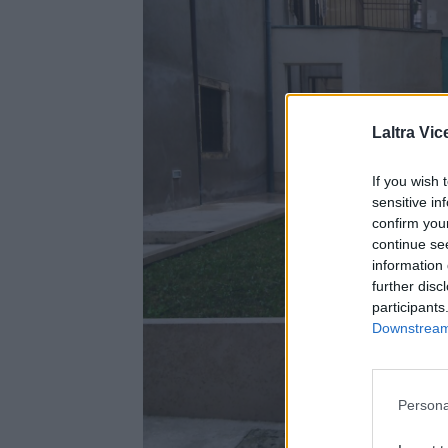
Laltra Vic
If you wish 
sensitive in
confirm you
continue se
information 
further disc
participants
Downstream 
Persona