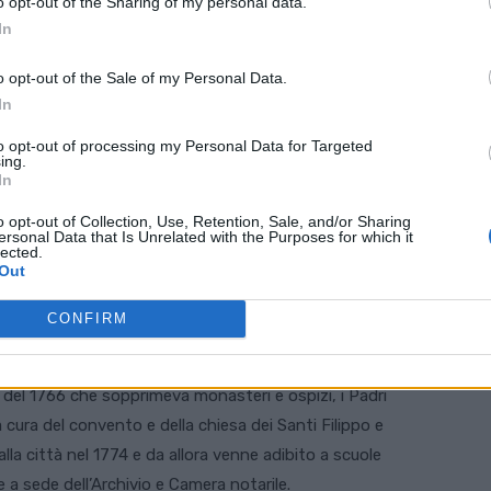
o opt-out of the Sharing of my personal data.
In
o opt-out of the Sale of my Personal Data.
In
to opt-out of processing my Personal Data for Targeted
ing.
In
o opt-out of Collection, Use, Retention, Sale, and/or Sharing
ersonal Data that Is Unrelated with the Purposes for which it
lected.
Marta Cardini
Out
su progetto di Domenico Borella. I lavori proseguono fino
CONFIRM
di Francesco Muttoni.
 del 1766 che sopprimeva monasteri e ospizi, i Padri
ura del convento e della chiesa dei Santi Filippo e
la città nel 1774 e da allora venne adibito a scuole
 e a sede dell’Archivio e Camera notarile.