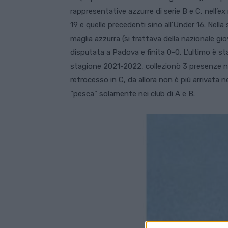
rappresentative azzurre di serie B e C, nell’ex
19 e quelle precedenti sino all’Under 16. Nella 
maglia azzurra (si trattava della nazionale gio
disputata a Padova e finita 0-0. L’ultimo è s
stagione 2021-2022, collezionò 3 presenze nel
retrocesso in C, da allora non è più arrivata 
“pesca” solamente nei club di A e B.