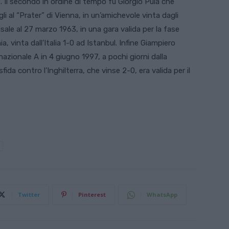
 Il secondo in ordine di tempo fu Giorgio Puia che
i al “Prater” di Vienna, in un’amichevole vinta dagli
sale al 27 marzo 1963, in una gara valida per la fase
a, vinta dall’Italia 1-0 ad Istanbul. Infine Giampiero
nazionale A in 4 giugno 1997, a pochi giorni dalla
fida contro l’Inghilterra, che vinse 2-0, era valida per il
Twitter
Pinterest
WhatsApp