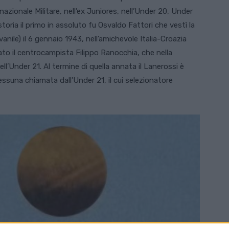
 nazionale Militare, nell’ex Juniores, nell’Under 20, Under
storia il primo in assoluto fu Osvaldo Fattori che vestì la
vanile) il 6 gennaio 1943, nell’amichevole Italia-Croazia
tato il centrocampista Filippo Ranocchia, che nella
l’Under 21. Al termine di quella annata il Lanerossi è
nessuna chiamata dall’Under 21, il cui selezionatore