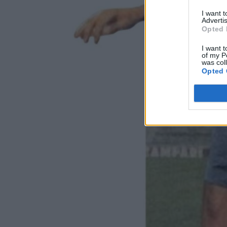
I want 
Advertis
Opted 
I want t
of my P
was col
Opted 