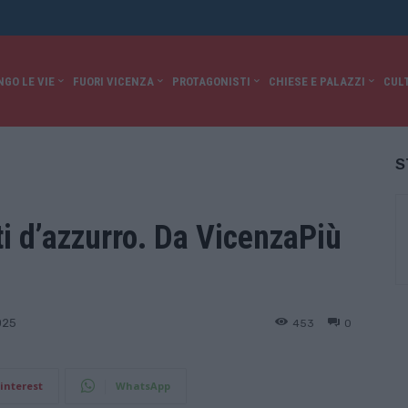
NGO LE VIE
FUORI VICENZA
PROTAGONISTI
CHIESE E PALAZZI
CUL
S
ti d’azzurro. Da VicenzaPiù
453
0
025
interest
WhatsApp