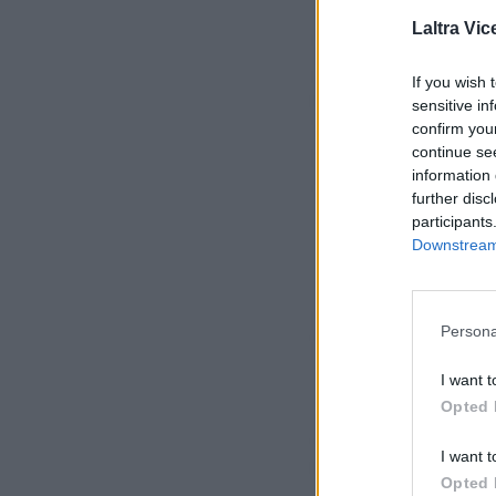
Laltra Vic
If you wish 
sensitive in
confirm you
continue se
information 
further disc
participants
Downstream 
Persona
I want t
Opted 
I want t
Opted 