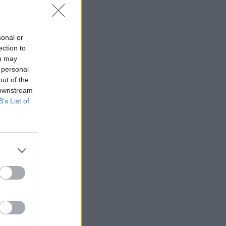
sonal or
ection to
ou may
 personal
out of the
 downstream
B’s List of