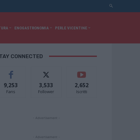
TURA
ENOGASTRONOMIA
PERLE VICENTINE
TAY CONNECTED
9,253
3,533
2,652
Fans
Follower
Iscritti
- Advertisement -
- Advertisement -