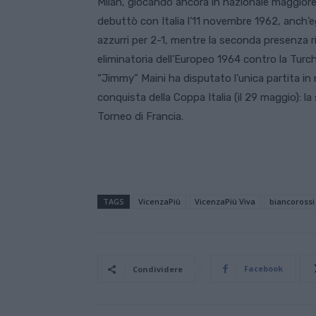
Milan, giocando ancora in nazionale maggiore.
debuttò con Italia l’11 novembre 1962, anch’egl
azzurri per 2-1, mentre la seconda presenza ri
eliminatoria dell’Europeo 1964 contro la Turchi
“Jimmy” Maini ha disputato l’unica partita in 
conquista della Coppa Italia (il 29 maggio): la s
Torneo di Francia.
TAGS
VicenzaPiù
VicenzaPiù Viva
biancorossi
Facebook
Condividere