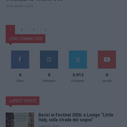
19 Dicembre 2025
1
2
3
STAY CONNECTED
0
0
3,912
0
Fans
Follower
Follower
Iscritti
LATEST POSTS
Berici in Festival 2026: a Lonigo “Little
Italy, sulla strada del sogno”
5 Agosto 2026