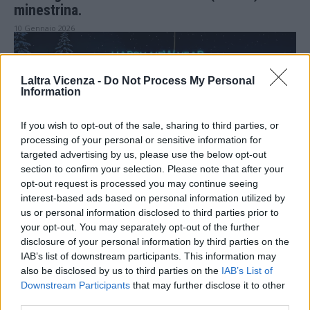
minestrina.
10 Gennaio 2026
Laltra Vicenza -
Do Not Process My Personal
Information
If you wish to opt-out of the sale, sharing to third parties, or
processing of your personal or sensitive information for
targeted advertising by us, please use the below opt-out
Eventi
section to confirm your selection. Please note that after your
opt-out request is processed you may continue seeing
Buon 2026 da L’altra Vicenza, VicenzaPiù Viva
interest-based ads based on personal information utilized by
e ViPiu.it: insieme da vent’anni, liberi e fedeli
us or personal information disclosed to third parties prior to
ai lettori
your opt-out. You may separately opt-out of the further
disclosure of your personal information by third parties on the
31 Dicembre 2025
IAB’s list of downstream participants. This information may
also be disclosed by us to third parties on the
IAB’s List of
Downstream Participants
that may further disclose it to other
third parties.