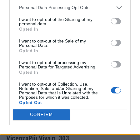
Personal Data Processing Opt Outs
I want to opt-out of the Sharing of my
personal data.
Opted In
Protagonisti
Lanerossi Vicenza-Roma 4-3, come ai
I want to opt-out of the Sale of my
Personal Data.
Mondiali 1970. Da VicenzaPiù Viva n. 303.
Opted In
19 Dicembre 2025
I want to opt-out of processing my
Personal Data for Targeted Advertising.
Opted In
I want to opt-out of Collection, Use,
Retention, Sale, and/or Sharing of my
Personal Data that Is Unrelated with the
Purposes for which it was collected.
Opted Out
CONFIRM
Protagonisti
Biancorossi, ma vestiti d’azzurro. Da
VicenzaPiù Viva n. 303