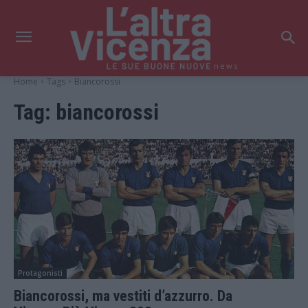
news
Home
Tags
Biancorossi
Tag:
biancorossi
Protagonisti
Biancorossi, ma vestiti d’azzurro. Da