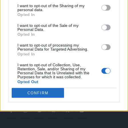
I want to opt-out of the Sharing of my
personal data.
Opted In
I want to opt-out of the Sale of my
Personal Data.
Opted In
Quotidiano web del bello e sul buono di Vicenza e dintorni
I want to opt-out of processing my
Personal Data for Targeted Advertising.
Opted In
Redazione
redazione@laltravicenza.it
I want to opt-out of Collection, Use,
Retention, Sale, and/or Sharing of my
Personal Data that Is Unrelated with the
Pubblicità
Purposes for which it was collected.
laltravicenza@laltravicenza.it
Opted Out
Amministrazione
CONFIRM
elas@editoriale-elas.org