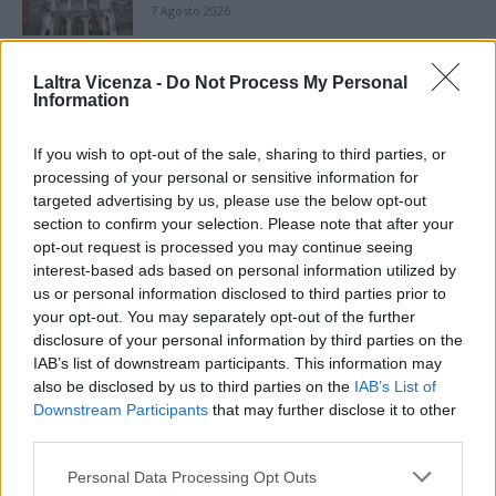
7 Agosto 2026
Paolo Gnutti premiato come eccellenza
Laltra Vicenza -
Do Not Process My Personal
veneta nel mondo all’International
Information
Scledum film festival
6 Agosto 2026
If you wish to opt-out of the sale, sharing to third parties, or
processing of your personal or sensitive information for
Berici in Festival 2026: a Lonigo “Little
Italy, sulla strada del sogno”
targeted advertising by us, please use the below opt-out
5 Agosto 2026
section to confirm your selection. Please note that after your
opt-out request is processed you may continue seeing
interest-based ads based on personal information utilized by
“Teatro in casa”: il 5 agosto il primo
us or personal information disclosed to third parties prior to
spettacolo a Marano Vicentino con Maria
your opt-out. You may separately opt-out of the further
Celeste Carobene
disclosure of your personal information by third parties on the
4 Agosto 2026
IAB’s list of downstream participants. This information may
also be disclosed by us to third parties on the
IAB’s List of
Salotti Urbani 2026 al Bixio di Vicenza:
agosto inizia con libri, poesie e musica
Downstream Participants
that may further disclose it to other
third parties.
3 Agosto 2026
Personal Data Processing Opt Outs