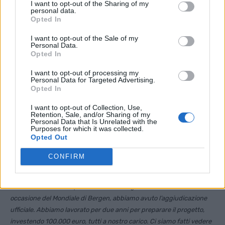
I want to opt-out of the Sharing of my
personal data.
Opted In
I want to opt-out of the Sale of my
Personal Data.
Opted In
I want to opt-out of processing my
Personal Data for Targeted Advertising.
Opted In
I want to opt-out of Collection, Use,
Retention, Sale, and/or Sharing of my
Alessandro Belluscio e il golf
Personal Data that Is Unrelated with the
Purposes for which it was collected.
Opted Out
Un’altra avventura sportiva è stata il progetto dei Mondiali di
ciclismo 2020 a Vicenza.
“Abbiamo portato due arrivi del Giro in
CONFIRM
città e ci è venuta l’idea di portare il Mondiale. Nell’agosto del 2014
con Claudio Pasqualin, Moreno Nicoletti e Gabriele Viale abbiamo
costituito il Comitato promotore. Nel congresso dell’UCI del 2017, in
occasione del Mondiale di Bergen, abbiamo avuto l’aggiudicazione
ufficiale. Abbiamo lavorato per due anni per preparare il progetto,
investendo 100.000 euro, tutti a nostro carico. Ci siamo fatti vedere