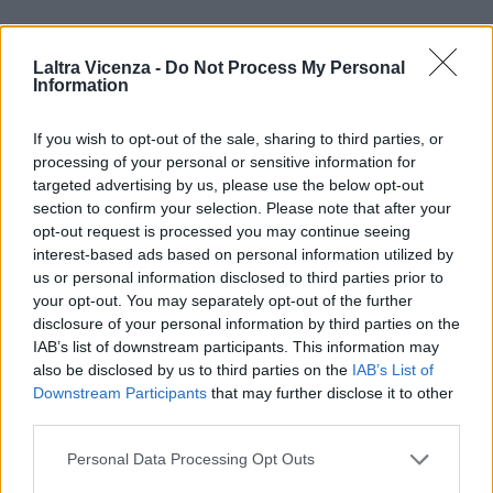
A Vicenza Alessandro Belluscio, pur senza rinunciare al tifo per i
Viola, s’appassiona al Lanerossi.
“Erano gli anni del Real Vicenza, di
Laltra Vicenza -
Do Not Process My Personal
G.B. Fabbri, di Paolo Rossi. Ho conosciuto alcuni di quei giocatori
Information
perché frequentavano come me il ristorante Sergio e Ciacio. Da
allora sono rimasto sempre vicino al Vicenza, continuo ad andare a
If you wish to opt-out of the sale, sharing to third parties, or
vedere tutte le partite al Menti. Sono anche sponsor, come lo sono
processing of your personal or sensitive information for
dell’Arzignano.”
targeted advertising by us, please use the below opt-out
section to confirm your selection. Please note that after your
opt-out request is processed you may continue seeing
Non ha mai voluto entrare in società ma è stato uno dei fondatori
interest-based ads based on personal information utilized by
di Vicenza Futura, il gruppo di imprenditori che voleva costruire a
us or personal information disclosed to third parties prior to
Vicenza est una Cittadella dello sport con nuovo stadio e nuovo
your opt-out. You may separately opt-out of the further
palasport.
“Era un grande progetto, volevamo dare qualcosa
disclosure of your personal information by third parties on the
d’importante alla città ma abbiamo trovato ostilità dappertutto, dai
IAB’s list of downstream participants. This information may
politici ai tifosi ai gruppi economici.”
also be disclosed by us to third parties on the
IAB’s List of
Downstream Participants
that may further disclose it to other
third parties.
Personal Data Processing Opt Outs