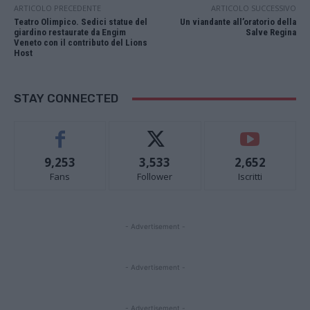
ARTICOLO PRECEDENTE
ARTICOLO SUCCESSIVO
Teatro Olimpico. Sedici statue del
Un viandante all’oratorio della
giardino restaurate da Engim
Salve Regina
Veneto con il contributo del Lions
Host
STAY CONNECTED
9,253
3,533
2,652
Fans
Follower
Iscritti
- Advertisement -
- Advertisement -
- Advertisement -