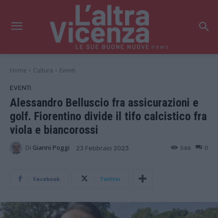
news
Home
Cultura
Eventi
EVENTI
Alessandro Belluscio fra assicurazioni e
golf. Fiorentino divide il tifo calcistico fra
viola e biancorossi
Di
Gianni Poggi
566
0
23 Febbraio 2023
Facebook
Twitter