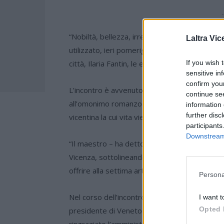
-
“Nobiltà, bellezza, irregolarità”. Sono queste 
Laltra Vic
utilizzato, ieri pomeriggio, per descrivere all’a
If you wish 
città, Ilaria Fantin, le emozioni che ha prova
sensitive in
confirm you
L’incontro è avvenuto a Palazzo Folco, quartie
continue se
all’omonimo romanzo della scrittrice vicentina
information 
further disc
vicentina la cui vita viene sconvolta dalla na
participants
Downstream 
“Il maestro – ha detto l’assessore – mi ha de
Vicenza, sottolineando la quantità di quinte na
offrire alla settima arte”.
Persona
Nel corso dell’incontro, a cui hanno preso par
I want t
Opted 
presidente di Veneto Film Commission Luigi Ba