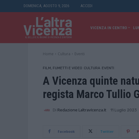
DOMENICA, AGOSTO 9, 2026
ACCEDI
VICENZA IN CENTRO
LU
Home
Cultura
Eventi
FILM, FUMETTI E VIDEO
CULTURA
EVENTI
A Vicenza quinte natur
regista Marco Tullio 
Di
Redazione LaltravIcenza.it
11 Luglio 2023
Facebook
Twitter
P