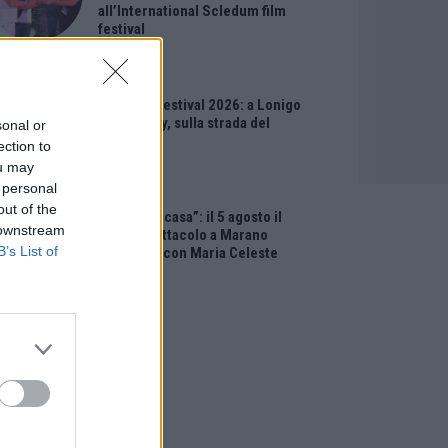
all’International Scledum film
festival
EVENTI
Berici in Festival 2026: a Lonigo
“Little Italy, sulla strada del
sonal or
sogno”
ection to
ou may
 personal
EVENTI
out of the
“Teatro in casa”: il 5 agosto il
 downstream
primo spettacolo a Marano
B’s List of
Vicentino con Maria Celeste
Carobene