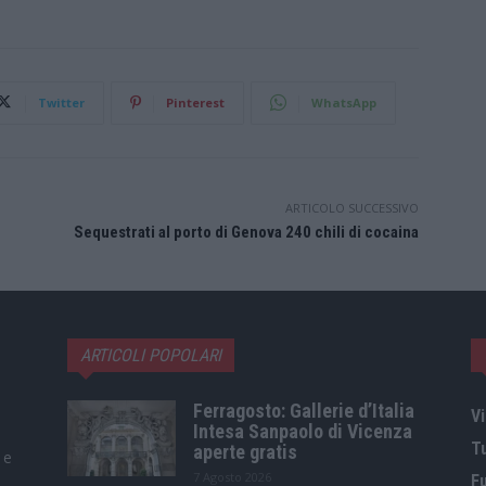
Twitter
Pinterest
WhatsApp
ARTICOLO SUCCESSIVO
Sequestrati al porto di Genova 240 chili di cocaina
ARTICOLI POPOLARI
Ferragosto: Gallerie d’Italia
Vi
Intesa Sanpaolo di Vicenza
T
aperte gratis
 e
7 Agosto 2026
F