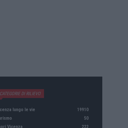
CATEGORIE DI RILIEVO
cenza lungo le vie
19910
urismo
50
uori Vicenza
222