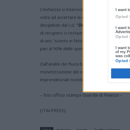
L’inchiesta si inserisce in una più ampia oper
I want t
volta ad accertare la corretta fruizione delle 
Opted 
disciplinati dal c.d.
“Decreto Rilancio”
(D.L. 
I want 
Advertis
di recupero o restauro delle facciate esterne de
Opted 
di uno “sconto in fattura” o, in alternativa, di
I want t
pari al 90% delle spese sostenute per i lavori 
of my P
was col
Opted 
Dall’analisi dei flussi bancari è infatti emers
monetizzazione dei crediti fittiziamente gene
imprenditoriali riconducibili ai medesimi indaga
– foto ufficio stampa Guardia di Finanza –
(ITALPRESS).
TAGS
Italpress
Veneto
TopNewsVeneto