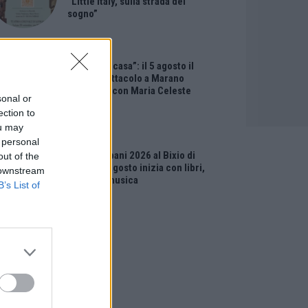
“Little Italy, sulla strada del
sogno”
EVENTI
“Teatro in casa”: il 5 agosto il
primo spettacolo a Marano
Vicentino con Maria Celeste
sonal or
Carobene
ection to
ou may
EVENTI
 personal
Salotti Urbani 2026 al Bixio di
out of the
Vicenza: agosto inizia con libri,
 downstream
poesie e musica
B’s List of