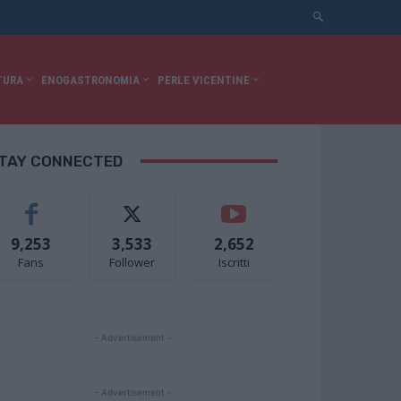
TURA
ENOGASTRONOMIA
PERLE VICENTINE
TAY CONNECTED
9,253
3,533
2,652
Fans
Follower
Iscritti
- Advertisement -
- Advertisement -