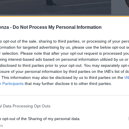
 Advertisement -
enza -
Do Not Process My Personal Information
ndo Provinciale di
Vicenza
hanno eseguito un
to opt-out of the sale, sharing to third parties, or processing of your per
uivalente, su crediti d’imposta, beni e denaro per un
formation for targeted advertising by us, please use the below opt-out s
Il provvedimento, emesso dal giudice per le Indagini
r selection. Please note that after your opt-out request is processed y
eing interest-based ads based on personal information utilized by us or
tre società riconducibili a due individui indagati per i
disclosed to third parties prior to your opt-out. You may separately opt-
liche, tentata truffa a danno dello Stato, truffa
losure of your personal information by third parties on the IAB’s list of
pubbliche e autoriciclaggio.
. This information may also be disclosed by us to third parties on the
IA
Participants
that may further disclose it to other third parties.
oordinamento con l’Autorità Giudiziaria scaligera, un
022, da due imprenditori edili veronesi che, tramite il
l Data Processing Opt Outs
o generato e ceduto – a danno di 26 ignari committenti –
lessivo di 4.659.192 euro, dichiarando interventi edilizi
o opt-out of the Sharing of my personal data.
nce di Vicenza, Verona e Padova.
In