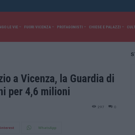
NGO LE VIE
FUORI VICENZA
PROTAGONISTI
CHIESE E PALAZZI
CUL
S
zio a Vicenza, la Guardia di
i per 4,6 milioni
297
0
interest
WhatsApp