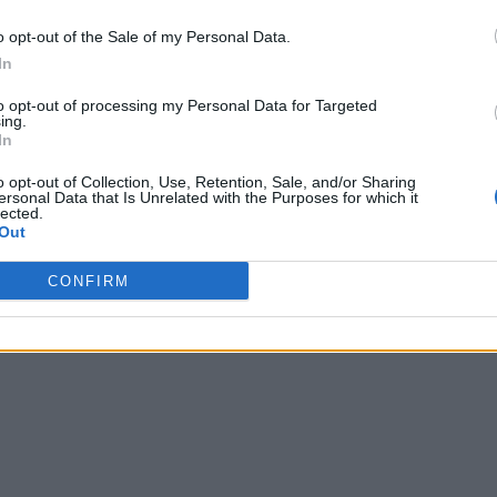
azione di servizio condotta dai militari del Gruppo Vicenza
o opt-out of the Sale of my Personal Data.
misure agevolative previste per gli interventi edilizi
In
34/2020), normativa che consente, a fronte di interventi
to opt-out of processing my Personal Data for Targeted
ing.
gli edifici, la possibilità di beneficiare, per l’appunto,
In
 maturare un credito d’imposta cedibile a terzi di valore
o opt-out of Collection, Use, Retention, Sale, and/or Sharing
realizzati.
ersonal Data that Is Unrelated with the Purposes for which it
lected.
Out
o che circa mezzo milione di euro derivante dalla
rati è stato reimpiegato nelle attività economico-
CONFIRM
ti.