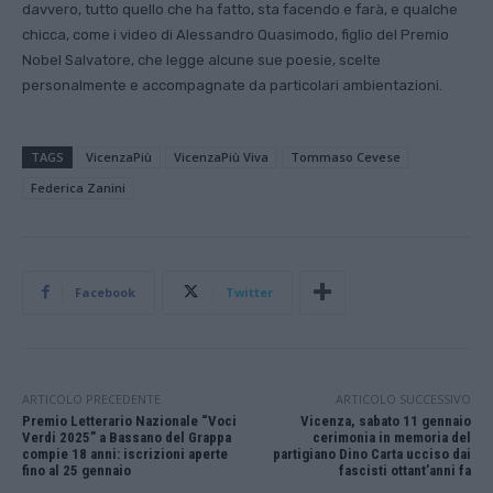
davvero, tutto quello che ha fatto, sta facendo e farà, e qualche
chicca, come i video di Alessandro Quasimodo, figlio del Premio
Nobel Salvatore, che legge alcune sue poesie, scelte
personalmente e accompagnate da particolari ambientazioni.
TAGS
VicenzaPiù
VicenzaPiù Viva
Tommaso Cevese
Federica Zanini
Facebook
Twitter
ARTICOLO PRECEDENTE
ARTICOLO SUCCESSIVO
Premio Letterario Nazionale “Voci
Vicenza, sabato 11 gennaio
Verdi 2025” a Bassano del Grappa
cerimonia in memoria del
compie 18 anni: iscrizioni aperte
partigiano Dino Carta ucciso dai
fino al 25 gennaio
fascisti ottant’anni fa