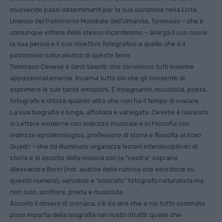
muovendo passi determinanti per la sua iscrizione nella Lista
Unesco del Patrimonio Mondiale dell’Umanità, Tommaso – che è
comunque vittima dello stesso incantesimo – allarga il suo cuore,
la sua penna e il suo obiettivo fotografico a quello che è il
patrimonio naturalistico di queste terre.
Tommaso Cevese è tanti talenti, che convivono tutti insieme
appassionatamente. Incarna tutto ciò che gli consente di
esprimere le sue tante emozioni. È insegnante, musicista, poeta,
fotografo e chissà quanto altro che non ha il tempo di svelare.
La sua biografia è lunga, affollata e variegata. Cevese è laureato
in Lettere moderne con indirizzo musicale e in Filosofia con
indirizzo epistemologico, professore di storia e filosofia al liceo
Quadri – che da illuminato organizza lezioni interdisciplinari di
storia e di ascolto della musica con la “nostra” soprano
Alessandra Borin (ndr. autrice della rubrica che esordisce su
questo numero), sensibile e “colorato” fotografo naturalista ma
non solo, scrittore, poeta e musicista.
Assolto il dovere di cronaca, c’è da dire che a noi tutto sommato
poco importa della biografia nei nostri ritratti: quello che