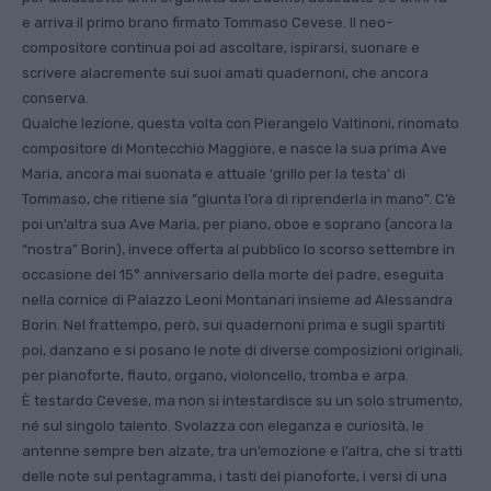
e arriva il primo brano firmato Tommaso Cevese. Il neo-
compositore continua poi ad ascoltare, ispirarsi, suonare e
scrivere alacremente sui suoi amati quadernoni, che ancora
conserva.
Qualche lezione, questa volta con Pierangelo Valtinoni, rinomato
compositore di Montecchio Maggiore, e nasce la sua prima Ave
Maria, ancora mai suonata e attuale ‘grillo per la testa’ di
Tommaso, che ritiene sia “giunta l’ora di riprenderla in mano”. C’è
poi un’altra sua Ave Maria, per piano, oboe e soprano (ancora la
“nostra” Borin), invece offerta al pubblico lo scorso settembre in
occasione del 15° anniversario della morte del padre, eseguita
nella cornice di Palazzo Leoni Montanari insieme ad Alessandra
Borin. Nel frattempo, però, sui quadernoni prima e sugli spartiti
poi, danzano e si posano le note di diverse composizioni originali,
per pianoforte, flauto, organo, violoncello, tromba e arpa.
È testardo Cevese, ma non si intestardisce su un solo strumento,
né sul singolo talento. Svolazza con eleganza e curiosità, le
antenne sempre ben alzate, tra un’emozione e l’altra, che si tratti
delle note sul pentagramma, i tasti del pianoforte, i versi di una