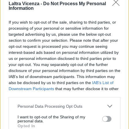
continua a tracciare il suo solco, ma abbraccia l’intero
Laltra Vicenza -
Do Not Process My Personal
Information
territorio con un occhio di riguardo alle ville palladiane, di
firma o di stile che siano, ma con una passione particolare
If you wish to opt-out of the sale, sharing to third parties, or
per altri capolavori, quelli di Madre Natura.
processing of your personal or sensitive information for
targeted advertising by us, please use the below opt-out
«Si, inevitabile quando ami la tua terra non renderle omaggio.
section to confirm your selection. Please note that after your
Soprattutto se lo merita, come quella berica. Papà ha lavorato
opt-out request is processed you may continue seeing
tanto perché lo straordinario patrimonio storico e architettonico
interest-based ads based on personal information utilized by
di Vicenza non solo non fosse trascurato, ma fosse
us or personal information disclosed to third parties prior to
salvaguardato e passasse sotto tutela Unesco. Io personalmente
your opt-out. You may separately opt-out of the further
ho curato e fornito la documentazione fotografica per
disclosure of your personal information by third parties on the
l’inserimento nella Lista Mondiale. Continuo, come lui, ad avere il
IAB’s list of downstream participants. This information may
also be disclosed by us to third parties on the
IAB’s List of
pallino delle ville venete, che non mi limito a fotografare e porre al
Downstream Participants
that may further disclose it to other
centro di iniziative editoriali,
third parties.
ma da cui traggo continue ispirazioni. Nel 2010 mandai il mio libro
su Villa Velo Guardini di Isola Vicentina a Papa Benedetto; mi
Personal Data Processing Opt Outs
rispose il segretario del pontefice, inviando per suo conto la
benedizione apostolica. Tornando agli input ricevuti da papà,
I want to opt-out of the Sharing of my
personal data.
negli anni Novanta aveva avuto l’idea di un sentiero che
Opted In