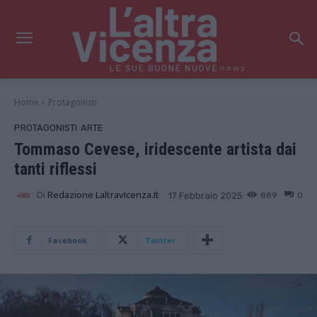
news
Home
Protagonisti
PROTAGONISTI
ARTE
Tommaso Cevese, iridescente artista dai
tanti riflessi
Di
Redazione LaltravIcenza.it
889
0
17 Febbraio 2025
Facebook
Twitter