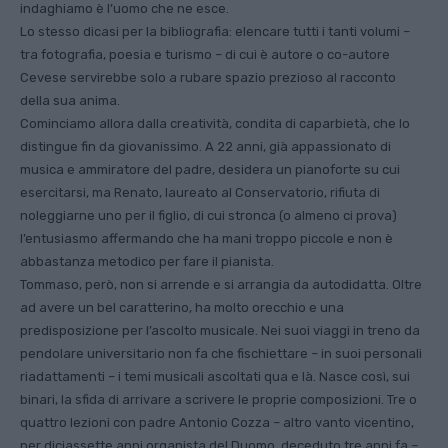
indaghiamo è l’uomo che ne esce.
Lo stesso dicasi per la bibliografia: elencare tutti i tanti volumi –
tra fotografia, poesia e turismo – di cui è autore o co-autore
Cevese servirebbe solo a rubare spazio prezioso al racconto
della sua anima.
Cominciamo allora dalla creatività, condita di caparbietà, che lo
distingue fin da giovanissimo. A 22 anni, già appassionato di
musica e ammiratore del padre, desidera un pianoforte su cui
esercitarsi, ma Renato, laureato al Conservatorio, rifiuta di
noleggiarne uno per il figlio, di cui stronca (o almeno ci prova)
l’entusiasmo affermando che ha mani troppo piccole e non è
abbastanza metodico per fare il pianista.
Tommaso, però, non si arrende e si arrangia da autodidatta. Oltre
ad avere un bel caratterino, ha molto orecchio e una
predisposizione per l’ascolto musicale. Nei suoi viaggi in treno da
pendolare universitario non fa che fischiettare – in suoi personali
riadattamenti – i temi musicali ascoltati qua e là. Nasce così, sui
binari, la sfida di arrivare a scrivere le proprie composizioni. Tre o
quattro lezioni con padre Antonio Cozza – altro vanto vicentino,
per diciassette anni organista del Duomo, deceduto tre anni fa –