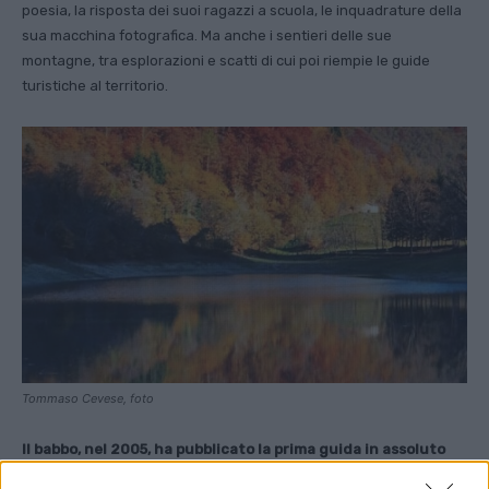
poesia, la risposta dei suoi ragazzi a scuola, le inquadrature della
sua macchina fotografica. Ma anche i sentieri delle sue
montagne, tra esplorazioni e scatti di cui poi riempie le guide
turistiche al territorio.
Tommaso Cevese, foto
Il babbo, nel 2005, ha pubblicato la prima guida in assoluto
alla nostra città (Vicenza. Ritratto di una città), oggi lei