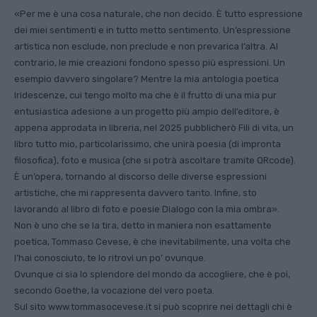
«Per me è una cosa naturale, che non decido. È tutto espressione
dei miei sentimenti e in tutto metto sentimento. Un’espressione
artistica non esclude, non preclude e non prevarica l’altra. Al
contrario, le mie creazioni fondono spesso più espressioni. Un
esempio davvero singolare? Mentre la mia antologia poetica
Iridescenze, cui tengo molto ma che è il frutto di una mia pur
entusiastica adesione a un progetto più ampio dell’editore, è
appena approdata in libreria, nel 2025 pubblicherò Fili di vita, un
libro tutto mio, particolarissimo, che unirà poesia (di impronta
filosofica), foto e musica (che si potrà ascoltare tramite QRcode).
È un’opera, tornando al discorso delle diverse espressioni
artistiche, che mi rappresenta davvero tanto. Infine, sto
lavorando al libro di foto e poesie Dialogo con la mia ombra».
Non è uno che se la tira, detto in maniera non esattamente
poetica, Tommaso Cevese, è che inevitabilmente, una volta che
l’hai conosciuto, te lo ritrovi un po’ ovunque.
Ovunque ci sia lo splendore del mondo da accogliere, che è poi,
secondo Goethe, la vocazione del vero poeta.
Sul sito www.tommasocevese.it si può scoprire nei dettagli chi è