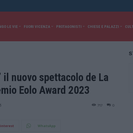
NGO LE VIE
FUORI VICENZA
PROTAGONISTI
CHIESE E PALAZZI
CUL
S
il nuovo spettacolo de La
remio Eolo Award 2023
717
0
3
interest
WhatsApp