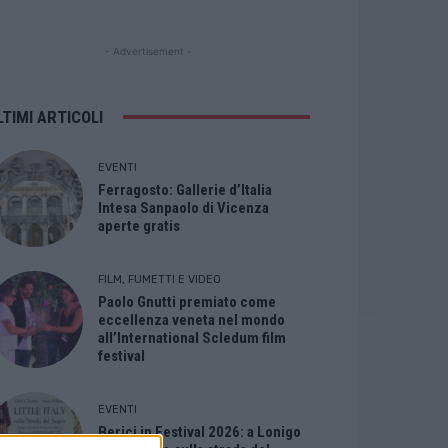
- Advertisement -
LTIMI ARTICOLI
EVENTI
Ferragosto: Gallerie d’Italia
Intesa Sanpaolo di Vicenza
aperte gratis
FILM, FUMETTI E VIDEO
Paolo Gnutti premiato come
eccellenza veneta nel mondo
all’International Scledum film
festival
EVENTI
Berici in Festival 2026: a Lonigo