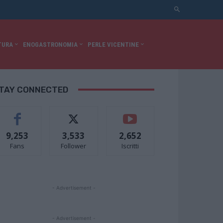
TURA
ENOGASTRONOMIA
PERLE VICENTINE
TAY CONNECTED
9,253
3,533
2,652
Fans
Follower
Iscritti
- Advertisement -
- Advertisement -