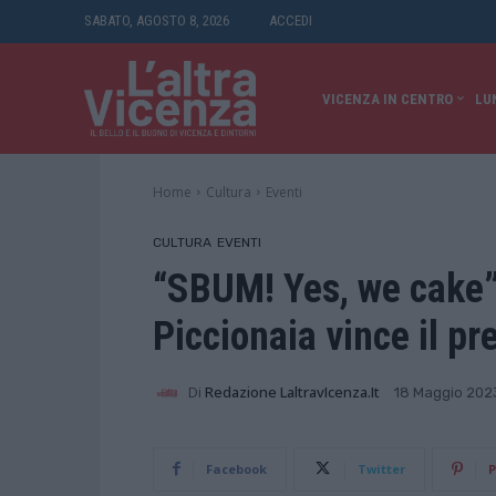
SABATO, AGOSTO 8, 2026
ACCEDI
VICENZA IN CENTRO
LU
Home
Cultura
Eventi
CULTURA
EVENTI
“SBUM! Yes, we cake” 
Piccionaia vince il p
Di
Redazione LaltravIcenza.it
18 Maggio 202
Facebook
Twitter
P