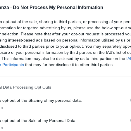
 Advertisement -
enza -
Do Not Process My Personal Information
r il Centro di produzione
teatrale
La Piccionaia dai
to opt-out of the sale, sharing to third parties, or processing of your per
premio
Eolo Award 2023 “
per l’originalità del linguaggio
formation for targeted advertising by us, please use the below opt-out s
”.
r selection. Please note that after your opt-out request is processed y
eing interest-based ads based on personal information utilized by us or
onoscimento di teatro per le nuove generazioni,
disclosed to third parties prior to your opt-out. You may separately opt-
losure of your personal information by third parties on the IAB’s list of
i è tenuta al Teatro Bruno Munari di Milano all’interno
. This information may also be disclosed by us to third parties on the
IA
 ragazzi Segnali, organizzato dal Teatro del Buratto e da
Participants
that may further disclose it to other third parties.
intelligente, apparentemente di stampo surreale – spiega
l Data Processing Opt Outs
te in relazione con rara efficacia la precaria situazione
o opt-out of the Sharing of my personal data.
 deficit di Democrazia e di Informazione, che piano piano
In
to modo riesce ad infondere alle nuove generazioni lo
l’intento di cercare di cambiare le logiche che stanno
o opt-out of the Sale of my Personal Data.
e finora acquisite dal genere umano”.
In