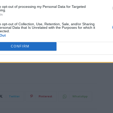
to opt-out of processing my Personal Data for Targeted
zata grazie al contributo del
Comune di
ing.
”
progetto
“Vicenza oltre il Covid con la cultura si
In
Vicenza per l’Ambiente. Nuove Generazioni in Azione con il
o opt-out of Collection, Use, Retention, Sale, and/or Sharing
ersonal Data that Is Unrelated with the Purposes for which it
erso il bando FORMAT 2022 e ha avuto un ottimo
lected.
nclusa.
Out
CONFIRM
Twitter
Pinterest
WhatsApp