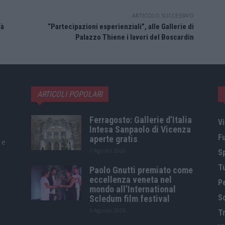
ARTICOLO SUCCESSIVO
tà
“Partecipazioni esperienziali”, alle Gallerie di
Palazzo Thiene i lavori del Boscardin
ARTICOLI POPOLARI
Ferragosto: Gallerie d’Italia
Vi
Intesa Sanpaolo di Vicenza
F
aperte gratis
 e
7 Agosto 2026
S
T
Paolo Gnutti premiato come
eccellenza veneta nel
P
mondo all’International
S
Scledum film festival
6 Agosto 2026
Tr