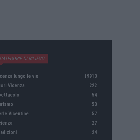
CATEGORIE DI RILIEVO
cenza lungo le vie
19910
uori Vicenza
222
pettacolo
54
urismo
50
erle Vicentine
57
cienza
27
adizioni
24