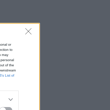
sonal or
ection to
ou may
 personal
out of the
 downstream
B’s List of