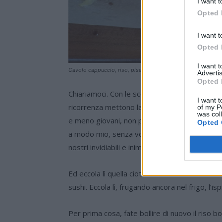
I want t
Opted 
I want t
Opted 
I want 
Cavolo cappuccio, riso, piselli. e speck…
Advertis
Opted 
Chiariamoci. Con le scorpacciate di roll, sashim
I want t
ricorrenza mettono la mia famiglia intorno a u
of my P
was col
e meno giovani, non posso (e non voglio) smett
Opted 
a modo mio, senza voltarle le spalle in favor
nostri invidiabili e inimitabili sapori. Ed evit
Ed eccola lì quella ciotola di riso bianco avanza
sushi. Eccola lì, frugando ancora nel frigo, l’isp
Per prima cosa, fate bollire di nuovo il riso b