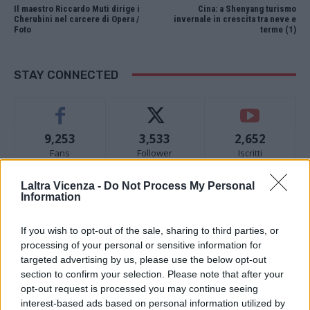
Il maestro Riccardo Muti dirige i
Cina: a Shenyang turismo
Cherubini nel carcere di Opera /
invernale in crescita tra neve e
Foto
terme (1)
STAY CONNECTED
9,253
3,533
2,652
Fans
Follower
Iscritti
Laltra Vicenza -
Do Not Process My Personal
Information
- Advertisement -
If you wish to opt-out of the sale, sharing to third parties, or
processing of your personal or sensitive information for
- Advertisement -
targeted advertising by us, please use the below opt-out
section to confirm your selection. Please note that after your
- Advertisement -
opt-out request is processed you may continue seeing
interest-based ads based on personal information utilized by