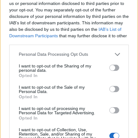
us or personal information disclosed to third parties prior to
ULTIMI ARTICOLI
your opt-out. You may separately opt-out of the further
disclosure of your personal information by third parties on the
IAB’s list of downstream participants. This information may
also be disclosed by us to third parties on the
IAB’s List of
EVENTI
Downstream Participants
that may further disclose it to other
Ferragosto: Gallerie d’Italia Intesa
third parties.
Sanpaolo di Vicenza aperte gratis
Personal Data Processing Opt Outs
I want to opt-out of the Sharing of my
personal data.
EVENTI
Opted In
Paolo Gnutti premiato come eccellenza
veneta nel mondo all’International
I want to opt-out of the Sale of my
Scledum film festival
Personal Data.
Opted In
I want to opt-out of processing my
Personal Data for Targeted Advertising.
Opted In
EVENTI
Berici in Festival 2026: a Lonigo “Little
I want to opt-out of Collection, Use,
Italy, sulla strada del sogno”
Retention, Sale, and/or Sharing of my