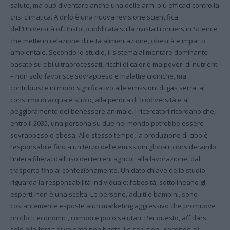
salute, ma può diventare anche una delle armi più efficaci contro la
crisi climatica. A dirlo è una nuova revisione scientifica
dell’Università of Bristol pubblicata sulla rivista Frontiers in Science,
che mette in relazione diretta alimentazione, obesità e impatto
ambientale. Secondo lo studio, il sistema alimentare dominante –
basato su cibi ultraprocessati, ricchi di calorie ma poveri di nutrienti
– non solo favorisce sovrappeso e malattie croniche, ma
contribuisce in modo significativo alle emissioni di gas serra, al
consumo di acqua e suolo, alla perdita di biodiversità e al
peggioramento del benessere animale. I ricercatori ricordano che,
entro il 2035, una persona su due nel mondo potrebbe essere
sovrappeso o obesa. Allo stesso tempo, la produzione di cibo è
responsabile fino a un terzo delle emissioni globali, considerando
l’intera filiera: dall’uso dei terreni agricoli alla lavorazione, dal
trasporto fino al confezionamento. Un dato chiave dello studio
riguarda la responsabilità individuale: l’obesità, sottolineano gli
esperti, non è una scelta. Le persone, adulti e bambini, sono
costantemente esposte a un marketing aggressivo che promuove
prodotti economici, comodi e poco salutari. Per questo, affidarsi
solo alla forza di volontà non basta. Le soluzioni, secondo gli