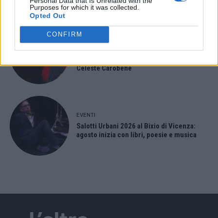
Personal Data that Is Unrelated with the
Purposes for which it was collected.
Opted Out
CONFIRM
EVENTI
“Teatro in casa”: il 5 agosto il primo
spettacolo a Marano Vicentino con Maria
Celeste Carobene
EVENTI
Salotti Urbani 2026 al Bixio di Vicenza:
agosto inizia con libri, poesie e musica