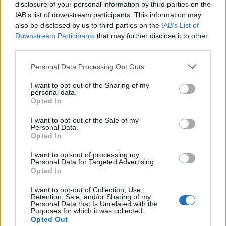
EVENTI
disclosure of your personal information by third parties on the
Paolo Gnutti premiato come eccellenza
IAB’s list of downstream participants. This information may
veneta nel mondo all’International
also be disclosed by us to third parties on the
IAB’s List of
Scledum film festival
Downstream Participants
that may further disclose it to other
third parties.
Personal Data Processing Opt Outs
EVENTI
I want to opt-out of the Sharing of my
Berici in Festival 2026: a Lonigo “Little
personal data.
Italy, sulla strada del sogno”
Opted In
I want to opt-out of the Sale of my
Personal Data.
Opted In
EVENTI
I want to opt-out of processing my
“Teatro in casa”: il 5 agosto il primo
Personal Data for Targeted Advertising.
spettacolo a Marano Vicentino con Maria
Opted In
Celeste Carobene
I want to opt-out of Collection, Use,
Retention, Sale, and/or Sharing of my
Personal Data that Is Unrelated with the
Purposes for which it was collected.
Opted Out