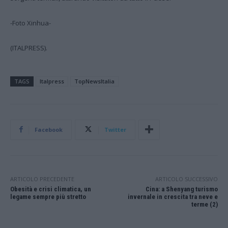
-Foto Xinhua-
(ITALPRESS).
TAGS
Italpress
TopNewsItalia
Facebook
Twitter
ARTICOLO PRECEDENTE
ARTICOLO SUCCESSIVO
Obesità e crisi climatica, un
Cina: a Shenyang turismo
legame sempre più stretto
invernale in crescita tra neve e
terme (2)