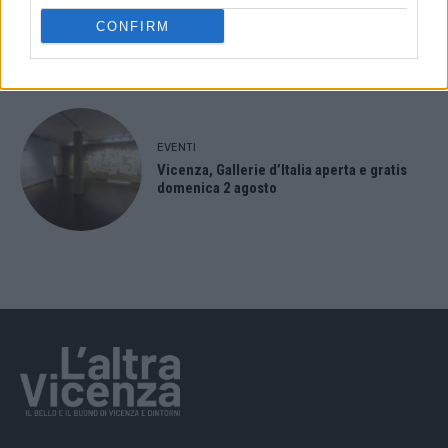
EVENTI
Salotti Urbani 2026 al Bixio di Vicenza:
CONFIRM
agosto inizia con libri, poesie e musica
EVENTI
Vicenza, Gallerie d’Italia aperta e gratis
domenica 2 agosto