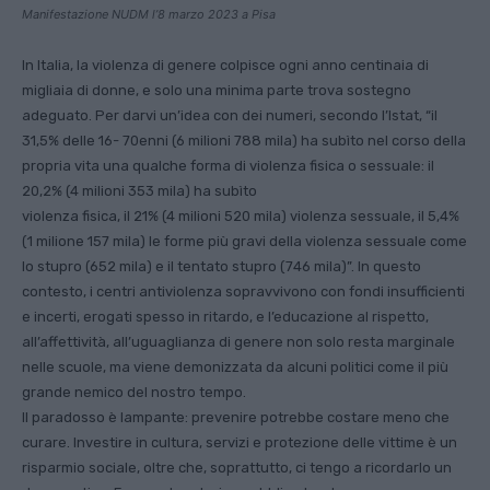
Manifestazione NUDM l’8 marzo 2023 a Pisa
In Italia, la violenza di genere colpisce ogni anno centinaia di
migliaia di donne, e solo una minima parte trova sostegno
adeguato. Per darvi un’idea con dei numeri, secondo l’Istat, “il
31,5% delle 16- 70enni (6 milioni 788 mila) ha subìto nel corso della
propria vita una qualche forma di violenza fisica o sessuale: il
20,2% (4 milioni 353 mila) ha subìto
violenza fisica, il 21% (4 milioni 520 mila) violenza sessuale, il 5,4%
(1 milione 157 mila) le forme più gravi della violenza sessuale come
lo stupro (652 mila) e il tentato stupro (746 mila)”. In questo
contesto, i centri antiviolenza sopravvivono con fondi insufficienti
e incerti, erogati spesso in ritardo, e l’educazione al rispetto,
all’affettività, all’uguaglianza di genere non solo resta marginale
nelle scuole, ma viene demonizzata da alcuni politici come il più
grande nemico del nostro tempo.
Il paradosso è lampante: prevenire potrebbe costare meno che
curare. Investire in cultura, servizi e protezione delle vittime è un
risparmio sociale, oltre che, soprattutto, ci tengo a ricordarlo un