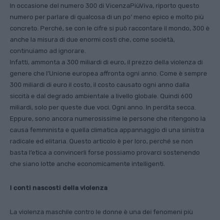
In occasione del numero 300 di VicenzaPiùViva, riporto questo
numero per parlare di qualcosa di un po’ meno epico e molto più
concreto. Perché, se con le cifre si può raccontare il mondo, 300 è
anche la misura di due enormi costi che, come società,
continuiamo ad ignorare.
Infatti, ammonta a 300 miliardi di euro, il prezzo della violenza di
genere che l’Unione europea affronta ogni anno. Come è sempre
300 miliardi di euro il costo, il costo causato ogni anno dalla
siccità e dal degrado ambientale a livello globale. Quindi 600
miliardi, solo per queste due voci. Ogni anno. In perdita secca.
Eppure, sono ancora numerosissime le persone che ritengono la
causa femminista e quella climatica appannaggio di una sinistra
radicale ed elitaria. Questo articolo è per loro, perché se non
basta l’etica a convincerli forse possiamo provarci sostenendo
che siano lotte anche economicamente intelligenti.
I conti nascosti della violenza
La violenza maschile contro le donne è una dei fenomeni più