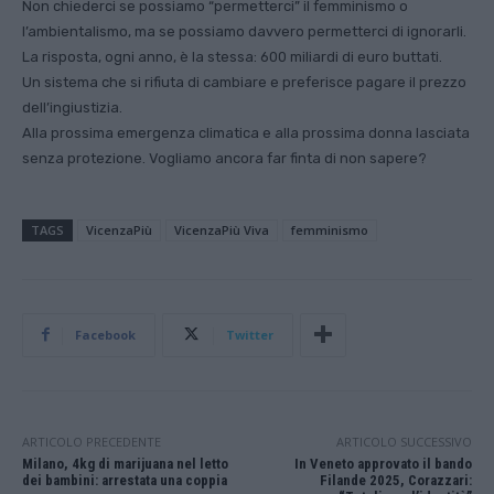
Non chiederci se possiamo “permetterci” il femminismo o
l’ambientalismo, ma se possiamo davvero permetterci di ignorarli.
La risposta, ogni anno, è la stessa: 600 miliardi di euro buttati.
Un sistema che si rifiuta di cambiare e preferisce pagare il prezzo
dell’ingiustizia.
Alla prossima emergenza climatica e alla prossima donna lasciata
senza protezione. Vogliamo ancora far finta di non sapere?
TAGS
VicenzaPiù
VicenzaPiù Viva
femminismo
Facebook
Twitter
ARTICOLO PRECEDENTE
ARTICOLO SUCCESSIVO
Milano, 4kg di marijuana nel letto
In Veneto approvato il bando
dei bambini: arrestata una coppia
Filande 2025, Corazzari: