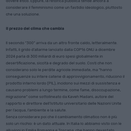
dovere etico. Eppure, la retorica pubblica tende ancora a
considerare il femminismo come un fastidio ideologico, piuttosto
che una soluzione.
Il prezzo del clima che cambia
Il secondo “300” arriva da un altro fronte caldo, letteralmente.
Infatti, il grido d’allarme lanciato dalla COP16 ONU a dicembre
2024 parla di 300 miliardi di euro spesi globalmente in
desertificazione, siccità e degrado del suolo. Costi che non
considerano solo le perdite agricole immediate, ma “hanno
conseguenze su intere catene di approvvigionamento, riducono il
prodotto interno lordo (PIL), incidono sui mezzi di sussistenza e
causano problemi a lungo termine, come fame, disoccupazione,
migrazione” come sottolineato da Kaveh Madani, autore del
rapporto e direttore dell’Istituto universitario delle Nazioni Unite
per l’acqua, l’ambiente e la salute.
Senza considerare poi che il cambiamento climatico non è più
solo un rischio: è un dato attuale. In Italia lo abbiamo visto con le
alluvioni in Emilia Romagna e Toscana, che hanno devastato