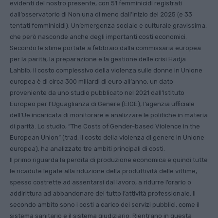
evidenti del nostro presente, con 51 femminicidi registrati
dall’osservatorio di Non una di meno dall’inizio del 2025 (e 33
tentati femminicidi). Un’emergenza sociale e culturale gravissima,
che però nasconde anche degli importanti costi economici.
Secondo le stime portate a febbraio dalla commissaria europea
per la parità, la preparazione e la gestione delle crisi Hadja
Lahbib, il costo complessivo della violenza sulle donne in Unione
europea è di circa 300 miliardi di euro all’anno, un dato
proveniente da uno studio pubblicato nel 2021 dall’Istituto
Europeo per l’Uguaglianza di Genere (EIGE), l’agenzia ufficiale
dell’Ue incaricata di monitorare e analizzare le politiche in materia
di parità. Lo studio, “The Costs of Gender-based Violence in the
European Union” (trad. il costo della violenza di genere in Unione
europea), ha analizzato tre ambiti principali di costi.
Il primo riguarda la perdita di produzione economica e quindi tutte
le ricadute legate alla riduzione della produttività delle vittime,
spesso costrette ad assentarsi dal lavoro, a ridurre l’orario o
addirittura ad abbandonare del tutto l’attività professionale. Il
secondo ambito sono i costi a carico dei servizi pubblici, come il
sistema sanitario e il sistema giudiziario. Rientrano in questa