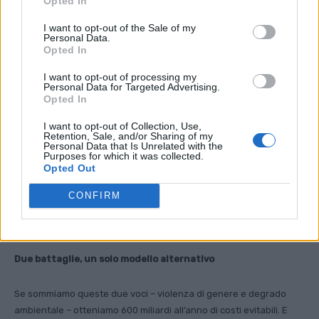
Opted In
I want to opt-out of the Sale of my
Personal Data.
Opted In
I want to opt-out of processing my
Personal Data for Targeted Advertising.
Opted In
I want to opt-out of Collection, Use,
Retention, Sale, and/or Sharing of my
Personal Data that Is Unrelated with the
Purposes for which it was collected.
Opted Out
CONFIRM
Manifestazione NUDM l’8 marzo 2023 a Roma – foto di Lucia Argiolas
Due battaglie, un solo modello alternativo
Se sommiamo queste due voci – violenza di genere e degrado
ambientale – otteniamo 600 miliardi all’anno di costi evitabili. E