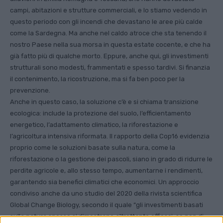
campi, abitazioni e strutture commerciali, e lo stiamo vedendo in
questo periodo con gli incendi che devastano le aree più calde
come la Sardegna. Ma anche nel caldo atroce che sta tenendo il
nostro Paese nella sua morsa in questa estate cocente, e che ha
già fatto più di qualche morto. Eppure, anche qui, gli investimenti
strutturali sono modesti, frammentati e spesso tardivi. Si finanzia
il contenimento, la ricostruzione, ma si fa ben poco per la
prevenzione.
Anche in questo caso, la soluzione c’è e si chiama transizione
ecologica: include la protezione del suolo, l’efficientamento
energetico, l’adattamento climatico, la riforestazione e
l’agricoltura intensiva riformata. Il rapporto della Cop16 evidenzia
proprio come le soluzioni basate sulla natura, come la
riforestazione o la gestione dei pascoli, siano in grado di ridurre le
perdite agricole e, allo stesso tempo, aumentarne i rendimenti,
garantendo sia benefici climatici che economici. Un approccio
condiviso anche da uno studio del 2020 della rivista scientifica
Global Change Biology, secondo il quale “gli investimenti basati
sulla natura spesso si dimostrano altrettanto efficaci, se non di