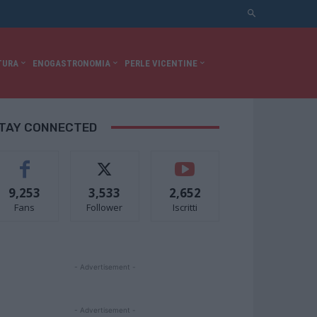
TURA
ENOGASTRONOMIA
PERLE VICENTINE
TAY CONNECTED
9,253
3,533
2,652
Fans
Follower
Iscritti
- Advertisement -
- Advertisement -