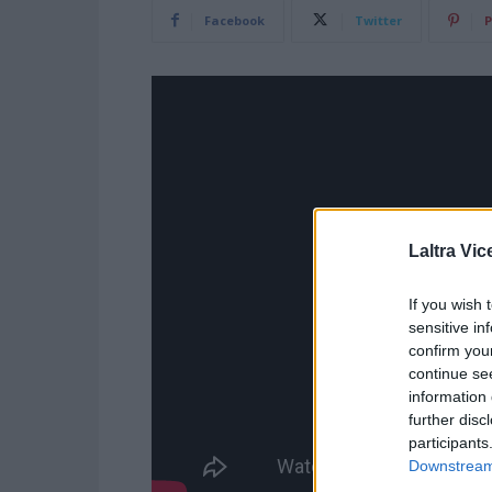
Facebook
Twitter
P
Laltra Vic
If you wish 
sensitive in
confirm you
continue se
information 
further disc
participants
Downstream 