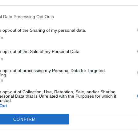
l Data Processing Opt Outs
 Advertisement -
i a qualunque titolo delle testate che ho l’onore di
o opt-out of the Sharing of my personal data.
In
 a tutti vanno gli auguri per tutto l’anno
o opt-out of the Sale of my Personal Data.
zaPiù Viva
,
BankInVeneto,
LaPiù Tv
In
to opt-out of processing my Personal Data for Targeted
ing.
nza
ViPiu.it
BankInVeneto
LaPiù Tv
VicenzaPiù Viva
In
o opt-out of Collection, Use, Retention, Sale, and/or Sharing
ersonal Data that Is Unrelated with the Purposes for which it
lected.
Twitter
Pinterest
WhatsApp
Out
CONFIRM
ARTICOLO SUCCESSIVO