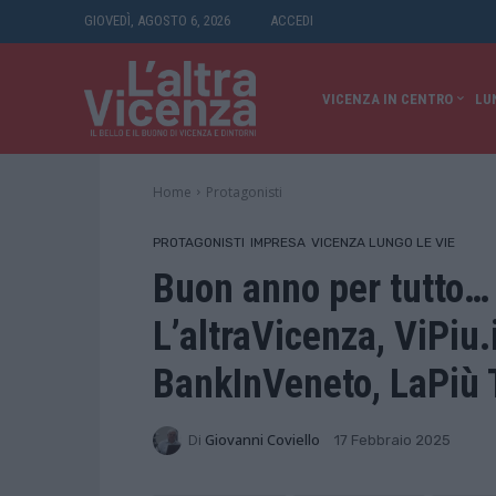
GIOVEDÌ, AGOSTO 6, 2026
ACCEDI
VICENZA IN CENTRO
LU
Home
Protagonisti
PROTAGONISTI
IMPRESA
VICENZA LUNGO LE VIE
Buon anno per tutto… 
L’altraVicenza, ViPiu.
BankInVeneto, LaPiù 
Di
Giovanni Coviello
17 Febbraio 2025