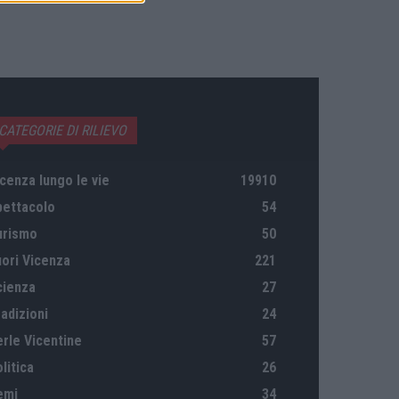
CATEGORIE DI RILIEVO
cenza lungo le vie
19910
pettacolo
54
urismo
50
uori Vicenza
221
cienza
27
adizioni
24
erle Vicentine
57
litica
26
emi
34