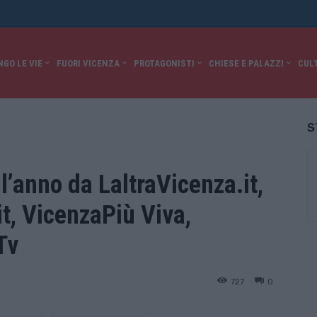
NGO LE VIE
FUORI VICENZA
PROTAGONISTI
CHIESE E PALAZZI
CUL
S
l’anno da LaltraVicenza.it,
it, VicenzaPiù Viva,
Tv
727
0