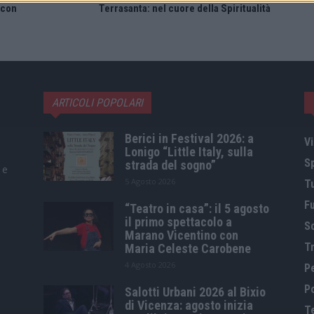
 con
Terrasanta: nel cuore della Spiritualità
ARTICOLI POPOLARI
Berici in Festival 2026: a
Vi
Lonigo “Little Italy, sulla
S
strada del sogno”
 e
5 Agosto 2026
T
F
“Teatro in casa”: il 5 agosto
il primo spettacolo a
S
Marano Vicentino con
Tr
Maria Celeste Carobene
4 Agosto 2026
P
Po
Salotti Urbani 2026 al Bixio
di Vicenza: agosto inizia
T