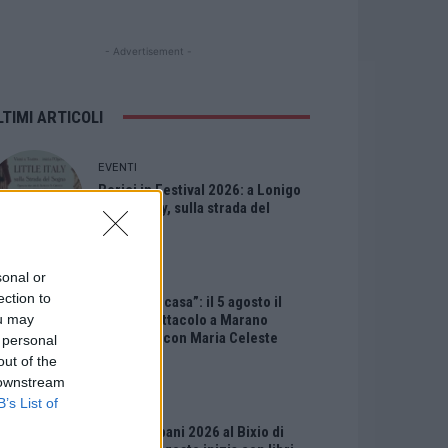
- Advertisement -
LTIMI ARTICOLI
EVENTI
Berici in Festival 2026: a Lonigo
“Little Italy, sulla strada del
sogno”
sonal or
EVENTI
ection to
“Teatro in casa”: il 5 agosto il
primo spettacolo a Marano
ou may
Vicentino con Maria Celeste
 personal
Carobene
out of the
 downstream
B’s List of
EVENTI
Salotti Urbani 2026 al Bixio di