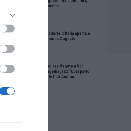
Vicenza: agosto inizia con libri,
poesie e musica
EVENTI
Vicenza, Gallerie d’Italia aperta e
gratis domenica 2 agosto
EVENTI
Teatro Popolare Veneto a Val
Liona la tragedia jazz “Così parlò
Giosuè” di Artisti Anonimi