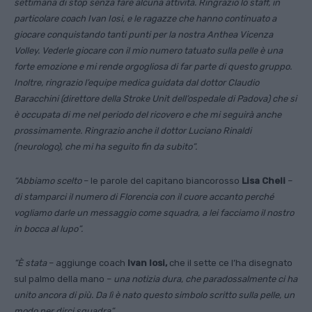
settimana di stop senza fare alcuna attività. Ringrazio lo staff, in
particolare coach Ivan Iosi, e le ragazze che hanno continuato a
giocare conquistando tanti punti per la nostra Anthea Vicenza
Volley. Vederle giocare con il mio numero tatuato sulla pelle è una
forte emozione e mi rende orgogliosa di far parte di questo gruppo.
Inoltre, ringrazio l’equipe medica guidata dal dottor Claudio
Baracchini (direttore della Stroke Unit dell’ospedale di Padova) che si
è occupata di me nel periodo del ricovero e che mi seguirà anche
prossimamente. Ringrazio anche il dottor Luciano Rinaldi
(neurologo), che mi ha seguito fin da subito”.
“Abbiamo scelto
– le parole del capitano biancorosso
Lisa Cheli
–
di stamparci il numero di Florencia con il cuore accanto perché
vogliamo darle un messaggio come squadra, a lei facciamo il nostro
in bocca al lupo”.
“È stata
– aggiunge coach
Ivan Iosi,
che il sette ce l’ha disegnato
sul palmo della mano –
una notizia dura, che paradossalmente ci ha
unito ancora di più. Da lì è nato questo simbolo scritto sulla pelle, un
modo per dirci squadra”.