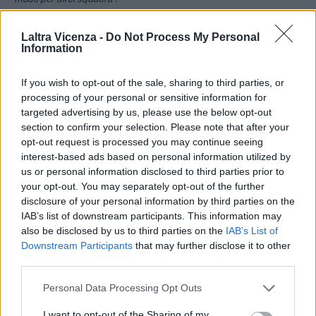
Nella foto di Antonio Trogu, Anthea Vicenza Volley in campo
Laltra Vicenza -
Do Not Process My Personal
Information
domenica scorsa contro Perugia con il 7 disegnato sulla pelle
If you wish to opt-out of the sale, sharing to third parties, or
——
processing of your personal or sensitive information for
Fonte:
ANTHEA VICENZA VOLLEY E QUEL 7 CON IL CUORE SCRITTO
targeted advertising by us, please use the below opt-out
SULLA PELLE PER FLORENCIA FERRARO
, Volley Vicenza
section to confirm your selection. Please note that after your
opt-out request is processed you may continue seeing
Qui tutti i comunicati ufficiali di Volley Vicenza
interest-based ads based on personal information utilized by
us or personal information disclosed to third parties prior to
your opt-out. You may separately opt-out of the further
TAGS
Volley Vicenza
disclosure of your personal information by third parties on the
IAB’s list of downstream participants. This information may
also be disclosed by us to third parties on the
IAB’s List of
Downstream Participants
that may further disclose it to other
third parties.
Facebook
Twitter
Personal Data Processing Opt Outs
I want to opt-out of the Sharing of my