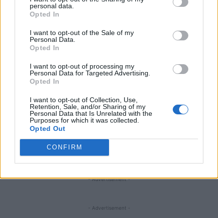
personal data.
ARTICOLO PRECEDENTE
ARTICOLO SUCCESSIVO
Opted In
ANTHEA VICENZA VOLLEY
PER ANTHEA VICENZA VOLLEY
ESULTA ANCORA: 3-1 AL PERUGIA
SFIDA CONTRO MESSINA
I want to opt-out of the Sale of my
Personal Data.
Opted In
STAY CONNECTED
I want to opt-out of processing my
Personal Data for Targeted Advertising.
Opted In
I want to opt-out of Collection, Use,
9,253
3,533
2,652
Retention, Sale, and/or Sharing of my
Personal Data that Is Unrelated with the
Fans
Follower
Iscritti
Purposes for which it was collected.
Opted Out
CONFIRM
- Advertisement -
- Advertisement -
- Advertisement -