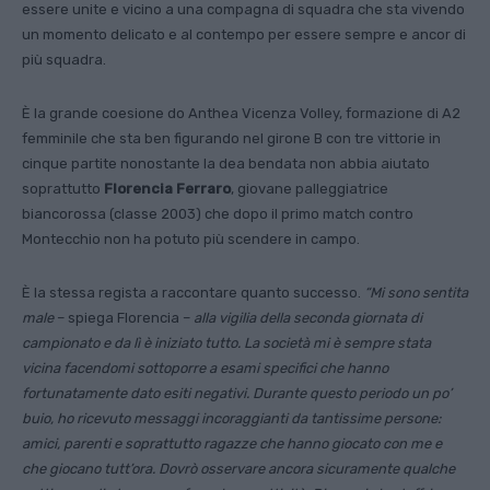
essere unite e vicino a una compagna di squadra che sta vivendo
un momento delicato e al contempo per essere sempre e ancor di
più squadra.
È la grande coesione do Anthea Vicenza Volley, formazione di A2
femminile che sta ben figurando nel girone B con tre vittorie in
cinque partite nonostante la dea bendata non abbia aiutato
soprattutto
Florencia Ferraro
, giovane palleggiatrice
biancorossa (classe 2003) che dopo il primo match contro
Montecchio non ha potuto più scendere in campo.
È la stessa regista a raccontare quanto successo.
“Mi sono sentita
male
– spiega Florencia –
alla vigilia della seconda giornata di
campionato e da lì è iniziato tutto. La società mi è sempre stata
vicina facendomi sottoporre a esami specifici che hanno
fortunatamente dato esiti negativi. Durante questo periodo un po’
buio, ho ricevuto messaggi incoraggianti da tantissime persone:
amici, parenti e soprattutto ragazze che hanno giocato con me e
che giocano tutt’ora. Dovrò osservare ancora sicuramente qualche