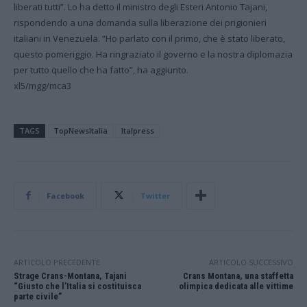
liberati tutti”. Lo ha detto il ministro degli Esteri Antonio Tajani,
rispondendo a una domanda sulla liberazione dei prigionieri
italiani in Venezuela. “Ho parlato con il primo, che è stato liberato,
questo pomeriggio. Ha ringraziato il governo e la nostra diplomazia
per tutto quello che ha fatto”, ha aggiunto.
xl5/mgg/mca3
TAGS
TopNewsItalia
Italpress
Facebook
Twitter
ARTICOLO PRECEDENTE
ARTICOLO SUCCESSIVO
Strage Crans-Montana, Tajani
Crans Montana, una staffetta
“Giusto che l’Italia si costituisca
olimpica dedicata alle vittime
parte civile”