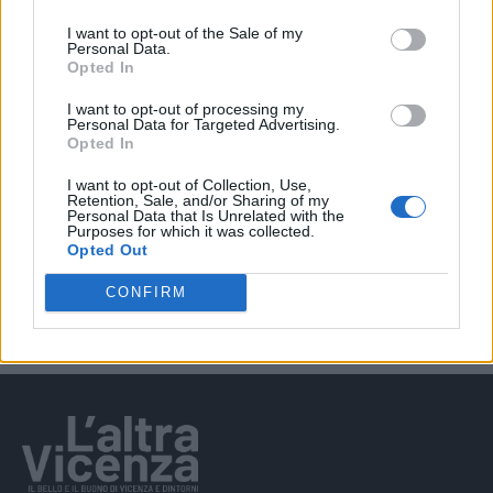
EVENTI
I want to opt-out of the Sale of my
Personal Data.
“Teatro in casa”: il 5 agosto il primo
Opted In
spettacolo a Marano Vicentino con Maria
Celeste Carobene
I want to opt-out of processing my
Personal Data for Targeted Advertising.
Opted In
I want to opt-out of Collection, Use,
EVENTI
Retention, Sale, and/or Sharing of my
Personal Data that Is Unrelated with the
Salotti Urbani 2026 al Bixio di Vicenza:
Purposes for which it was collected.
agosto inizia con libri, poesie e musica
Opted Out
CONFIRM