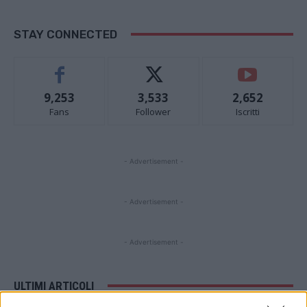
STAY CONNECTED
9,253
3,533
2,652
Fans
Follower
Iscritti
- Advertisement -
- Advertisement -
- Advertisement -
ULTIMI ARTICOLI