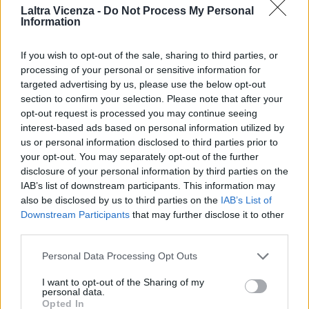
Laltra Vicenza -
Do Not Process My Personal
Information
EVENTI
Ferragosto: Gallerie d’Italia Intesa
If you wish to opt-out of the sale, sharing to third parties, or
Sanpaolo di Vicenza aperte gratis
processing of your personal or sensitive information for
targeted advertising by us, please use the below opt-out
section to confirm your selection. Please note that after your
opt-out request is processed you may continue seeing
EVENTI
interest-based ads based on personal information utilized by
Paolo Gnutti premiato come eccellenza
us or personal information disclosed to third parties prior to
veneta nel mondo all’International
your opt-out. You may separately opt-out of the further
Scledum film festival
disclosure of your personal information by third parties on the
IAB’s list of downstream participants. This information may
also be disclosed by us to third parties on the
IAB’s List of
Downstream Participants
that may further disclose it to other
third parties.
EVENTI
Berici in Festival 2026: a Lonigo “Little
Personal Data Processing Opt Outs
Italy, sulla strada del sogno”
I want to opt-out of the Sharing of my
personal data.
Opted In