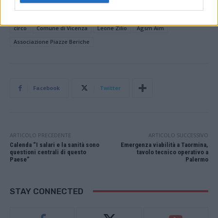
TAGS
Piazza dei Signori
Piazza San Lorenzo
Giardini Salvi
circo
Comune di Vicenza
Leone Zilio
Agsm Aim
Associazione Piazze Beriche
Facebook
Twitter
ARTICOLO PRECEDENTE
ARTICOLO SUCCESSIVO
Calenda “I salari e la sanità sono
Emergenza viabilità a Taormina,
questioni centrali di questo
tavolo tecnico operativo a
Paese”
Palermo
STAY CONNECTED