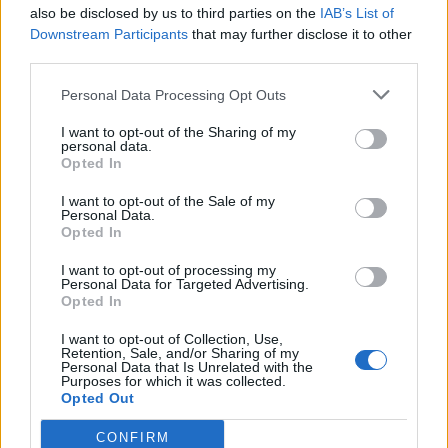
giochi di luci e momenti di grande suggestione per chiudere in
also be disclosed by us to third parties on the
IAB’s List of
bellezza questa rassegna.
Downstream Participants
that may further disclose it to other
third parties.
Un’iniziativa dedicata alla comunità e al divertimento
Personal Data Processing Opt Outs
“Con sei appuntamenti dedicati al gioco e alla magia”, commenta
I want to opt-out of the Sharing of my
personal data.
l’
assessore Leone Zilio
, “vogliamo portare nelle piazze principali
Opted In
del centro storico di Vicenza famiglie e bambini, rendendo la
nostra città ancora più viva e festosa”. L’intera rassegna mira a
I want to opt-out of the Sale of my
Personal Data.
valorizzare le tradizioni dell’intrattenimento di strada, offrendo
Opted In
momenti di svago che uniscono divertimento, arte e cultura,
creando un vero e proprio festival di emozioni che coinvolge tutte
I want to opt-out of processing my
Personal Data for Targeted Advertising.
le età.
Opted In
I want to opt-out of Collection, Use,
Il programma completo si può consultare sulla
pagina dedicata
Retention, Sale, and/or Sharing of my
del sito degli eventi del Comune di Vicenza.
Personal Data that Is Unrelated with the
Purposes for which it was collected.
Opted Out
qui il comunicato ufficiale del Comune di Vicenza
CONFIRM