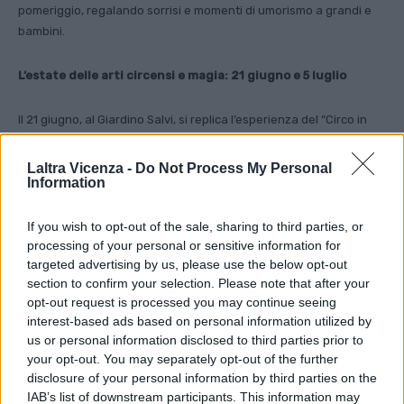
pomeriggio, regalando sorrisi e momenti di umorismo a grandi e
bambini.
L’estate delle arti circensi e magia: 21 giugno e 5 luglio
Il 21 giugno, al Giardino Salvi, si replica l’esperienza del “Circo in
valigia” con laboratori e attività di circo per bambini e ragazzi dai
5 anni in su. Anche questa volta, le aree di attività prevedono
Laltra Vicenza -
Do Not Process My Personal
esercizi di equilibrio, giocoleria e acrobazie, con il coinvolgimento
Information
di piccoli e grandi. La giornata si arricchirà anche di una
dimostrazione di magia con il mago Jhon Sostegni, che
If you wish to opt-out of the sale, sharing to third parties, or
coinvolgerà il pubblico in spettacoli colorati e interattivi, creando
processing of your personal or sensitive information for
targeted advertising by us, please use the below opt-out
un’atmosfera di meraviglia e stupore.
section to confirm your selection. Please note that after your
opt-out request is processed you may continue seeing
Infine, il 5 luglio, il ciclo si concluderà con un evento serale in corso
interest-based ads based on personal information utilized by
Fogazzaro e piazza San Lorenzo, dalle 20.30 alle 23.30.
us or personal information disclosed to third parties prior to
Trampolieri vestiti di costumi luminosi a led e un giocoliere con
your opt-out. You may separately opt-out of the further
giochi di luce intratterranno il pubblico in una performance che
disclosure of your personal information by third parties on the
unisce arte, magia e spettacolo di strada, portando in scena
IAB’s list of downstream participants. This information may