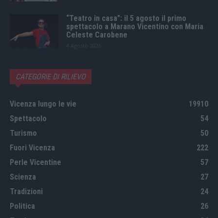
“Teatro in casa”: il 5 agosto il primo
spettacolo a Marano Vicentino con Maria
Celeste Carobene
4 Agosto 2026
CATEGORIE DI RILIEVO
Vicenza lungo le vie
19910
Spettacolo
54
Turismo
50
Fuori Vicenza
222
Perle Vicentine
57
Scienza
27
Tradizioni
24
Politica
26