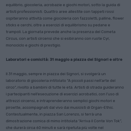
equilibrio, giocoleria, acrobazie e giochi motori, sotto la guida di
artisti professionisti. Quattro aree allestite con tappeti rossi
ospiteranno attività come giocoleria con fazzoletti, palline, flower
sticks e cerchi, oltre a esercizi di equilibrismo su pedane e
trampoli. La giornata prevede anche la presenza del Cometa
Circus, con artisti circensi che si esibiranno con ruote Cyr,
monociclo e giochi di prestigio.
Laboratori e comicità: 31 maggio a piazza dei Signori e oltre
Il 31 maggio, sempre in piazza dei Signori, si svolgerà un
laboratorio di giocoleria intitolato “A piccoli passi nell’arte del
circo”, rivolto a bambini di tutte le età. Artisti di strada guideranno
i partecipanti nell’esecuzione di esercizi acrobatici, con l’uso di
attrezzi circensi, e intraprenderanno semplici giochi motori e
piroette, accompagnati dal vivo dai musicisti di Organ-Ethic.
Contestualmente, in piazza San Lorenzo, si terrà una
dimostrazione comica di mimo intitolata “Arriva il Conte Von Tok”,
che durerà circa 60 minuti e sarà ripetuta più volte nel