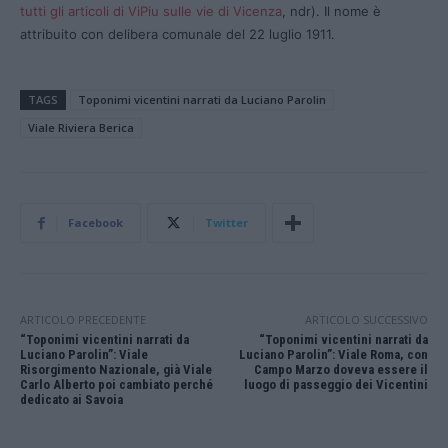
tutti gli articoli di ViPiu sulle vie di Vicenza
, ndr). Il nome è
attribuito con delibera comunale del 22 luglio 1911.
TAGS
Toponimi vicentini narrati da Luciano Parolin
Viale Riviera Berica
Facebook
Twitter
ARTICOLO PRECEDENTE
ARTICOLO SUCCESSIVO
“Toponimi vicentini narrati da
“Toponimi vicentini narrati da
Luciano Parolin”: Viale
Luciano Parolin”: Viale Roma, con
Risorgimento Nazionale, già Viale
Campo Marzo doveva essere il
Carlo Alberto poi cambiato perché
luogo di passeggio dei Vicentini
dedicato ai Savoia