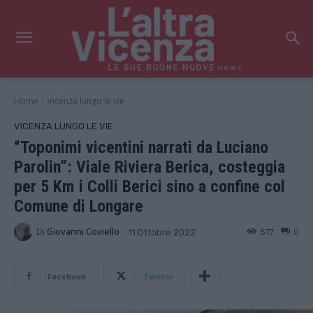
news
Home
Vicenza lungo le vie
VICENZA LUNGO LE VIE
“Toponimi vicentini narrati da Luciano
Parolin”: Viale Riviera Berica, costeggia
per 5 Km i Colli Berici sino a confine col
Comune di Longare
Di
Giovanni Coviello
577
0
11 Ottobre 2022
Facebook
Twitter