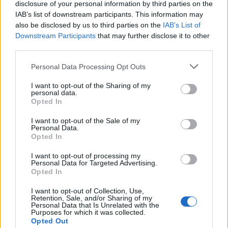
disclosure of your personal information by third parties on the
Concerto di una notte di mezza estate a
IAB’s list of downstream participants. This information may
Schio: il Parco della Fabbrica Alta diventa
also be disclosed by us to third parties on the
IAB’s List of
salotto musicale
Downstream Participants
that may further disclose it to other
third parties.
Personal Data Processing Opt Outs
EVENTI
Montecchio Maggiore, al Castello di
I want to opt-out of the Sharing of my
personal data.
Romeo arrivano “Le nozze di Figaro” di
Opted In
Mozart per Vicenza in Lirica
I want to opt-out of the Sale of my
Personal Data.
Opted In
EVENTI
I want to opt-out of processing my
Personal Data for Targeted Advertising.
Ferragosto: Gallerie d’Italia Intesa
Opted In
Sanpaolo di Vicenza aperte gratis
I want to opt-out of Collection, Use,
Retention, Sale, and/or Sharing of my
Personal Data that Is Unrelated with the
Purposes for which it was collected.
Opted Out
FILM, FUMETTI E VIDEO