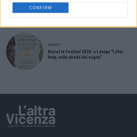
Paolo Gnutti premiato come eccellenza
CONFIRM
veneta nel mondo all’International
Scledum film festival
EVENTI
Berici in Festival 2026: a Lonigo “Little
Italy, sulla strada del sogno”