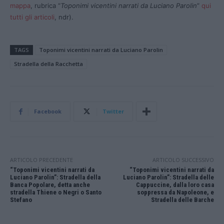
mappa
, rubrica “
Toponimi vicentini narrati da Luciano Parolin
”
qui
tutti gli articoli
, ndr).
TAGS
Toponimi vicentini narrati da Luciano Parolin
Stradella della Racchetta
Facebook
Twitter
ARTICOLO PRECEDENTE
ARTICOLO SUCCESSIVO
“Toponimi vicentini narrati da
“Toponimi vicentini narrati da
Luciano Parolin”: Stradella della
Luciano Parolin”: Stradella delle
Banca Popolare, detta anche
Cappuccine, dalla loro casa
stradella Thiene o Negri o Santo
soppressa da Napoleone, e
Stefano
Stradella delle Barche