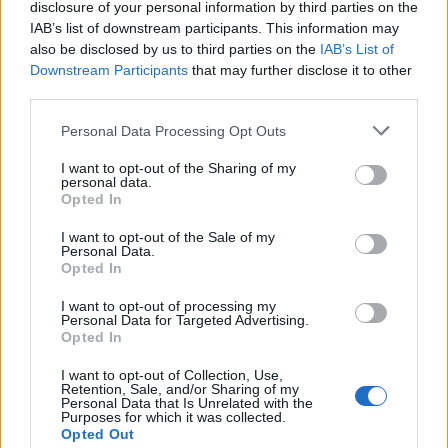
disclosure of your personal information by third parties on the
Montecchio Maggiore, al Castello di
IAB’s list of downstream participants. This information may
Romeo arrivano “Le nozze di Figaro” di
also be disclosed by us to third parties on the
IAB’s List of
Mozart per Vicenza in Lirica
Downstream Participants
that may further disclose it to other
third parties.
Personal Data Processing Opt Outs
EVENTI
I want to opt-out of the Sharing of my
Ferragosto: Gallerie d’Italia Intesa
personal data.
Sanpaolo di Vicenza aperte gratis
Opted In
I want to opt-out of the Sale of my
Personal Data.
Opted In
EVENTI
I want to opt-out of processing my
Paolo Gnutti premiato come eccellenza
Personal Data for Targeted Advertising.
veneta nel mondo all’International
Opted In
Scledum film festival
I want to opt-out of Collection, Use,
Retention, Sale, and/or Sharing of my
Personal Data that Is Unrelated with the
Purposes for which it was collected.
Opted Out
EVENTI