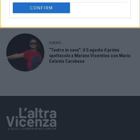
Berici in Festival 2026: a Lonigo “Little
CONFIRM
Italy, sulla strada del sogno”
EVENTI
“Teatro in casa”: il 5 agosto il primo
spettacolo a Marano Vicentino con Maria
Celeste Carobene