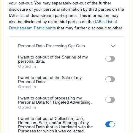
your opt-out. You may separately opt-out of the further
disclosure of your personal information by third parties on the
EVENTI
IAB’s list of downstream participants. This information may
Montecchio Maggiore, al Castello di
also be disclosed by us to third parties on the
IAB’s List of
Romeo arrivano “Le nozze di Figaro” di
Downstream Participants
that may further disclose it to other
Mozart per Vicenza in Lirica
third parties.
Personal Data Processing Opt Outs
I want to opt-out of the Sharing of my
EVENTI
personal data.
Opted In
Ferragosto: Gallerie d’Italia Intesa
Sanpaolo di Vicenza aperte gratis
I want to opt-out of the Sale of my
Personal Data.
Opted In
I want to opt-out of processing my
FILM, FUMETTI E VIDEO
Personal Data for Targeted Advertising.
Paolo Gnutti premiato come eccellenza
Opted In
veneta nel mondo all’International
Scledum film festival
I want to opt-out of Collection, Use,
Retention, Sale, and/or Sharing of my
Personal Data that Is Unrelated with the
Purposes for which it was collected.