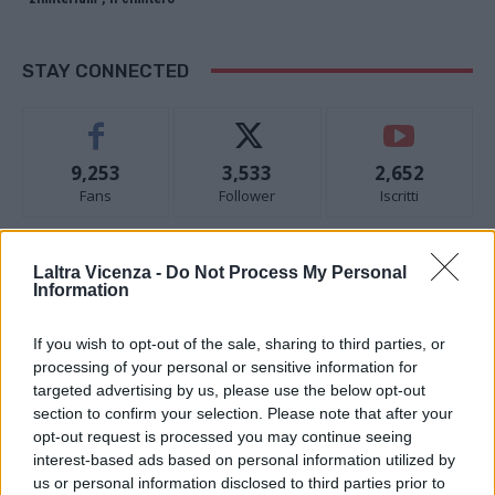
STAY CONNECTED
9,253
3,533
2,652
Fans
Follower
Iscritti
Laltra Vicenza -
Do Not Process My Personal
- Advertisement -
Information
- Advertisement -
If you wish to opt-out of the sale, sharing to third parties, or
processing of your personal or sensitive information for
targeted advertising by us, please use the below opt-out
- Advertisement -
section to confirm your selection. Please note that after your
opt-out request is processed you may continue seeing
interest-based ads based on personal information utilized by
ULTIMI ARTICOLI
us or personal information disclosed to third parties prior to