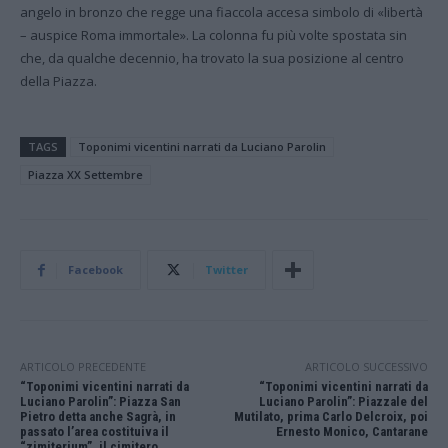
angelo in bronzo che regge una fiaccola accesa simbolo di «libertà
– auspice Roma immortale». La colonna fu più volte spostata sin
che, da qualche decennio, ha trovato la sua posizione al centro
della Piazza.
TAGS
Toponimi vicentini narrati da Luciano Parolin
Piazza XX Settembre
Facebook
Twitter
ARTICOLO PRECEDENTE
ARTICOLO SUCCESSIVO
“Toponimi vicentini narrati da
“Toponimi vicentini narrati da
Luciano Parolin”: Piazza San
Luciano Parolin”: Piazzale del
Pietro detta anche Sagrà, in
Mutilato, prima Carlo Delcroix, poi
passato l’area costituiva il
Ernesto Monico, Cantarane
“zimiterium”, il cimitero