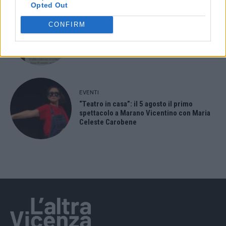
Opted Out
EVENTI
CONFIRM
Berici in Festival 2026: a Lonigo “Little
Italy, sulla strada del sogno”
EVENTI
“Teatro in casa”: il 5 agosto il primo
spettacolo a Marano Vicentino con Maria
Celeste Carobene