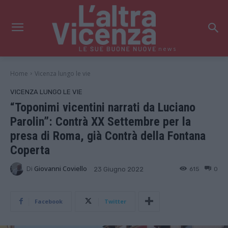
news
Home
Vicenza lungo le vie
VICENZA LUNGO LE VIE
“Toponimi vicentini narrati da Luciano
Parolin”: Contrà XX Settembre per la
presa di Roma, già Contrà della Fontana
Coperta
Di
Giovanni Coviello
615
0
23 Giugno 2022
Facebook
Twitter