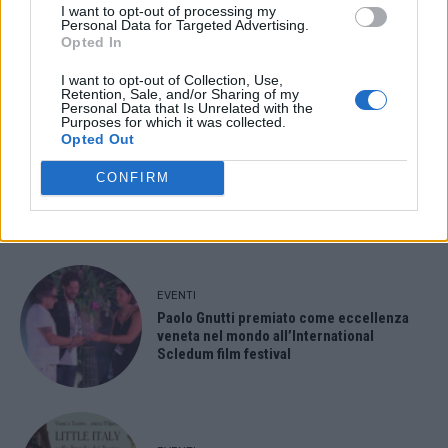
EVENTI
I want to opt-out of processing my
Montecchio Maggiore, al Castello di
Personal Data for Targeted Advertising.
Opted In
Romeo arrivano “Le nozze di Figaro” di
Mozart per Vicenza in Lirica
I want to opt-out of Collection, Use,
Retention, Sale, and/or Sharing of my
Personal Data that Is Unrelated with the
Purposes for which it was collected.
Opted Out
EVENTI
CONFIRM
Ferragosto: Gallerie d’Italia Intesa
Sanpaolo di Vicenza aperte gratis
EVENTI
Paolo Gnutti premiato come eccellenza
veneta nel mondo all’International
Scledum film festival