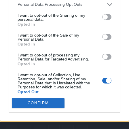
3 Agosto 2026
Personal Data Processing Opt Outs
I want to opt-out of the Sharing of my
personal data.
Opted In
I want to opt-out of the Sale of my
Personal Data.
Opted In
I want to opt-out of processing my
Personal Data for Targeted Advertising.
Opted In
Quotidiano web del bello e sul buono di Vicenza e dintorni
I want to opt-out of Collection, Use,
Redazione
Retention, Sale, and/or Sharing of my
redazione@laltravicenza.it
Personal Data that Is Unrelated with the
Purposes for which it was collected.
Opted Out
Pubblicità
laltravicenza@laltravicenza.it
CONFIRM
Amministrazione
elas@editoriale-elas.org