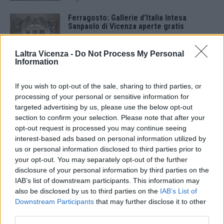
Ferragosto: Gallerie d’Italia Intesa
Sanpaolo di Vicenza aperte gratis
7 Agosto 2026
Laltra Vicenza -
Do Not Process My Personal
Information
Paolo Gnutti premiato come eccellenza
veneta nel mondo all’International
Scledum film festival
If you wish to opt-out of the sale, sharing to third parties, or
6 Agosto 2026
processing of your personal or sensitive information for
targeted advertising by us, please use the below opt-out
Berici in Festival 2026: a Lonigo “Little
section to confirm your selection. Please note that after your
Italy, sulla strada del sogno”
opt-out request is processed you may continue seeing
5 Agosto 2026
interest-based ads based on personal information utilized by
us or personal information disclosed to third parties prior to
your opt-out. You may separately opt-out of the further
“Teatro in casa”: il 5 agosto il primo
spettacolo a Marano Vicentino con Maria
disclosure of your personal information by third parties on the
Celeste Carobene
IAB’s list of downstream participants. This information may
4 Agosto 2026
also be disclosed by us to third parties on the
IAB’s List of
Downstream Participants
that may further disclose it to other
Salotti Urbani 2026 al Bixio di Vicenza:
third parties.
agosto inizia con libri, poesie e musica