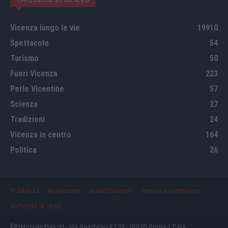
Vicenza lungo le vie
19910
Spettacolo
54
Turismo
50
Fuori Vicenza
223
Perle Vicentine
57
Scienza
27
Tradizioni
24
Vicenza in centro
164
Politica
26
Pubblicità
Redazione
Autorizzazioni
Temini e condizioni
Richiesta di oblio
©Editoriale Elas srl - Via Anastasio II 139 - 00165 Roma | P.iva