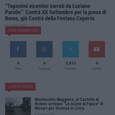
“Toponimi vicentini narrati da Luciano
Parolin”: Contrà XX Settembre per la presa di
Roma, già Contrà della Fontana Coperta
23 Giugno 2022
STAY CONNECTED
0
0
3,912
0
Fans
Follower
Follower
Iscritti
LATEST POSTS
Montecchio Maggiore, al Castello di
Romeo arrivano “Le nozze di Figaro” di
Mozart per Vicenza in Lirica
8 Agosto 2026