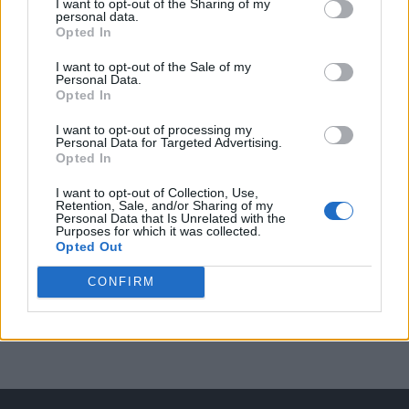
I want to opt-out of the Sharing of my
agosto inizia con libri, poesie e musica
personal data.
Opted In
I want to opt-out of the Sale of my
Personal Data.
Opted In
EVENTI
Vicenza, Gallerie d’Italia aperta e gratis
I want to opt-out of processing my
Personal Data for Targeted Advertising.
domenica 2 agosto
Opted In
I want to opt-out of Collection, Use,
Retention, Sale, and/or Sharing of my
Personal Data that Is Unrelated with the
Purposes for which it was collected.
EVENTI
Opted Out
Teatro Popolare Veneto a Val Liona la
tragedia jazz “Così parlò Giosuè” di Artisti
CONFIRM
Anonimi