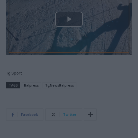
P
l
a
y
Tg Sport
V
TAGS
Italpress
TgNewsItalpress
i
d
Facebook
Twitter
e
o