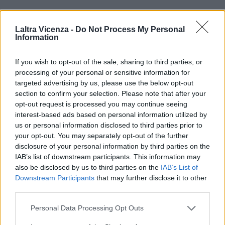
ULTIMI ARTICOLI
Laltra Vicenza -
Do Not Process My Personal
Information
If you wish to opt-out of the sale, sharing to third parties, or
EVENTI
processing of your personal or sensitive information for
Berici in Festival 2026: a Lonigo “Little
targeted advertising by us, please use the below opt-out
Italy, sulla strada del sogno”
section to confirm your selection. Please note that after your
opt-out request is processed you may continue seeing
interest-based ads based on personal information utilized by
us or personal information disclosed to third parties prior to
EVENTI
your opt-out. You may separately opt-out of the further
“Teatro in casa”: il 5 agosto il primo
disclosure of your personal information by third parties on the
spettacolo a Marano Vicentino con Maria
IAB’s list of downstream participants. This information may
Celeste Carobene
also be disclosed by us to third parties on the
IAB’s List of
Downstream Participants
that may further disclose it to other
third parties.
Personal Data Processing Opt Outs
EVENTI
Salotti Urbani 2026 al Bixio di Vicenza: