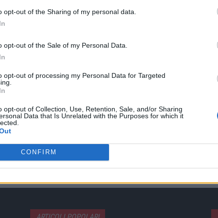
i
o opt-out of the Sharing of my personal data.
In
d
o opt-out of the Sale of my Personal Data.
e
In
o
to opt-out of processing my Personal Data for Targeted
ing.
Twitter
Pinterest
WhatsApp
In
o opt-out of Collection, Use, Retention, Sale, and/or Sharing
ersonal Data that Is Unrelated with the Purposes for which it
lected.
ARTICOLO SUCCESSIVO
Out
Tragedia di Crans-Montana. Rientrata a Roma la
salma del 16enne Riccardo Minghetti, mercoledì i
CONFIRM
funerali
ARTICOLI POPOLARI