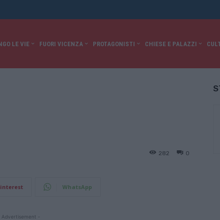
NGO LE VIE
FUORI VICENZA
PROTAGONISTI
CHIESE E PALAZZI
CUL
S
282
0
interest
WhatsApp
 Advertisement -