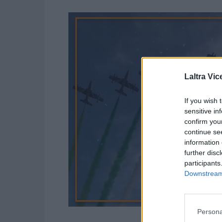
Laltra Vic
If you wish 
sensitive in
confirm you
continue se
information 
further disc
participants
Downstream 
Persona