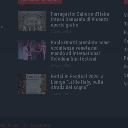
Ferragosto: Gallerie d’Italia
Vi
Intesa Sanpaolo di Vicenza
T
aperte gratis
 e
7 Agosto 2026
F
S
Paolo Gnutti premiato come
eccellenza veneta nel
Tr
mondo all’International
P
Scledum film festival
6 Agosto 2026
S
St
Berici in Festival 2026: a
Lonigo “Little Italy, sulla
V
strada del sogno”
5 Agosto 2026
 condizioni
Richiesta di oblio