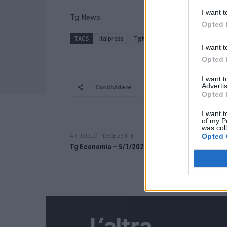
I want t
Tg News
Opted 
TAGS
Italpress
TgNewsItalpress
I want t
Opted 
I want 
Advertis
Facebook
Condividere
Opted 
I want t
of my P
was col
ARTICOLO PRECEDENTE
Opted 
Tg Economia – 5/1/2026