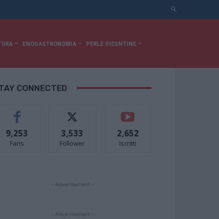
TURA
ENOGASTRONOMIA
PERLE VICENTINE
TAY CONNECTED
9,253
3,533
2,652
Fans
Follower
Iscritti
- Advertisement -
- Advertisement -