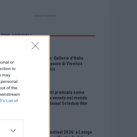
- Advertisement -
LTIMI ARTICOLI
EVENTI
Ferragosto: Gallerie d’Italia
sonal or
Intesa Sanpaolo di Vicenza
ection to
aperte gratis
ou may
 personal
EVENTI
out of the
Paolo Gnutti premiato come
 downstream
eccellenza veneta nel mondo
B’s List of
all’International Scledum film
festival
EVENTI
Berici in Festival 2026: a Lonigo