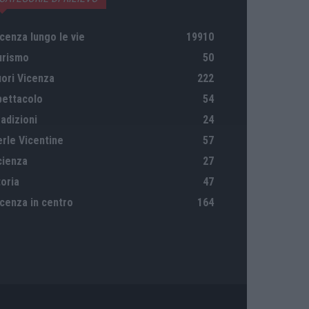
cenza lungo le vie
19910
urismo
50
uori Vicenza
222
pettacolo
54
adizioni
24
erle Vicentine
57
cienza
27
oria
47
icenza in centro
164