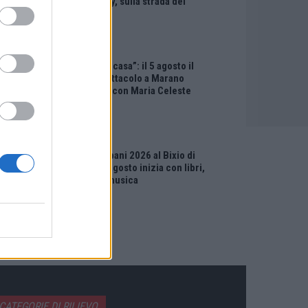
“Little Italy, sulla strada del
sogno”
EVENTI
“Teatro in casa”: il 5 agosto il
primo spettacolo a Marano
Vicentino con Maria Celeste
Carobene
EVENTI
Salotti Urbani 2026 al Bixio di
Vicenza: agosto inizia con libri,
poesie e musica
CATEGORIE DI RILIEVO