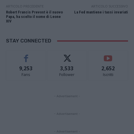
ARTICOLO PRECEDENTE
ARTICOLO SUCCESSIVO
Robert Francis Prevost è il nuovo
La Fed mantiene i tassi invariati
Papa, ha scelto il nome di Leone
XIV
STAY CONNECTED
9,253
3,533
2,652
Fans
Follower
Iscritti
- Advertisement -
- Advertisement -
- Advertisement -