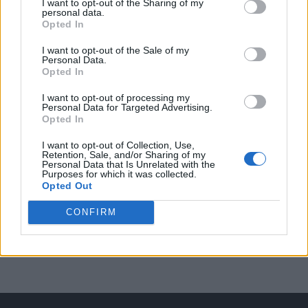
I want to opt-out of the Sharing of my
Italy, sulla strada del sogno”
personal data.
Opted In
I want to opt-out of the Sale of my
Personal Data.
Opted In
EVENTI
“Teatro in casa”: il 5 agosto il primo
I want to opt-out of processing my
spettacolo a Marano Vicentino con Maria
Personal Data for Targeted Advertising.
Celeste Carobene
Opted In
I want to opt-out of Collection, Use,
Retention, Sale, and/or Sharing of my
Personal Data that Is Unrelated with the
Purposes for which it was collected.
EVENTI
Opted Out
Salotti Urbani 2026 al Bixio di Vicenza:
agosto inizia con libri, poesie e musica
CONFIRM