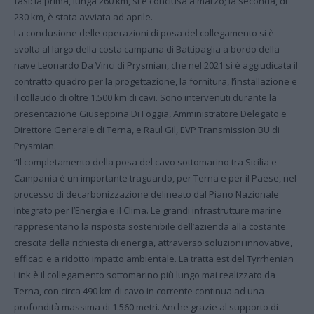
fasi: la prima, lunga 260 km, si è conclusa a marzo; la seconda, di
230 km, è stata avviata ad aprile.
La conclusione delle operazioni di posa del collegamento si è
svolta al largo della costa campana di Battipaglia a bordo della
nave Leonardo Da Vinci di Prysmian, che nel 2021 si è aggiudicata il
contratto quadro per la progettazione, la fornitura, l’installazione e
il collaudo di oltre 1.500 km di cavi. Sono intervenuti durante la
presentazione Giuseppina Di Foggia, Amministratore Delegato e
Direttore Generale di Terna, e Raul Gil, EVP Transmission BU di
Prysmian.
“Il completamento della posa del cavo sottomarino tra Sicilia e
Campania è un importante traguardo, per Terna e per il Paese, nel
processo di decarbonizzazione delineato dal Piano Nazionale
Integrato per l’Energia e il Clima. Le grandi infrastrutture marine
rappresentano la risposta sostenibile dell’azienda alla costante
crescita della richiesta di energia, attraverso soluzioni innovative,
efficaci e a ridotto impatto ambientale. La tratta est del Tyrrhenian
Link è il collegamento sottomarino più lungo mai realizzato da
Terna, con circa 490 km di cavo in corrente continua ad una
profondità massima di 1.560 metri. Anche grazie al supporto di