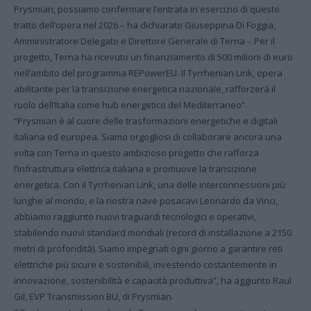
Prysmian, possiamo confermare l’entrata in esercizio di questo
tratto dell’opera nel 2026 – ha dichiarato Giuseppina Di Foggia,
Amministratore Delegato e Direttore Generale di Terna -. Per il
progetto, Terna ha ricevuto un finanziamento di 500 milioni di euro
nell’ambito del programma REPowerEU. Il Tyrrhenian Link, opera
abilitante per la transizione energetica nazionale, rafforzerà il
ruolo dell’Italia come hub energetico del Mediterraneo”.
“Prysmian è al cuore delle trasformazioni energetiche e digitali
italiana ed europea. Siamo orgogliosi di collaborare ancora una
volta con Terna in questo ambizioso progetto che rafforza
l’infrastruttura elettrica italiana e promuove la transizione
energetica. Con il Tyrrhenian Link, una delle interconnessioni più
lunghe al mondo, e la nostra nave posacavi Leonardo da Vinci,
abbiamo raggiunto nuovi traguardi tecnologici e operativi,
stabilendo nuovi standard mondiali (record di installazione a 2150
metri di profondità). Siamo impegnati ogni giorno a garantire reti
elettriche più sicure e sostenibili, investendo costantemente in
innovazione, sostenibilità e capacità produttiva”, ha aggiunto Raul
Gil, EVP Transmission BU, di Prysmian.