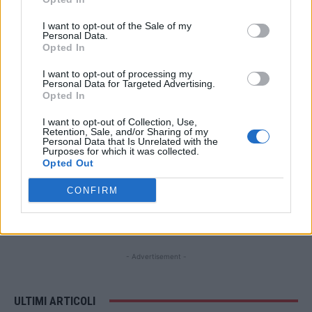
I want to opt-out of the Sale of my
Personal Data.
STAY CONNECTED
Opted In
I want to opt-out of processing my
Personal Data for Targeted Advertising.
Opted In
9,253
3,533
2,652
I want to opt-out of Collection, Use,
Fans
Follower
Iscritti
Retention, Sale, and/or Sharing of my
Personal Data that Is Unrelated with the
Purposes for which it was collected.
Opted Out
- Advertisement -
CONFIRM
- Advertisement -
- Advertisement -
ULTIMI ARTICOLI