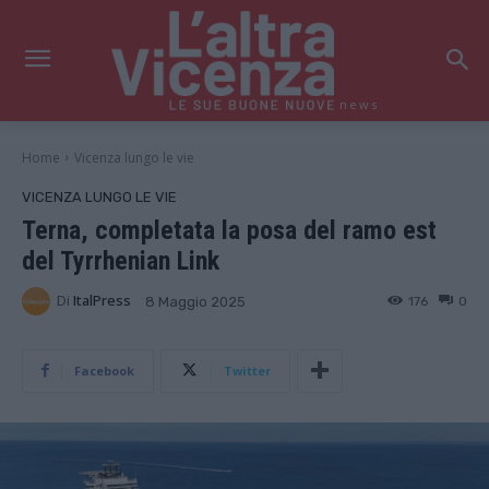
news
Home
Vicenza lungo le vie
VICENZA LUNGO LE VIE
Terna, completata la posa del ramo est
del Tyrrhenian Link
Di
ItalPress
176
0
8 Maggio 2025
Facebook
Twitter