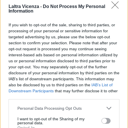
circa 15 km, progettato per minimizzare l’impatto ambientale e
Laltra Vicenza -
Do Not Process My Personal
paesaggistico. Analogamente, in Sicilia, la stazione sarà connessa
Information
all’approdo di Fiumetorto con un percorso in cavo interrato di circa
10 km.
If you wish to opt-out of the sale, sharing to third parties, or
processing of your personal or sensitive information for
targeted advertising by us, please use the below opt-out
– foto ufficio stampa Terna –
section to confirm your selection. Please note that after your
(ITALPRESS).
opt-out request is processed you may continue seeing
interest-based ads based on personal information utilized by
us or personal information disclosed to third parties prior to
TAGS
Italpress
TopNewsItalia
your opt-out. You may separately opt-out of the further
disclosure of your personal information by third parties on the
IAB’s list of downstream participants. This information may
also be disclosed by us to third parties on the
IAB’s List of
Facebook
Twitter
Downstream Participants
that may further disclose it to other
third parties.
Personal Data Processing Opt Outs
ARTICOLO PRECEDENTE
ARTICOLO SUCCESSIVO
I want to opt-out of the Sharing of my
personal data.
Terna, completata la posa del
Terna, completata la posa del
Opted In
ramo est del Tyrrhenian Link
ramo est del Tyrrhenian Link