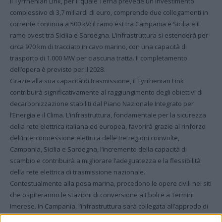
Il Tyrrhenian Link, per il quale Terna prevede un investimento
complessivo di 3,7 miliardi di euro, comprende due collegamenti in
corrente continua a 500 kV: il ramo est tra Campania e Sicilia e il
ramo ovest tra Sicilia e Sardegna. L’infrastruttura si estenderà per
circa 970 km di tracciato in cavo marino, con una capacità di
trasporto di 1.000 MW per ciascuna tratta. Il completamento
dell’opera è previsto per il 2028.
Grazie alla sua capacità di trasmissione, il Tyrrhenian Link
contribuirà significativamente al raggiungimento degli obiettivi di
decarbonizzazione stabiliti dal Piano Nazionale Integrato per
l’Energia e il Clima. L’infrastruttura, fondamentale per la sicurezza
della rete elettrica italiana ed europea, favorirà grazie al rinforzo
dell’interconnessione elettrica delle tre regioni coinvolte,
Campania, Sicilia e Sardegna, l’incremento della capacità di
scambio e contribuirà a migliorare l’adeguatezza e la flessibilità
della rete elettrica di trasmissione nazionale.
Contestualmente alla posa marina, procedono le opere civili nei siti
che ospiteranno le stazioni di conversione a Eboli e a Termini
Imerese. In Campania, l’infrastruttura sarà collegata all’approdo di
Torre Tuscia Magazzeno attraverso un elettrodotto interrato di