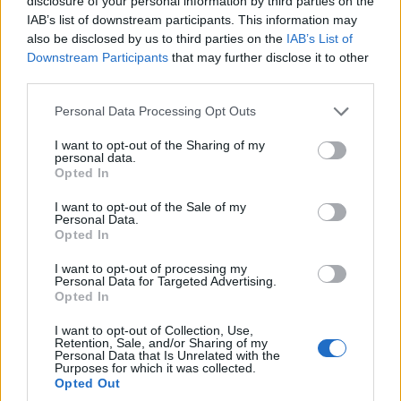
disclosure of your personal information by third parties on the
STAY CONNECTED
IAB’s list of downstream participants. This information may
also be disclosed by us to third parties on the
IAB’s List of
Downstream Participants
that may further disclose it to other
third parties.
9,253
3,533
2,652
Fans
Follower
Iscritti
Personal Data Processing Opt Outs
I want to opt-out of the Sharing of my
personal data.
- Advertisement -
Opted In
I want to opt-out of the Sale of my
Personal Data.
- Advertisement -
Opted In
I want to opt-out of processing my
- Advertisement -
Personal Data for Targeted Advertising.
Opted In
I want to opt-out of Collection, Use,
ULTIMI ARTICOLI
Retention, Sale, and/or Sharing of my
Personal Data that Is Unrelated with the
Purposes for which it was collected.
Opted Out
EVENTI