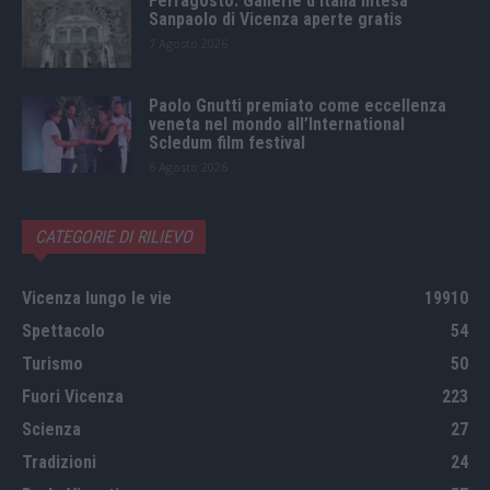
Ferragosto: Gallerie d’Italia Intesa
Sanpaolo di Vicenza aperte gratis
7 Agosto 2026
Paolo Gnutti premiato come eccellenza
veneta nel mondo all’International
Scledum film festival
6 Agosto 2026
CATEGORIE DI RILIEVO
Vicenza lungo le vie
19910
Spettacolo
54
Turismo
50
Fuori Vicenza
223
Scienza
27
Tradizioni
24