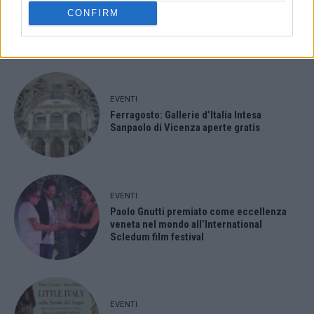
Montecchio Maggiore, al Castello di
CONFIRM
Romeo arrivano “Le nozze di Figaro” di
Mozart per Vicenza in Lirica
EVENTI
Ferragosto: Gallerie d’Italia Intesa
Sanpaolo di Vicenza aperte gratis
EVENTI
Paolo Gnutti premiato come eccellenza
veneta nel mondo all’International
Scledum film festival
EVENTI