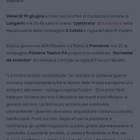
ospitanti.
Venerdì 19 giugno
a
Chez Les Grottes di Costozza
(Comune di
Longare
) ore 20:45 sarà in scena “
Lysistrata
” di
Aristofane
nella
messinscena della compagnia
Il Covolo
e regia di Fabio M. Fusaro.
Stesso giorno ma all’
Anfiteatro via Roma di
Pianezze
, ore 21, la
compagnia
Piovene Teatro 94
proporrà la commedia “
Scriveme
de scondon
”
di Loredana Cont per la regia di Franco Fabrello.
“La nostra eroina Lysistrata
per far cessare le continue guerre
convoca segretamente tutte le donne delle Grecia e propone uno
sciopero del sesso – spiega il regista Fusaro – Dovranno farsi
belle per rendere più vivo il desiderio dei mariti e poi rifiutarsi di
giacere con loro. Le donne più anziane per indebolire
ulteriormente i guerrieri dovranno sequestrare il tesoro custodito
nell’Acropoli. Punti sul vivo, disperati per la pressione e
l’astinenza, gli uomini negoziano la pace, grazie alla mediazione di
Lysistrata. Esaurite le tensioni, si celebra finalmente la fine del