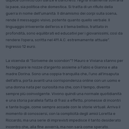
duplice conflitto con danze e banchetti: regna finalmente sovrana
la pace, sia politica che domestica. Si tratta di un rifiuto della
guerra in nome dell’umanità. Il dinamismo dei corpi sulla scena,
rende il messaggio visivo, potente quanto quello verbale. Il
linguaggio irriverente dell’eros e il tema bellico, trattato in
profondità, sono equilibrati ed educativi per i giovanissimi, così da
rendere l’opera, scritta nel 411 A.C. estremamente attuale”.
Ingresso 12 euro.
La vicenda di “Scriveme de scondon”?
Mauro e Viviana stanno per
festeggiare le nozze d’argento assieme a Fabio e Gianna e alla
madre Dorina. Sono una coppia tranquilla che, l’uno all’insaputa
dell’altra, porta avanti una corrispondenza online con un uomo e
una donna nata per curiosità ma che, con il tempo, diventa
sempre più coinvolgente. Vivono quindi una normale quotidianità
e una storia parallela fatta di frasi a effetto, promesse di incontri
e tante bugie, come sempre accade con le storie virtuali. Arriva il
momento di conoscersi, con la complicità degli amici Loretta e
Riccardo, ma una serie di imprevisti impedisce il tanto desiderato
incontro che, alla fine avverrà, ma non sarà come sperato.