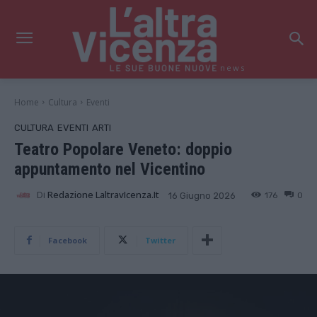
news
Home
Cultura
Eventi
CULTURA
EVENTI
ARTI
Teatro Popolare Veneto: doppio
appuntamento nel Vicentino
Di
Redazione LaltravIcenza.it
176
0
16 Giugno 2026
Facebook
Twitter