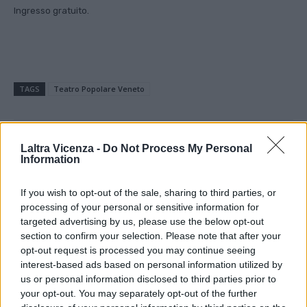
Ingresso gratuito.
TAGS
Teatro Popolare Veneto
Laltra Vicenza -
Do Not Process My Personal
Facebook
Twitter
Information
If you wish to opt-out of the sale, sharing to third parties, or
processing of your personal or sensitive information for
ARTICOLO PRECEDENTE
ARTICOLO SUCCESSIVO
targeted advertising by us, please use the below opt-out
Pedrollo Jazz Festival: l’edizione
Giornata mondiale della Musica,
section to confirm your selection. Please note that after your
2026 della rassegna del
una serenata veneziana inaugura
opt-out request is processed you may continue seeing
Conservatorio di Vicenza
la XXX edizione di Spazio &
interest-based ads based on personal information utilized by
Musica
us or personal information disclosed to third parties prior to
your opt-out. You may separately opt-out of the further