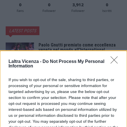
0
0
3,912
0
Fans
Follower
Follower
Iscritti
LATEST POSTS
Paolo Gnutti premiato come eccellenza
veneta nel mondo all’International
Scledum film festival
6 Agosto 2026
Laltra Vicenza -
Do Not Process My Personal
Information
Berici in Festival 2026: a Lonigo “Little
Italy, sulla strada del sogno”
If you wish to opt-out of the sale, sharing to third parties, or
5 Agosto 2026
processing of your personal or sensitive information for
targeted advertising by us, please use the below opt-out
section to confirm your selection. Please note that after your
“Teatro in casa”: il 5 agosto il primo
opt-out request is processed you may continue seeing
spettacolo a Marano Vicentino con Maria
Celeste Carobene
interest-based ads based on personal information utilized by
4 Agosto 2026
us or personal information disclosed to third parties prior to
your opt-out. You may separately opt-out of the further
Salotti Urbani 2026 al Bixio di Vicenza: