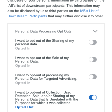
disclosure of your personal information by third parties on the
agosto inizia con libri, poesie e musica
IAB’s list of downstream participants. This information may
3 Agosto 2026
also be disclosed by us to third parties on the
IAB’s List of
Downstream Participants
that may further disclose it to other
third parties.
Vicenza, Gallerie d’Italia aperta e gratis
domenica 2 agosto
Personal Data Processing Opt Outs
1 Agosto 2026
I want to opt-out of the Sharing of my
personal data.
Teatro Popolare Veneto a Val Liona la
Opted In
tragedia jazz “Così parlò Giosuè” di Artisti
Anonimi
I want to opt-out of the Sale of my
Personal Data.
31 Luglio 2026
Opted In
I want to opt-out of processing my
Personal Data for Targeted Advertising.
Opted In
I want to opt-out of Collection, Use,
Retention, Sale, and/or Sharing of my
Personal Data that Is Unrelated with the
Purposes for which it was collected.
Opted Out
Quotidiano web del bello e sul buono di Vicenza e dintorni