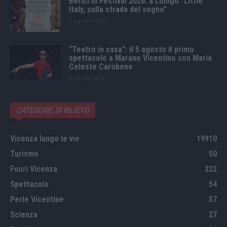
Berici in Festival 2026: a Lonigo “Little
Italy, sulla strada del sogno”
5 Agosto 2026
“Teatro in casa”: il 5 agosto il primo
spettacolo a Marano Vicentino con Maria
Celeste Carobene
4 Agosto 2026
CATEGORIE DI RILIEVO
Vicenza lungo le vie
19910
Turismo
50
Fuori Vicenza
222
Spettacolo
54
Perle Vicentine
57
Scienza
27