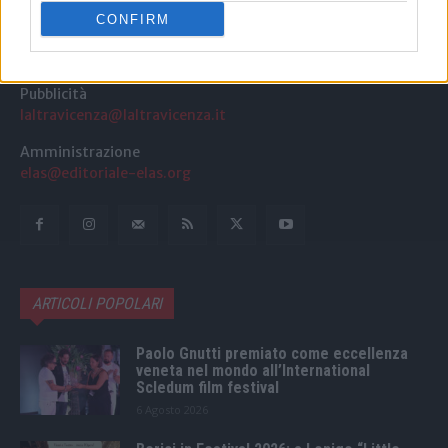
CONFIRM
Redazione
redazione@laltravicenza.it
Pubblicità
laltravicenza@laltravicenza.it
Amministrazione
elas@editoriale-elas.org
ARTICOLI POPOLARI
Paolo Gnutti premiato come eccellenza
veneta nel mondo all’International
Scledum film festival
6 Agosto 2026