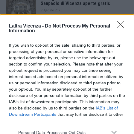
Sanpaolo di Vicenza aperte gratis
7 Agosto 2026
Laltra Vicenza -
Do Not Process My Personal
Paolo Gnutti premiato come eccellenza
Information
veneta nel mondo all’International
Scledum film festival
6 Agosto 2026
If you wish to opt-out of the sale, sharing to third parties, or
processing of your personal or sensitive information for
Berici in Festival 2026: a Lonigo “Little
targeted advertising by us, please use the below opt-out
Italy, sulla strada del sogno”
section to confirm your selection. Please note that after your
5 Agosto 2026
opt-out request is processed you may continue seeing
interest-based ads based on personal information utilized by
us or personal information disclosed to third parties prior to
“Teatro in casa”: il 5 agosto il primo
spettacolo a Marano Vicentino con Maria
your opt-out. You may separately opt-out of the further
Celeste Carobene
disclosure of your personal information by third parties on the
4 Agosto 2026
IAB’s list of downstream participants. This information may
also be disclosed by us to third parties on the
IAB’s List of
Salotti Urbani 2026 al Bixio di Vicenza:
Downstream Participants
that may further disclose it to other
agosto inizia con libri, poesie e musica
third parties.
3 Agosto 2026
Personal Data Processing Opt Outs