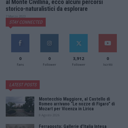
al Monte Civillina, ecco alcuni percorsi
storico-naturalistici da esplorare
7 Marzo 2023
STAY CONNECTED
0
0
3,912
0
Fans
Follower
Follower
Iscritti
LATEST POSTS
Montecchio Maggiore, al Castello di
Romeo arrivano “Le nozze di Figaro” di
Mozart per Vicenza in Lirica
8 Agosto 2026
Ferragosto: Gallerie d’Italia Intesa