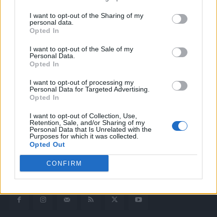
I want to opt-out of the Sharing of my
personal data.
Opted In
I want to opt-out of the Sale of my
Personal Data.
Opted In
I want to opt-out of processing my
Quotidiano web del bello e sul buono di Vicenza e dintorni
Personal Data for Targeted Advertising.
Opted In
Redazione
I want to opt-out of Collection, Use,
redazione@laltravicenza.it
Retention, Sale, and/or Sharing of my
Personal Data that Is Unrelated with the
Purposes for which it was collected.
Pubblicità
Opted Out
laltravicenza@laltravicenza.it
CONFIRM
Amministrazione
elas@editoriale-elas.org