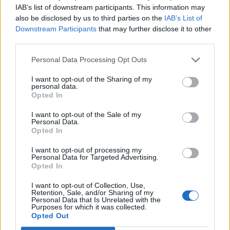
la Valle dell’Agno da eventuali infiltrazioni nemiche provenienti dal
IAB’s list of downstream participants. This information may
also be disclosed by us to third parties on the
IAB’s List of
Passo di Campogrosso.
Downstream Participants
that may further disclose it to other
third parties.
Durante la Grande Guerra, sulla cima del monte, protetta da
elementi di trincea utili in caso di attacco della fanteria nemica,
Personal Data Processing Opt Outs
oltre alle postazioni per cannoni, esistevano riserve per le
munizioni, una polveriera, ricoveri per gli artiglieri e per il presidio
I want to opt-out of the Sharing of my
personal data.
della posizione, costituito da alcune compagnie del 6°
Opted In
Reggimento Artiglieria da Fortezza. La guarnigione di Civillina
usufruiva dell’acqua portata sulla sommità, con un acquedotto
I want to opt-out of the Sale of my
Personal Data.
per sollevamento, da contrada Retassene. Per cause sconosciute
Opted In
la polveriera di Civillina esplose il 20 novembre 1915.
I want to opt-out of processing my
Personal Data for Targeted Advertising.
Opted In
I want to opt-out of Collection, Use,
Retention, Sale, and/or Sharing of my
Personal Data that Is Unrelated with the
Purposes for which it was collected.
Opted Out