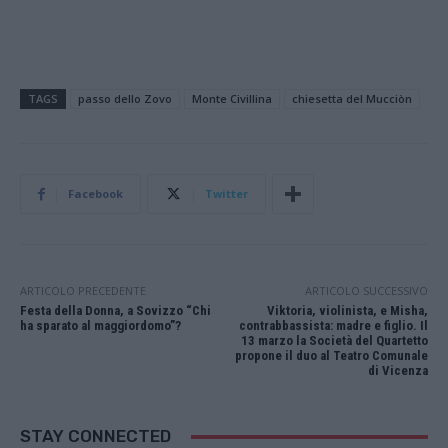
TAGS
passo dello Zovo
Monte Civillina
chiesetta del Mucciòn
Facebook
Twitter
ARTICOLO PRECEDENTE
ARTICOLO SUCCESSIVO
Festa della Donna, a Sovizzo “Chi
Viktoria, violinista, e Misha,
ha sparato al maggiordomo”?
contrabbassista: madre e figlio. Il
13 marzo la Società del Quartetto
propone il duo al Teatro Comunale
di Vicenza
STAY CONNECTED