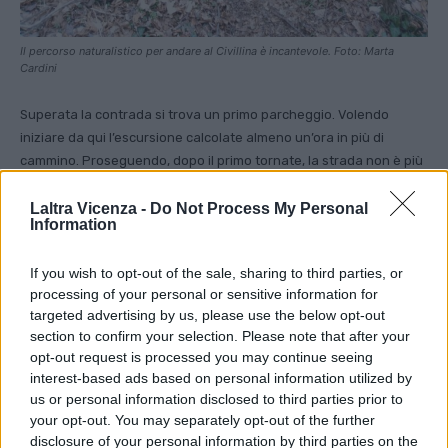
Il percorso naturalistico per andare al Civillina è incantevole. Foto: Marta
Cardini
Superata la contrada si trova un primo parcheggio. Volendo
iniziare da qui l’escursione calcolate almeno un’ora in più di
cammino. Proseguendo, dopo il primo tornate, la strada non è più
asfaltata ma percorribile. Si sale ancora per altri 12 tornanti per
circa 2 km dove la strada si incrocia con la “Ortogonale 1” (c’è una
Laltra Vicenza -
Do Not Process My Personal
Information
tabella che indica la posizione) dove noi abbiamo lasciato la
macchina per fare un percorso ad anello. E’ possibile proseguire
If you wish to opt-out of the sale, sharing to third parties, or
per altri 400 mt fino alla fonte Civillina dove si può trovare posto
processing of your personal or sensitive information for
per parcheggiare.
targeted advertising by us, please use the below opt-out
section to confirm your selection. Please note that after your
La Grande Guerra nel Civillina
opt-out request is processed you may continue seeing
interest-based ads based on personal information utilized by
Il Monte Civillina, già prima della guerra, faceva parte del sistema
us or personal information disclosed to third parties prior to
di difesa della viabilità vicino al confine. Per questo scopo, diventò
your opt-out. You may separately opt-out of the further
sede di una batteria da fortezza che avrebbe dovuto proteggere
disclosure of your personal information by third parties on the