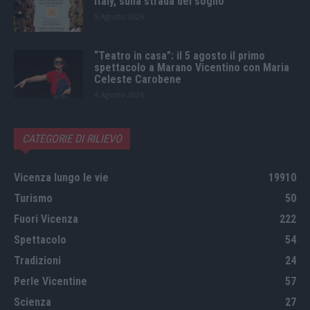
Italy, sulla strada del sogno”
5 Agosto 2026
“Teatro in casa”: il 5 agosto il primo
spettacolo a Marano Vicentino con Maria
Celeste Carobene
4 Agosto 2026
CATEGORIE DI RILIEVO
Vicenza lungo le vie
19910
Turismo
50
Fuori Vicenza
222
Spettacolo
54
Tradizioni
24
Perle Vicentine
57
Scienza
27