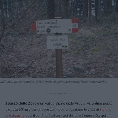
Dal Passo Zovo si dipartono numerosi sentieri naturalistici. Foto: Marta Cardini
- Advertisement -
Il
passo dello Zovo
è un valico alpino delle Prealpi vicentine posto
a quota 631 m s.l.m. che mette in comunicazione le città di
Schio
e
di
Valdagno
ed è il confine tra i territori dei due Comuni. Da qui si