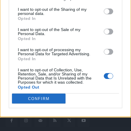
I want to opt-out of the Sharing of my
personal data.
Opted In
I want to opt-out of the Sale of my
Personal Data.
Opted In
I want to opt-out of processing my
Quotidiano web del bello e sul buono di Vicenza e dintorni
Personal Data for Targeted Advertising.
Opted In
Redazione
I want to opt-out of Collection, Use,
redazione@laltravicenza.it
Retention, Sale, and/or Sharing of my
Personal Data that Is Unrelated with the
Purposes for which it was collected.
Pubblicità
Opted Out
laltravicenza@laltravicenza.it
CONFIRM
Amministrazione
elas@editoriale-elas.org