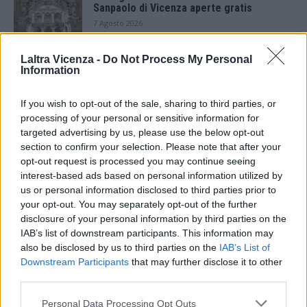
Sanpaolo di Vicenza aperte gratis
7 Agosto 2026
Laltra Vicenza -
Do Not Process My Personal
Paolo Gnutti premiato come eccellenza
Information
veneta nel mondo all’International
Scledum film festival
6 Agosto 2026
If you wish to opt-out of the sale, sharing to third parties, or
processing of your personal or sensitive information for
Berici in Festival 2026: a Lonigo “Little
targeted advertising by us, please use the below opt-out
Italy, sulla strada del sogno”
section to confirm your selection. Please note that after your
5 Agosto 2026
opt-out request is processed you may continue seeing
interest-based ads based on personal information utilized by
us or personal information disclosed to third parties prior to
“Teatro in casa”: il 5 agosto il primo
spettacolo a Marano Vicentino con Maria
your opt-out. You may separately opt-out of the further
Celeste Carobene
disclosure of your personal information by third parties on the
4 Agosto 2026
IAB’s list of downstream participants. This information may
also be disclosed by us to third parties on the
IAB’s List of
Salotti Urbani 2026 al Bixio di Vicenza:
Downstream Participants
that may further disclose it to other
agosto inizia con libri, poesie e musica
third parties.
3 Agosto 2026
Personal Data Processing Opt Outs