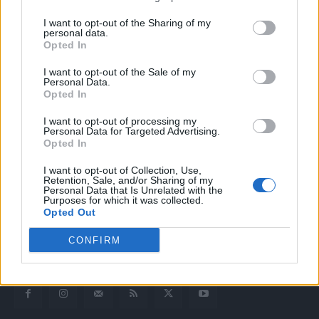
I want to opt-out of the Sharing of my
personal data.
Opted In
I want to opt-out of the Sale of my
Personal Data.
Opted In
I want to opt-out of processing my
Quotidiano web del bello e sul buono di Vicenza e dintorni
Personal Data for Targeted Advertising.
Opted In
Redazione
I want to opt-out of Collection, Use,
redazione@laltravicenza.it
Retention, Sale, and/or Sharing of my
Personal Data that Is Unrelated with the
Purposes for which it was collected.
Pubblicità
Opted Out
laltravicenza@laltravicenza.it
CONFIRM
Amministrazione
elas@editoriale-elas.org