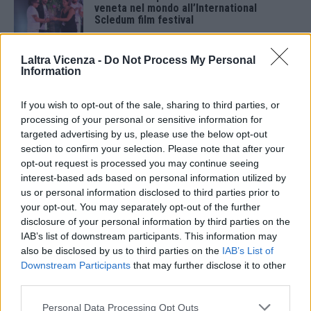
veneta nel mondo all’International
Scledum film festival
6 Agosto 2026
Laltra Vicenza -
Do Not Process My Personal
Berici in Festival 2026: a Lonigo “Little
Information
Italy, sulla strada del sogno”
5 Agosto 2026
If you wish to opt-out of the sale, sharing to third parties, or
processing of your personal or sensitive information for
“Teatro in casa”: il 5 agosto il primo
targeted advertising by us, please use the below opt-out
spettacolo a Marano Vicentino con Maria
section to confirm your selection. Please note that after your
Celeste Carobene
opt-out request is processed you may continue seeing
4 Agosto 2026
interest-based ads based on personal information utilized by
us or personal information disclosed to third parties prior to
Salotti Urbani 2026 al Bixio di Vicenza:
agosto inizia con libri, poesie e musica
your opt-out. You may separately opt-out of the further
disclosure of your personal information by third parties on the
3 Agosto 2026
IAB’s list of downstream participants. This information may
also be disclosed by us to third parties on the
IAB’s List of
Vicenza, Gallerie d’Italia aperta e gratis
Downstream Participants
that may further disclose it to other
domenica 2 agosto
third parties.
1 Agosto 2026
Personal Data Processing Opt Outs