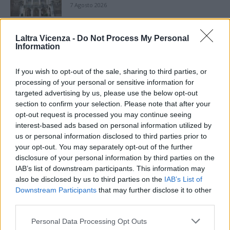
7 Agosto 2026
Paolo Gnutti premiato come eccellenza
Laltra Vicenza -
Do Not Process My Personal
veneta nel mondo all’International
Information
Scledum film festival
6 Agosto 2026
If you wish to opt-out of the sale, sharing to third parties, or
processing of your personal or sensitive information for
Berici in Festival 2026: a Lonigo “Little
Italy, sulla strada del sogno”
targeted advertising by us, please use the below opt-out
5 Agosto 2026
section to confirm your selection. Please note that after your
opt-out request is processed you may continue seeing
interest-based ads based on personal information utilized by
“Teatro in casa”: il 5 agosto il primo
us or personal information disclosed to third parties prior to
spettacolo a Marano Vicentino con Maria
your opt-out. You may separately opt-out of the further
Celeste Carobene
disclosure of your personal information by third parties on the
4 Agosto 2026
IAB’s list of downstream participants. This information may
also be disclosed by us to third parties on the
IAB’s List of
Salotti Urbani 2026 al Bixio di Vicenza:
agosto inizia con libri, poesie e musica
Downstream Participants
that may further disclose it to other
third parties.
3 Agosto 2026
Personal Data Processing Opt Outs