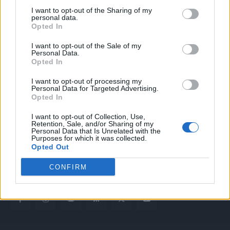
I want to opt-out of the Sharing of my
personal data.
Opted In
I want to opt-out of the Sale of my
Personal Data.
Opted In
Quotidiano web del bello e sul buono di Vicenza e dintorni
I want to opt-out of processing my
Personal Data for Targeted Advertising.
Opted In
Redazione
redazione@laltravicenza.it
I want to opt-out of Collection, Use,
Retention, Sale, and/or Sharing of my
Personal Data that Is Unrelated with the
Pubblicità
Purposes for which it was collected.
laltravicenza@laltravicenza.it
Opted Out
Amministrazione
CONFIRM
elas@editoriale-elas.org