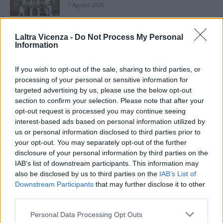
7 Agosto 2026
Paolo Gnutti premiato come eccellenza
Laltra Vicenza -
Do Not Process My Personal
veneta nel mondo all’International
Information
Scledum film festival
6 Agosto 2026
If you wish to opt-out of the sale, sharing to third parties, or
processing of your personal or sensitive information for
Berici in Festival 2026: a Lonigo “Little
Italy, sulla strada del sogno”
targeted advertising by us, please use the below opt-out
5 Agosto 2026
section to confirm your selection. Please note that after your
opt-out request is processed you may continue seeing
interest-based ads based on personal information utilized by
“Teatro in casa”: il 5 agosto il primo
us or personal information disclosed to third parties prior to
spettacolo a Marano Vicentino con Maria
your opt-out. You may separately opt-out of the further
Celeste Carobene
disclosure of your personal information by third parties on the
4 Agosto 2026
IAB’s list of downstream participants. This information may
also be disclosed by us to third parties on the
IAB’s List of
Salotti Urbani 2026 al Bixio di Vicenza:
agosto inizia con libri, poesie e musica
Downstream Participants
that may further disclose it to other
third parties.
3 Agosto 2026
Personal Data Processing Opt Outs