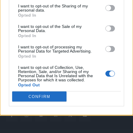
I want to opt-out of the Sharing of my
personal data.
Opted In
I want to opt-out of the Sale of my
Personal Data.
Opted In
Quotidiano web del bello e sul buono di Vicenza e dintorni
I want to opt-out of processing my
Personal Data for Targeted Advertising.
Opted In
Redazione
redazione@laltravicenza.it
I want to opt-out of Collection, Use,
Retention, Sale, and/or Sharing of my
Personal Data that Is Unrelated with the
Pubblicità
Purposes for which it was collected.
laltravicenza@laltravicenza.it
Opted Out
Amministrazione
CONFIRM
elas@editoriale-elas.org