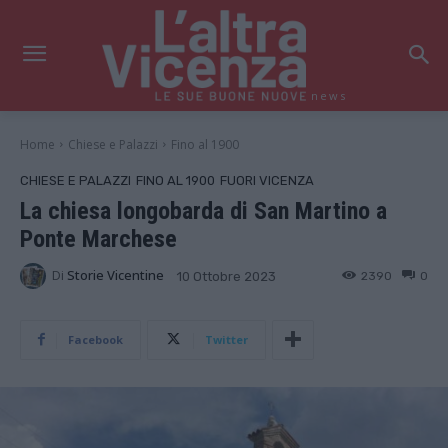
news
Home
Chiese e Palazzi
Fino al 1900
CHIESE E PALAZZI
FINO AL 1900
FUORI VICENZA
La chiesa longobarda di San Martino a
Ponte Marchese
Di
Storie Vicentine
2390
0
10 Ottobre 2023
Facebook
Twitter