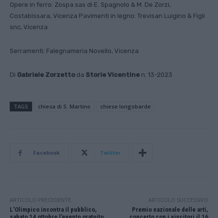
Opere in ferro: Zospa sas di E. Spagnolo & M. De Zorzi,
Costabissara, Vicenza Pavimenti in legno: Trevisan Luigino & Figli
snc, Vicenza
Serramenti: Falegnameria Novello, Vicenza
Di
Gabriele Zorzetto
da
Storie Vicentine
n. 13-2023
TAGS
chiesa di S. Martino
chiese longobarde
Facebook
Twitter
ARTICOLO PRECEDENTE
ARTICOLO SUCCESSIVO
L’Olimpico incontra il pubblico,
Premio nazionale delle arti,
sabato 14 ottobre l’evento gratuito
concerto con i vincitori il 16