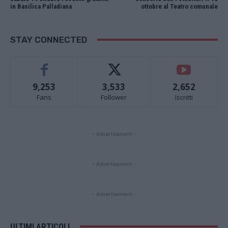
in Basilica Palladiana
ottobre al Teatro comunale
STAY CONNECTED
9,253
3,533
2,652
Fans
Follower
Iscritti
- Advertisement -
- Advertisement -
- Advertisement -
ULTIMI ARTICOLI