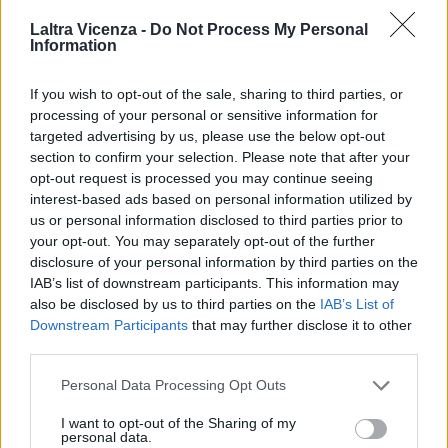
Laltra Vicenza -
Do Not Process My Personal
Information
Particolare della chiesa di San Martino
If you wish to opt-out of the sale, sharing to third parties, or
Nel corso dei secoli ha subìto parecchie manomissioni e per tale
processing of your personal or sensitive information for
motivo molte parti non sono appartenenti all’impianto originario.
targeted advertising by us, please use the below opt-out
La costruzione addossata al fianco meridionale, ricordata come
section to confirm your selection. Please note that after your
casa dell’eremita, si sviluppa su due piani, e potrebbe essere la
opt-out request is processed you may continue seeing
dimora voluta dalla famiglia possidente per garantire un ministro
interest-based ads based on personal information utilized by
del culto (forse un monaco) sempre presente per le celebrazioni
us or personal information disclosed to third parties prior to
your opt-out. You may separately opt-out of the further
private; l’epoca della sua erezione è ignota. (Arch. Gabriele
disclosure of your personal information by third parties on the
Zorzetto)
IAB’s list of downstream participants. This information may
also be disclosed by us to third parties on the
IAB’s List of
Downstream Participants
that may further disclose it to other
third parties.
Personal Data Processing Opt Outs
I want to opt-out of the Sharing of my
personal data.