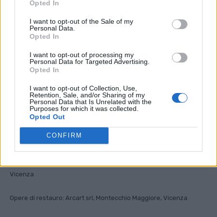
Opted In
I want to opt-out of the Sale of my
Personal Data.
Opted In
I want to opt-out of processing my
Personal Data for Targeted Advertising.
Opted In
San Martino
I want to opt-out of Collection, Use,
Retention, Sale, and/or Sharing of my
RESTAURO DELLA CHIESA: L’opera diretta dagli architetti Blandini
Personal Data that Is Unrelated with the
e Zorzetto ha avuto la menzione d’onore alla sesta edizione del
Purposes for which it was collected.
Opted Out
Premio Internazionale Domus Restauro e Conservazione ideato
da Fassa Bortolo e dall’Università di Ferrara.
CONFIRM
Progettisti: Studio Vetere, arch. Angela Blandini, arch. Gabriele
Zorzetto, Vicenza Opere edili: Zambello Impresa Costruzioni srl,
Vicenza
Opere di restauro: Arcart srl, Montecchio Maggiore, Vicenza