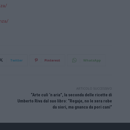
nza/
nza/
Twitter
Pinterest
WhatsApp
ARTICOLO SUCCESSIVO
“Arte culi ‘n aria”, la seconda delle ricette di
Umberto Riva dal suo libro: “Regaje, no le xera robe
da siori, ma gnanca da pori cani”