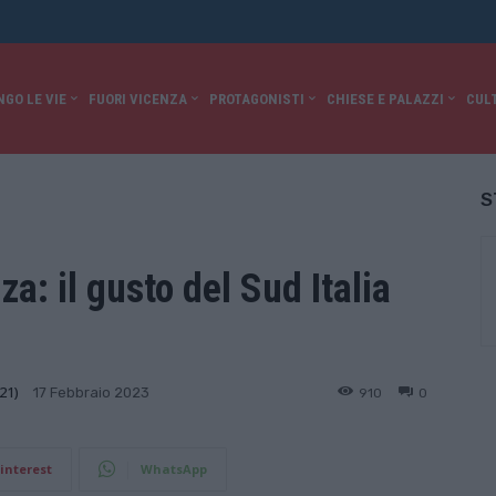
NGO LE VIE
FUORI VICENZA
PROTAGONISTI
CHIESE E PALAZZI
CUL
S
za: il gusto del Sud Italia
21)
910
0
17 Febbraio 2023
interest
WhatsApp