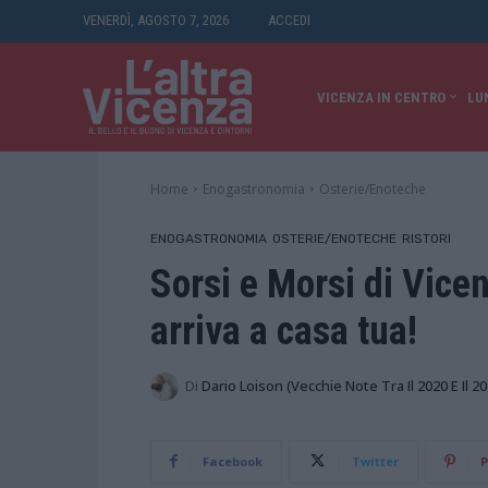
VENERDÌ, AGOSTO 7, 2026
ACCEDI
VICENZA IN CENTRO
LU
Home
Enogastronomia
Osterie/Enoteche
ENOGASTRONOMIA
OSTERIE/ENOTECHE
RISTORI
Sorsi e Morsi di Vicen
arriva a casa tua!
Di
Dario Loison (vecchie Note Tra Il 2020 E Il 20
Facebook
Twitter
P