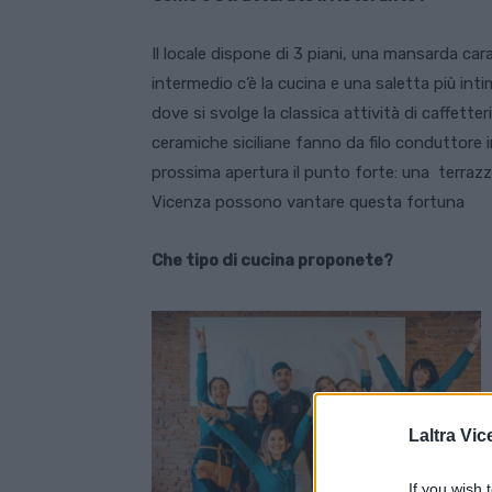
Il locale dispone di 3 piani, una mansarda cara
intermedio c’è la cucina e una saletta più inti
dove si svolge la classica attività di caffetteri
ceramiche siciliane fanno da filo conduttore 
prossima apertura il punto forte: una terrazz
Vicenza possono vantare questa fortuna
Che tipo di cucina proponete?
Laltra Vic
If you wish 