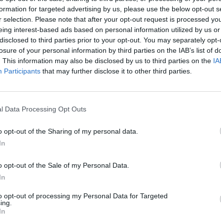
parmigiana napoletana alla caponata siciliana, dai
formation for targeted advertising by us, please use the below opt-out s
finger food come gli arancini alle pizze più rinomate.
r selection. Please note that after your opt-out request is processed y
ciliani o la pastiera napoletana.
eing interest-based ads based on personal information utilized by us or
disclosed to third parties prior to your opt-out. You may separately opt-
losure of your personal information by third parties on the IAB’s list of
sì difficile per la ristorazione?
. This information may also be disclosed by us to third parties on the
IA
Participants
that may further disclose it to other third parties.
zza e sanificazione di alimenti, ambienti e personale,
amo affrontando questa situazione di emergenza con le
enza. E’ sufficiente inviare la prenotazione con Whatsapp
l Data Processing Opt Outs
iatti del sud Italia arriverà comodamente a casa propria.
o opt-out of the Sharing of my personal data.
In
squa?
le menu dedicato che sarà ordinabile già da questo
o opt-out of the Sale of my Personal Data.
son!
In
to opt-out of processing my Personal Data for Targeted
ing.
In