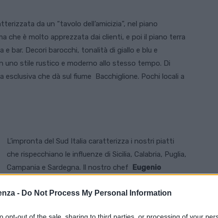
tterizzata da un “tavolo dell’amicizia”, nel piano
ma che è molto apprezzata dai clienti, e poi il piano terra
a e bar. Decori barocchi, tonalità di giallo e blu e
in uno stile rustico e moderno allo stesso tempo. Di
a esclusiva che dà sul fiume Bacchiglione. Pochi locali a
L’impronta del Sud Italia caratterizza i nostri piatti
che rispecchiano le influenze di Sicilia, Calabria, Puglia,
Campania e Sardegna. Il nostro chef
Eugenio
Burrafato
, 31 anni originario di Ragusa con una lunga
enza -
Do Not Process My Personal Information
esperienza in diversi ristoranti, propone piatti classici
del sud Italia con una sua interpretazione: dalla
to opt-out of the sale, sharing to third parties, or processing of your per