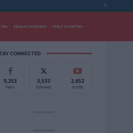
TURA
ENOGASTRONOMIA
PERLE VICENTINE
TAY CONNECTED
9,253
3,533
2,652
Fans
Follower
Iscritti
- Advertisement -
- Advertisement -