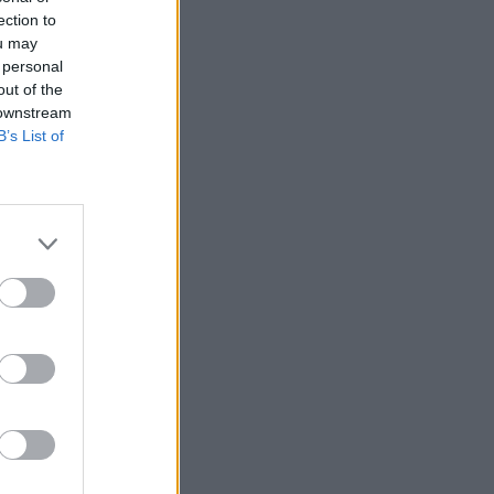
ection to
ou may
 personal
out of the
 downstream
B’s List of