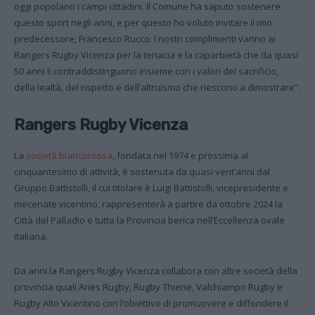
oggi popolano i campi cittadini. Il Comune ha saputo sostenere
questo sport negli anni, e per questo ho voluto invitare il mio
predecessore, Francesco Rucco. I nostri complimenti vanno ai
Rangers Rugby Vicenza per la tenacia e la caparbietà che da quasi
50 anni li contraddistinguono insieme con i valori del sacrificio,
della lealtà, del rispetto e dell’altruismo che riescono a dimostrare”.
Rangers Rugby Vicenza
La
società biancorossa
, fondata nel 1974 e prossima al
cinquantesimo di attività, è sostenuta da quasi vent’anni dal
Gruppo Battistolli, il cui titolare è Luigi Battistolli, vicepresidente e
mecenate vicentino, rappresenterà a partire da ottobre 2024 la
Città del Palladio e tutta la Provincia berica nell’Eccellenza ovale
italiana.
Da anni la Rangers Rugby Vicenza collabora con altre società della
provincia quali Aries Rugby, Rugby Thiene, Valchiampo Rugby e
Rugby Alto Vicentino con l’obiettivo di promuovere e diffondere il