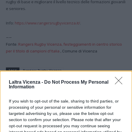
rugby di base e migliorare il livello tecnico delle formazioni giovanili
e seniores.
Info:
https://www.rangersrugbyvicenza.it/
.
——
Fonte:
Rangers Rugby Vicenza, festeggiamenti in centro storico
per il titolo di campioni d’Italia
, Comune di Vicenza
TAGS
Rangers Rugby Vicenza
Laltra Vicenza -
Do Not Process My Personal
Information
Facebook
Twitter
If you wish to opt-out of the sale, sharing to third parties, or
processing of your personal or sensitive information for
targeted advertising by us, please use the below opt-out
section to confirm your selection. Please note that after your
opt-out request is processed you may continue seeing
ARTICOLO PRECEDENTE
ARTICOLO SUCCESSIVO
interest-based ads based on personal information utilized by