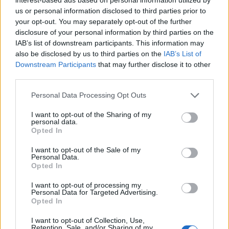
“Dialoghi di mezza estate”: dal 14
Vicenza in Lirica, all’Oratorio di
giugno al 19 luglio fra Palazzo
San Nicola concerto degli alunni
us or personal information disclosed to third parties prior to
Leoni Montanari, il giardino del
delle masterclass con Barbara
your opt-out. You may separately opt-out of the further
Teatro Olimpico e il chiostro del
Frittoli
disclosure of your personal information by third parties on the
Museo Naturalistico Archeologico
IAB’s list of downstream participants. This information may
also be disclosed by us to third parties on the
IAB’s List of
Downstream Participants
that may further disclose it to other
STAY CONNECTED
third parties.
Personal Data Processing Opt Outs
9,253
3,533
2,652
I want to opt-out of the Sharing of my
personal data.
Fans
Follower
Iscritti
Opted In
I want to opt-out of the Sale of my
Personal Data.
- Advertisement -
Opted In
I want to opt-out of processing my
- Advertisement -
Personal Data for Targeted Advertising.
Opted In
I want to opt-out of Collection, Use,
- Advertisement -
Retention, Sale, and/or Sharing of my