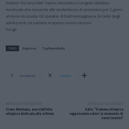
l’istituto “Da Vinci-Nitti” hanno introdotto il congedo didattico
mestruale che consente alle studentesse di assentarsi per 2 giorni
al mese da scuola. Gli speaker di Radioimmaginaria, la radio degli
adolescenti, ne parlano in questo nuovo servizio.
fsc/gtr
TAGS
Italpress
TopNewsItalia
Facebook
Twitter
ARTICOLO PRECEDENTE
ARTICOLO SUCCESSIVO
Crans Montana, una staffetta
Salis “Fiamma olimpica
olimpica dedicata alle vittime
rappresenta valori in momento di
smarrimento”