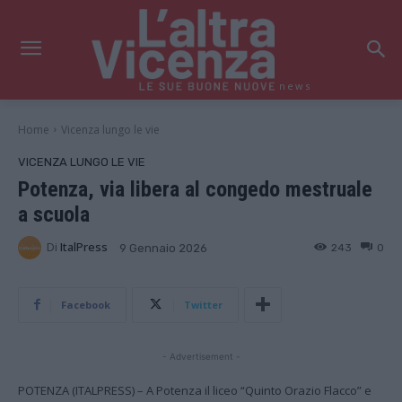
news
Home
Vicenza lungo le vie
VICENZA LUNGO LE VIE
Potenza, via libera al congedo mestruale
a scuola
Di
ItalPress
243
0
9 Gennaio 2026
Facebook
Twitter
- Advertisement -
POTENZA (ITALPRESS) – A Potenza il liceo “Quinto Orazio Flacco” e