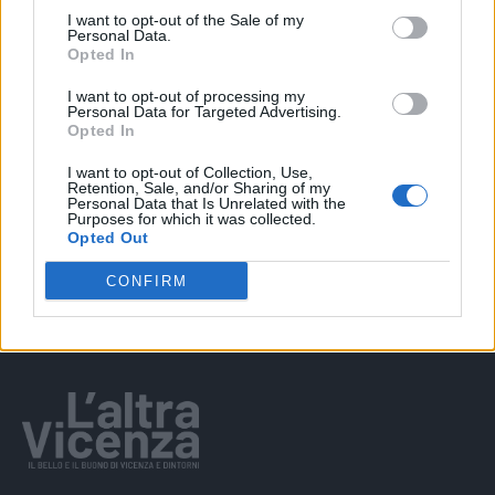
EVENTI
I want to opt-out of the Sale of my
“Teatro in casa”: il 5 agosto il primo
Personal Data.
spettacolo a Marano Vicentino con Maria
Opted In
Celeste Carobene
I want to opt-out of processing my
Personal Data for Targeted Advertising.
Opted In
I want to opt-out of Collection, Use,
EVENTI
Retention, Sale, and/or Sharing of my
Salotti Urbani 2026 al Bixio di Vicenza:
Personal Data that Is Unrelated with the
agosto inizia con libri, poesie e musica
Purposes for which it was collected.
Opted Out
CONFIRM