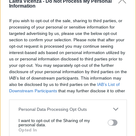
Laltra Vicenza -
Do Not Process My Personal
Information
EVENTI
Ferragosto: Gallerie d’Italia Intesa
Sanpaolo di Vicenza aperte gratis
If you wish to opt-out of the sale, sharing to third parties, or
processing of your personal or sensitive information for
targeted advertising by us, please use the below opt-out
section to confirm your selection. Please note that after your
opt-out request is processed you may continue seeing
EVENTI
interest-based ads based on personal information utilized by
Paolo Gnutti premiato come eccellenza
us or personal information disclosed to third parties prior to
veneta nel mondo all’International
Scledum film festival
your opt-out. You may separately opt-out of the further
disclosure of your personal information by third parties on the
IAB’s list of downstream participants. This information may
also be disclosed by us to third parties on the
IAB’s List of
Downstream Participants
that may further disclose it to other
EVENTI
third parties.
Berici in Festival 2026: a Lonigo “Little
Italy, sulla strada del sogno”
Personal Data Processing Opt Outs
I want to opt-out of the Sharing of my
personal data.
Opted In