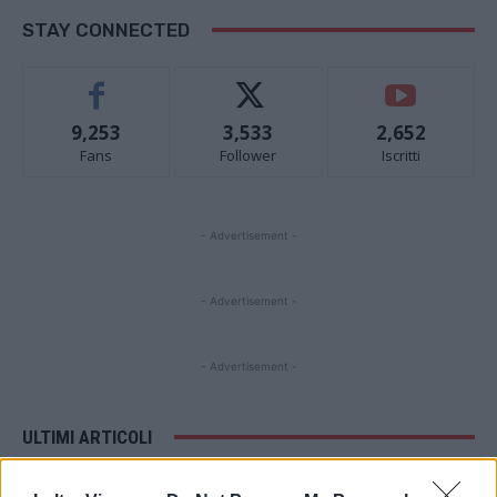
STAY CONNECTED
9,253
3,533
2,652
Fans
Follower
Iscritti
- Advertisement -
- Advertisement -
- Advertisement -
ULTIMI ARTICOLI