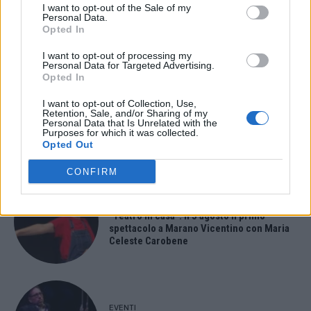
I want to opt-out of the Sale of my
Paolo Gnutti premiato come eccellenza
Personal Data.
veneta nel mondo all’International
Opted In
Scledum film festival
I want to opt-out of processing my
Personal Data for Targeted Advertising.
Opted In
I want to opt-out of Collection, Use,
EVENTI
Retention, Sale, and/or Sharing of my
Berici in Festival 2026: a Lonigo “Little
Personal Data that Is Unrelated with the
Italy, sulla strada del sogno”
Purposes for which it was collected.
Opted Out
CONFIRM
EVENTI
“Teatro in casa”: il 5 agosto il primo
spettacolo a Marano Vicentino con Maria
Celeste Carobene
EVENTI