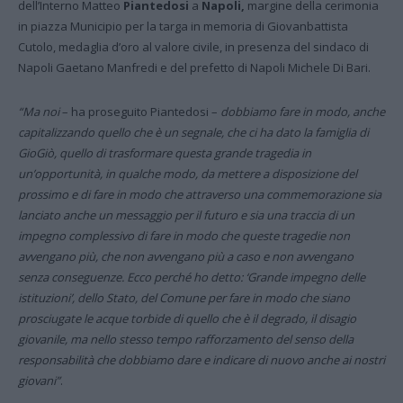
dell’Interno Matteo
Piantedosi
a
Napoli,
margine della cerimonia
in piazza Municipio per la targa in memoria di Giovanbattista
Cutolo, medaglia d’oro al valore civile, in presenza del sindaco di
Napoli Gaetano Manfredi e del prefetto di Napoli Michele Di Bari.
“Ma noi
– ha proseguito Piantedosi –
dobbiamo fare in modo, anche
capitalizzando quello che è un segnale, che ci ha dato la famiglia di
GioGiò, quello di trasformare questa grande tragedia in
un’opportunità, in qualche modo, da mettere a disposizione del
prossimo e di fare in modo che attraverso una commemorazione sia
lanciato anche un messaggio per il futuro e sia una traccia di un
impegno complessivo di fare in modo che queste tragedie non
avvengano più, che non avvengano più a caso e non avvengano
senza conseguenze. Ecco perché ho detto: ‘Grande impegno delle
istituzioni’, dello Stato, del Comune per fare in modo che siano
prosciugate le acque torbide di quello che è il degrado, il disagio
giovanile, ma nello stesso tempo rafforzamento del senso della
responsabilità che dobbiamo dare e indicare di nuovo anche ai nostri
giovani”
.