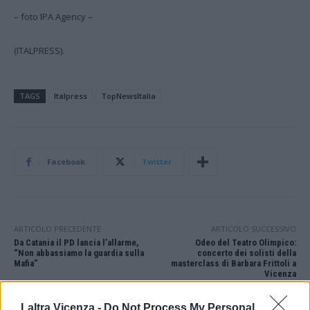
– foto IPA Agency –
(ITALPRESS).
TAGS
Italpress
TopNewsItalia
Facebook
Twitter
ARTICOLO PRECEDENTE
ARTICOLO SUCCESSIVO
Da Catania il PD lancia l’allarme,
Odeo del Teatro Olimpico:
“Non abbassiamo la guardia sulla
concerto dei solisti della
Mafia”
masterclass di Barbara Frittoli a
Vicenza
Laltra Vicenza -
Do Not Process My Personal