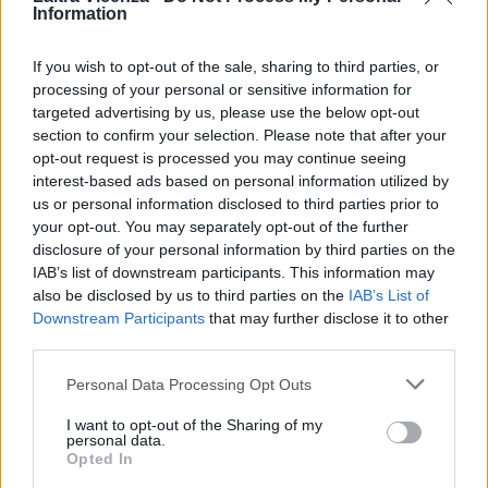
STAY CONNECTED
Information
If you wish to opt-out of the sale, sharing to third parties, or
processing of your personal or sensitive information for
9,253
3,533
2,652
targeted advertising by us, please use the below opt-out
section to confirm your selection. Please note that after your
Fans
Follower
Iscritti
opt-out request is processed you may continue seeing
interest-based ads based on personal information utilized by
us or personal information disclosed to third parties prior to
- Advertisement -
your opt-out. You may separately opt-out of the further
disclosure of your personal information by third parties on the
IAB’s list of downstream participants. This information may
- Advertisement -
also be disclosed by us to third parties on the
IAB’s List of
Downstream Participants
that may further disclose it to other
third parties.
- Advertisement -
Personal Data Processing Opt Outs
ULTIMI ARTICOLI
I want to opt-out of the Sharing of my
personal data.
Opted In
FILM, FUMETTI E VIDEO