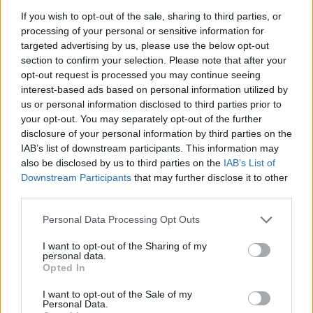
If you wish to opt-out of the sale, sharing to third parties, or
9,253
3,533
2,652
processing of your personal or sensitive information for
Fans
Follower
Iscritti
targeted advertising by us, please use the below opt-out
section to confirm your selection. Please note that after your
opt-out request is processed you may continue seeing
- Advertisement -
interest-based ads based on personal information utilized by
us or personal information disclosed to third parties prior to
your opt-out. You may separately opt-out of the further
- Advertisement -
disclosure of your personal information by third parties on the
IAB’s list of downstream participants. This information may
also be disclosed by us to third parties on the
IAB’s List of
- Advertisement -
Downstream Participants
that may further disclose it to other
third parties.
ULTIMI ARTICOLI
Personal Data Processing Opt Outs
I want to opt-out of the Sharing of my
personal data.
EVENTI
Opted In
Paolo Gnutti premiato come eccellenza
veneta nel mondo all’International
I want to opt-out of the Sale of my
Scledum film festival
Personal Data.