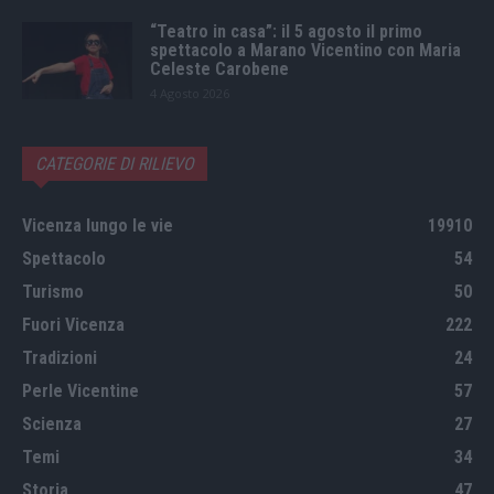
“Teatro in casa”: il 5 agosto il primo
spettacolo a Marano Vicentino con Maria
Celeste Carobene
4 Agosto 2026
CATEGORIE DI RILIEVO
Vicenza lungo le vie
19910
Spettacolo
54
Turismo
50
Fuori Vicenza
222
Tradizioni
24
Perle Vicentine
57
Scienza
27
Temi
34
Storia
47