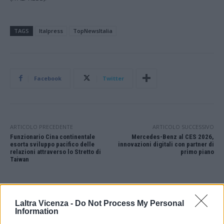
TAGS
Italpress
TopNewsItalia
Facebook
Twitter
ARTICOLO PRECEDENTE
ARTICOLO SUCCESSIVO
Funzionario Cina continentale
Mercedes-Benz al CES 2026,
esorta sviluppo pacifico delle
innovazioni digitali con partner di
relazioni attraverso lo Stretto di
primo piano
Taiwan
STAY CONNECTED
Laltra Vicenza -
Do Not Process My Personal
Information