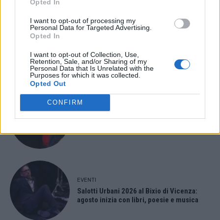
Opted In
I want to opt-out of processing my
Personal Data for Targeted Advertising.
Opted In
EVENTI
Berici in Festival 2026: a Lonigo “Little
I want to opt-out of Collection, Use,
Italy, sulla strada del sogno”
Retention, Sale, and/or Sharing of my
Personal Data that Is Unrelated with the
Purposes for which it was collected.
Opted Out
CONFIRM
EVENTI
“Teatro in casa”: il 5 agosto il primo
spettacolo a Marano Vicentino con Maria
Celeste Carobene
EVENTI
Salotti Urbani 2026 al Bixio di Vicenza:
agosto inizia con libri, poesie e musica