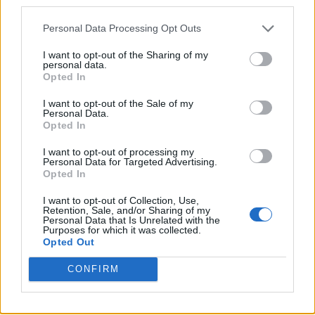
third parties.
- Advertisement -
Personal Data Processing Opt Outs
I want to opt-out of the Sharing of my
- Advertisement -
personal data.
Opted In
- Advertisement -
I want to opt-out of the Sale of my
Personal Data.
Opted In
ULTIMI ARTICOLI
I want to opt-out of processing my
Personal Data for Targeted Advertising.
Opted In
EVENTI
I want to opt-out of Collection, Use,
Montecchio Maggiore, al Castello di
Retention, Sale, and/or Sharing of my
Romeo arrivano “Le nozze di Figaro” di
Personal Data that Is Unrelated with the
Mozart per Vicenza in Lirica
Purposes for which it was collected.
Opted Out
CONFIRM
EVENTI
Ferragosto: Gallerie d’Italia Intesa