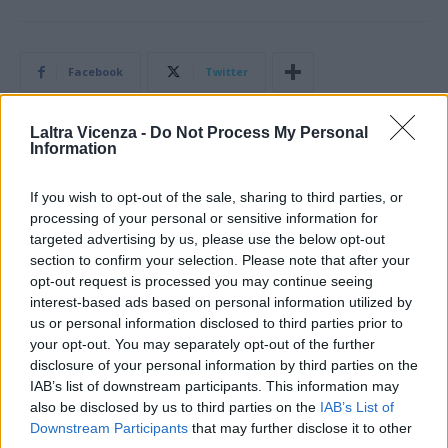
Facebook
Twitter
Laltra Vicenza -
Do Not Process My Personal
Information
ARTICOLO PRECEDENTE
ARTICOLO SUCCESSIVO
Premio lirico internazionale
Danza in Rete Festival, COB
If you wish to opt-out of the sale, sharing to third parties, or
Marcella Pobbe 2023 al soprano
Compagnia Opus Ballet al Teatro
processing of your personal or sensitive information for
Irina Lungu
Comunale di Vicenza
targeted advertising by us, please use the below opt-out
section to confirm your selection. Please note that after your
opt-out request is processed you may continue seeing
STAY CONNECTED
interest-based ads based on personal information utilized by
us or personal information disclosed to third parties prior to
your opt-out. You may separately opt-out of the further
disclosure of your personal information by third parties on the
9,253
3,533
2,652
IAB’s list of downstream participants. This information may
Fans
Follower
Iscritti
also be disclosed by us to third parties on the
IAB’s List of
Downstream Participants
that may further disclose it to other