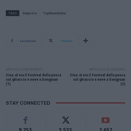
TAGS
Italpress
TopNewsItalia
Facebook
Twitter
ARTICOLO PRECEDENTE
ARTICOLO SUCCESSIVO
Cina: al via il Festival della pesca
Cina: al via il Festival della pesca
sul ghiaccio e neve a Songyuan
sul ghiaccio e neve a Songyuan
(1)
(2)
STAY CONNECTED
9,253
3,533
2,652