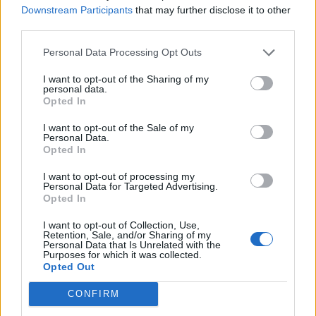
Downstream Participants
that may further disclose it to other
third parties.
EVENTI
Berici in Festival 2026: a Lonigo “Little
Personal Data Processing Opt Outs
Italy, sulla strada del sogno”
I want to opt-out of the Sharing of my
personal data.
Opted In
EVENTI
I want to opt-out of the Sale of my
Personal Data.
“Teatro in casa”: il 5 agosto il primo
Opted In
spettacolo a Marano Vicentino con Maria
Celeste Carobene
I want to opt-out of processing my
Personal Data for Targeted Advertising.
Opted In
I want to opt-out of Collection, Use,
Retention, Sale, and/or Sharing of my
EVENTI
Personal Data that Is Unrelated with the
Salotti Urbani 2026 al Bixio di Vicenza:
Purposes for which it was collected.
agosto inizia con libri, poesie e musica
Opted Out
CONFIRM