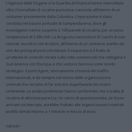
L’Agenzia delle Dogane e la Guardia di Finanza hanno intercettato
oltre 2 tonnellate di cocaina purissima, nascoste all’interno di un
container proveniente dalla Colombia. L’operazione è stata
condotta nel bacino portuale di Sampierdarena, dove gli
investigatori hanno scoperto 2.109 panetti di cocaina, per un peso
complessivo di 2.380 chili. La droga era nascosta in 87 sacchi di iuta
colorati, avvolti in reti di nylon, all’interno di un container partito da
uno dei principali porti colombiani. Il sequestro è il frutto di
un’attività di controllo mirata sulle rotte commerciali che collegano il
Sud America con l’Europa, e che vedono Genova come snodo
strategico. Il porto ligure, storicamente crocevia dei traffici
internazionali, è da sempre nel mirino delle organizzazioni
criminali che cercano di far entrare stupefacenti nel nostro
continente. Le analisi preliminari hanno confermato che si tratta di
cocaina di altissima purezza. Un carico di questa portata, se fosse
arrivato sul mercato, avrebbe fruttato alle organizzazioni criminali
profitti stimati intorno a 1 miliardo e mezzo di euro.
sat/azn