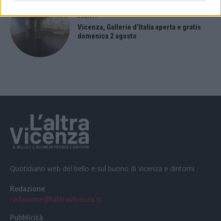
EVENTI
Vicenza, Gallerie d’Italia aperta e gratis
domenica 2 agosto
Quotidiano web del bello e sul buono di Vicenza e dintorni
Redazione
redazione@laltravicenza.it
Pubblicità