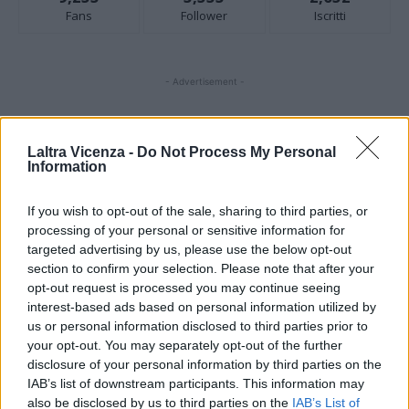
Fans
Follower
Iscritti
- Advertisement -
- Advertisement -
Laltra Vicenza -
Do Not Process My Personal
Information
- Advertisement -
If you wish to opt-out of the sale, sharing to third parties, or
processing of your personal or sensitive information for
ULTIMI ARTICOLI
targeted advertising by us, please use the below opt-out
section to confirm your selection. Please note that after your
opt-out request is processed you may continue seeing
EVENTI
interest-based ads based on personal information utilized by
Paolo Gnutti premiato come eccellenza
us or personal information disclosed to third parties prior to
veneta nel mondo all’International
your opt-out. You may separately opt-out of the further
Scledum film festival
disclosure of your personal information by third parties on the
IAB’s list of downstream participants. This information may
also be disclosed by us to third parties on the
IAB’s List of