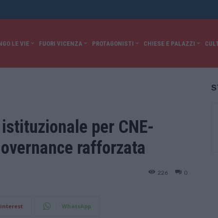
NGO LE VIE
FUORI VICENZA
PROTAGONISTI
CHIESE E PALAZZI
CUL
S
stituzionale per CNE-
overnance rafforzata
226
0
interest
WhatsApp