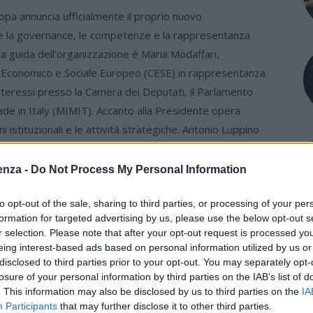
 annuncia ufficialmente il proprio nuovo
re la governance, le competenze e la rappresentanza
lla guida dell’organizzazione è Maria Modaffari,
Economico e Sociale Europeo (CESE) in rappresentanza
teressi presso la Camera dei Deputati, il Parlamento
de in Italy (MIMIT). Accanto alla Presidente opera
ni istituzionali e le attività strategiche. Antonio Luppino
terne del Presidente Nazionale e modera gli eventi
l contatto con partner, enti e istituzioni.
enza -
Do Not Process My Personal Information
lzi, attuale Vice Presidente di CNE –
to opt-out of the sale, sharing to third parties, or processing of your per
ipartimento Politiche Sociali, svolgendo attività di
formation for targeted advertising by us, please use the below opt-out s
litiche sociali ,del lavoro e dell’inclusione.
r selection. Please note that after your opt-out request is processed y
rgili, che ricopre anche il ruolo di Coordinatore del
eing interest-based ads based on personal information utilized by us or
erritorio e svolge un ruolo attivo di rappresentanza
disclosed to third parties prior to your opt-out. You may separately opt-
losure of your personal information by third parties on the IAB’s list of
 con enti pubblici, istituzioni e organismi di settore.
. This information may also be disclosed by us to third parties on the
IA
ssimo Castaldo, Coordinatore del Dipartimento Politiche e
Participants
that may further disclose it to other third parties.