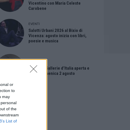
Vicentino con Maria Celeste
Carobene
EVENTI
Salotti Urbani 2026 al Bixio di
Vicenza: agosto inizia con libri,
poesie e musica
EVENTI
Vicenza, Gallerie d’Italia aperta e
gratis domenica 2 agosto
sonal or
ection to
ou may
 personal
out of the
 downstream
B’s List of