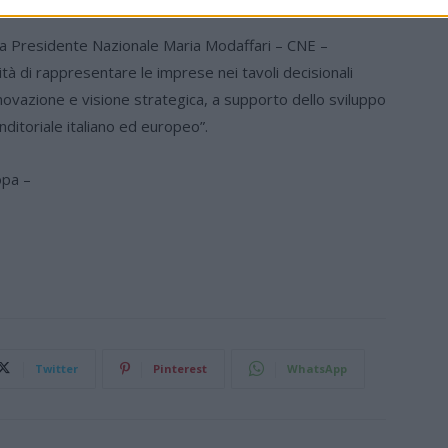
a Presidente Nazionale Maria Modaffari – CNE –
à di rappresentare le imprese nei tavoli decisionali
ovazione e visione strategica, a supporto dello sviluppo
ditoriale italiano ed europeo”.
opa –
Twitter
Pinterest
WhatsApp