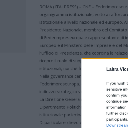
ROMA (ITALPRESS) – CNE – Federimpreseuropa
organigramma istituzionale, volto a rafforza
istituzionale a livello nazionale ed europeo. A
Presidente Nazionale, membro del Comitato 
di Federimpreseuropa e rappresentante di in
Europeo e il Ministero delle Imprese e del Ma
l’Ufficio di Presidenza, che coordina le relazio
ricopre il ruolo di supporto alle relazioni es
istituzionali, nonchè figura di riferimento per i
Laltra Vic
Nella governance centrale anche Tommaso Sca
If you wish 
Federimpreseuropa, oltre a Coordinatore del D
sensitive in
indirizzo strategico volte allo sviluppo delle po
confirm you
La Direzione Generale è affidata a Giuseppe Vi
continue se
Dipartimento Politiche Agricole, Ambiente e T
information 
further disc
istituzionale partecipando a tavoli di confronto
participants
Di particolare rilievo è la figura di Fabio Ma
Downstream 