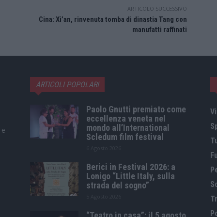
ARTICOLO SUCCESSIVO
Cina: Xi’an, rinvenuta tomba di dinastia Tang con
manufatti raffinati
ARTICOLI POPOLARI
Paolo Gnutti premiato come
Vi
eccellenza veneta nel
S
mondo all’International
 e
Scledum film festival
T
6 Agosto 2026
F
Berici in Festival 2026: a
P
Lonigo “Little Italy, sulla
S
strada del sogno”
5 Agosto 2026
Tr
Po
“Teatro in casa”: il 5 agosto