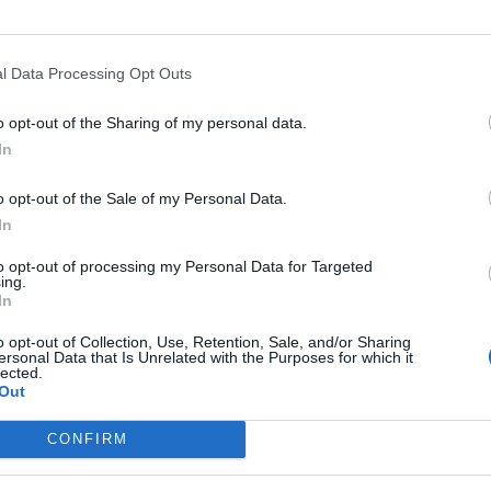
rlamento Europeo, che supporta direttamente la
tituzionale presso il Parlamento Europeo e contribuisce
 – Federimpreseuropa nei processi decisionali comunitari.
l Data Processing Opt Outs
zaroli, Responsabile delle Risorse Umane di
o opt-out of the Sharing of my personal data.
mento Innovazione Tecnologica e Intelligenza Artificiale
In
vazione, digitalizzazione e intelligenza artificiale,
i avanzati e sostenibili e nel supporto alle imprese nei
o opt-out of the Sale of my Personal Data.
In
mento Consulenza Strategica e Welfare Aziendale e
to opt-out of processing my Personal Data for Targeted
a di consulenza strategica alle imprese e sviluppo di
ing.
In
collegamento tra mondo imprenditoriale e associazioni di
o opt-out of Collection, Use, Retention, Sale, and/or Sharing
ersonal Data that Is Unrelated with the Purposes for which it
a con Niccolò Giusti per l’Internazionalizzazione e Affari
lected.
Bandi, Nicole Magliocchini per il Dipartimento Legale,
Out
, Marco Sicbaldi per Energia e Ufficio Stampa, Riccardo
CONFIRM
entina Chiaudano per Marketing Aziendale, Alice
e Michela Iannone per magazine, podcast e