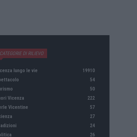
CATEGORIE DI RILIEVO
cenza lungo le vie
19910
pettacolo
54
urismo
50
uori Vicenza
222
erle Vicentine
57
cienza
27
adizioni
24
litica
26