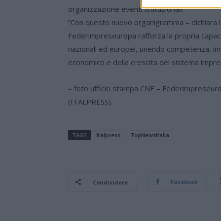
organizzazione eventi istituzionali.
“Con questo nuovo organigramma – dichiara l
Federimpreseuropa rafforza la propria capacit
nazionali ed europei, unendo competenza, inn
economico e della crescita del sistema impren
– foto ufficio stampa CNE – Federimpreseur
(ITALPRESS).
TAGS
Italpress
TopNewsItalia
Facebook
Condividere