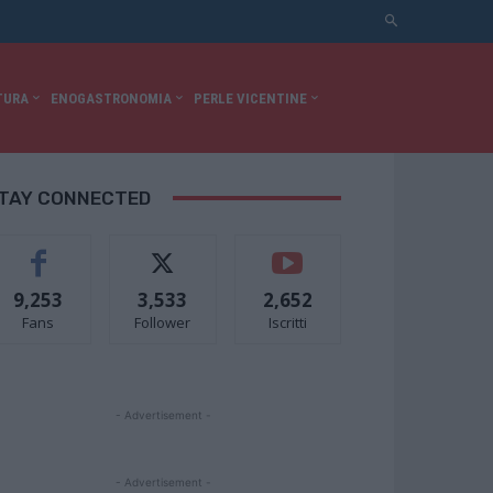
TURA
ENOGASTRONOMIA
PERLE VICENTINE
TAY CONNECTED
9,253
3,533
2,652
Fans
Follower
Iscritti
- Advertisement -
- Advertisement -