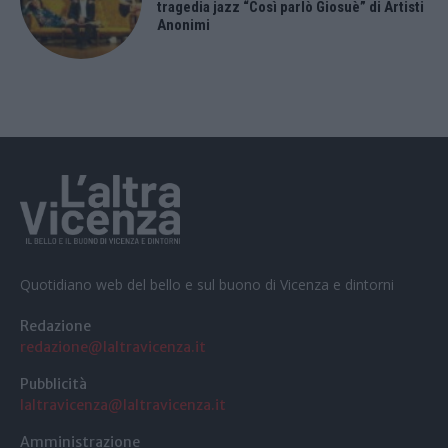
tragedia jazz “Così parlò Giosuè” di Artisti
Anonimi
Quotidiano web del bello e sul buono di Vicenza e dintorni
Redazione
redazione@laltravicenza.it
Pubblicità
laltravicenza@laltravicenza.it
Amministrazione