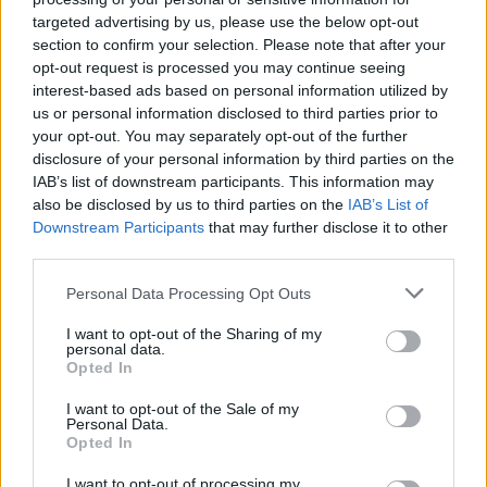
targeted advertising by us, please use the below opt-out
- Advertisement -
section to confirm your selection. Please note that after your
opt-out request is processed you may continue seeing
interest-based ads based on personal information utilized by
- Advertisement -
us or personal information disclosed to third parties prior to
your opt-out. You may separately opt-out of the further
disclosure of your personal information by third parties on the
- Advertisement -
IAB’s list of downstream participants. This information may
also be disclosed by us to third parties on the
IAB’s List of
Downstream Participants
that may further disclose it to other
ULTIMI ARTICOLI
third parties.
Personal Data Processing Opt Outs
EVENTI
I want to opt-out of the Sharing of my
Berici in Festival 2026: a Lonigo “Little
personal data.
Italy, sulla strada del sogno”
Opted In
I want to opt-out of the Sale of my
Personal Data.
Opted In
EVENTI
“Teatro in casa”: il 5 agosto il primo
I want to opt-out of processing my