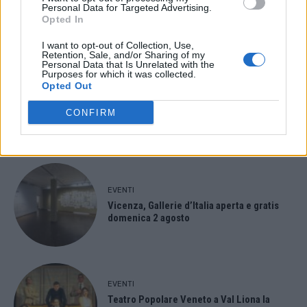
Personal Data for Targeted Advertising.
spettacolo a Marano Vicentino con Maria
Opted In
Celeste Carobene
I want to opt-out of Collection, Use,
Retention, Sale, and/or Sharing of my
Personal Data that Is Unrelated with the
Purposes for which it was collected.
Opted Out
EVENTI
Salotti Urbani 2026 al Bixio di Vicenza:
CONFIRM
agosto inizia con libri, poesie e musica
EVENTI
Vicenza, Gallerie d’Italia aperta e gratis
domenica 2 agosto
EVENTI
Teatro Popolare Veneto a Val Liona la