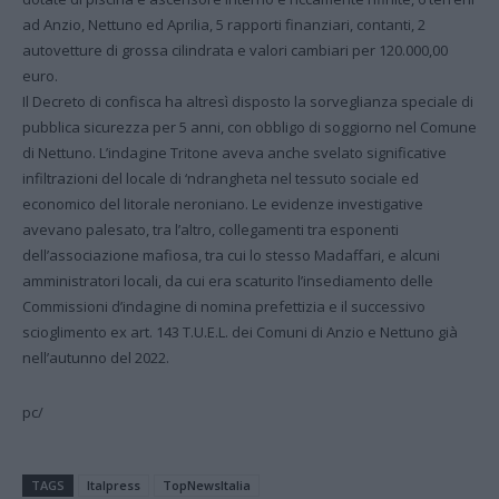
ad Anzio, Nettuno ed Aprilia, 5 rapporti finanziari, contanti, 2
autovetture di grossa cilindrata e valori cambiari per 120.000,00
euro.
Il Decreto di confisca ha altresì disposto la sorveglianza speciale di
pubblica sicurezza per 5 anni, con obbligo di soggiorno nel Comune
di Nettuno. L’indagine Tritone aveva anche svelato significative
infiltrazioni del locale di ‘ndrangheta nel tessuto sociale ed
economico del litorale neroniano. Le evidenze investigative
avevano palesato, tra l’altro, collegamenti tra esponenti
dell’associazione mafiosa, tra cui lo stesso Madaffari, e alcuni
amministratori locali, da cui era scaturito l’insediamento delle
Commissioni d’indagine di nomina prefettizia e il successivo
scioglimento ex art. 143 T.U.E.L. dei Comuni di Anzio e Nettuno già
nell’autunno del 2022.
pc/
TAGS
Italpress
TopNewsItalia