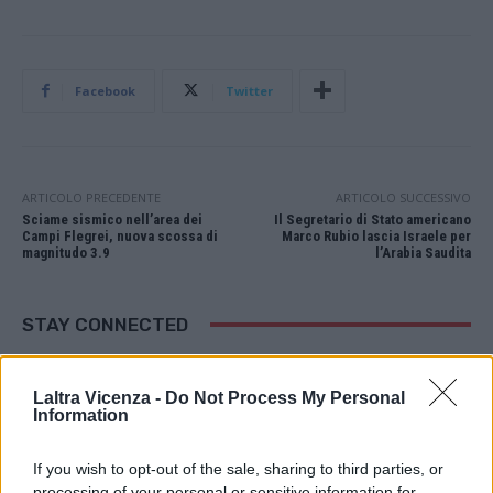
Facebook
Twitter
ARTICOLO PRECEDENTE
ARTICOLO SUCCESSIVO
Sciame sismico nell’area dei
Il Segretario di Stato americano
Campi Flegrei, nuova scossa di
Marco Rubio lascia Israele per
magnitudo 3.9
l’Arabia Saudita
STAY CONNECTED
Laltra Vicenza -
Do Not Process My Personal
Information
9,253
3,533
2,652
Fans
Follower
Iscritti
If you wish to opt-out of the sale, sharing to third parties, or
processing of your personal or sensitive information for