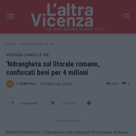
news
Home
Vicenza lungo le vie
VICENZA LUNGO LE VIE
‘Ndrangheta sul litorale romano,
confiscati beni per 4 milioni
Di
ItalPress
239
0
17 Febbraio 2025
Facebook
Twitter
- Advertisement -
ROMA (ITALPRESS) – I Carabinieri del Comando Provinciale di Roma