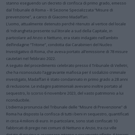
stanno eseguendo un decreto di confisca di primo grado, emesso
dal Tribunale di Roma – III Sezione Specializzata “Misure di
prevenzione”, a carico di Giacomo Madaffari.
L’uomo, attualmente detenuto perché ritenuto al vertice del locale
di ‘ndrangheta presente sul litorale a sud della Capitale, in
particolare ad Anzio e Nettuno, era stato indagato nell’ambito
dell’indagine “Tritone”, condotta dai Carabinieri del Nucleo
Investigativo di Roma, che aveva portato all’emissione di 78 misure
cautelari nel febbraio 2022.
A seguito del procedimento celebrato presso il Tribunale di Velletri,
che ha riconosciuto l’aggravante mafiosa per il sodalizio criminale
investigato, Madaffari è stato condannato in primo grado a 28 anni
di reclusione. Le indagini patrimoniali avevano inoltre portato al
sequestro, lo scorso 6 novembre 2023, del vasto patrimonio a lui
riconducibile.
L’odierna pronuncia del Tribunale delle “Misure di Prevenzione” di
Roma ha disposto la confisca di tutti i beni in sequestro, quantificati
in circa 4 milioni di euro. In particolare, sono stati confiscati 10
fabbricati di pregio nei comuni di Nettuno e Anzio, tra cui ville
dotate di piscina e ascensore interno e riccamente rifinite, 6 terreni